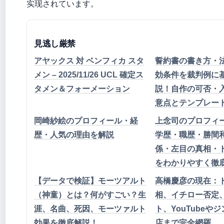
实现されています。
見逃し厳禁
アヤックス 対 ベンフィカ スタ
誓約書の書き方・
メン – 2025/11/26 UCL 確定ス
効条件を裁判例に
タメン＆フォーメーション
説！自作の可否・
意点とテンプレー
岡崎紗絵のプロフィール・経
上念司のプロフィ
歴・人気の理由を解説
学歴・職歴・勝間
係・左目の真相・
をわかりやすく徹
【データで検証】モーツアルト
高橋慶彦の現在：
（神童）とは？何がすごい？生
相、イチロー否定
涯、名曲、死因、モーツァルト
ト、YouTubeや
効果を徹底解説！
店まで完全網羅