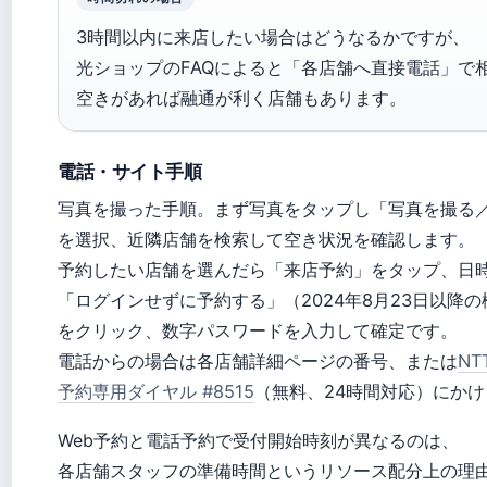
3時間以内に来店したい場合はどうなるかですが、
光ショップのFAQによると「各店舗へ直接電話」で
空きがあれば融通が利く店舗もあります。
電話・サイト手順
写真を撮った手順。まず写真をタップし「写真を撮る／d 
を選択、近隣店舗を検索して空き状況を確認します。
予約したい店舗を選んだら「来店予約」をタップ、日
「ログインせずに予約する」（2024年8月23日以降の
をクリック、数字パスワードを入力して確定です。
電話からの場合は各店舗詳細ページの番号、または
N
予約専用ダイヤル #8515
（無料、24時間対応）にか
Web予約と電話予約で受付開始時刻が異なるのは、
各店舗スタッフの準備時間というリソース配分上の理