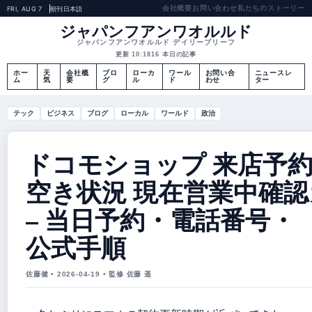
会社概要
お問い合わせ
私たちのストーリー
FRI, AUG 7
朝刊
日本語
ジャパンフアンワオルルド
ジャパンフアンワオルルド デイリーブリーフ
更新 10:18
16 本日の記事
ホー
天
会社概
ブロ
ローカ
ワール
お問い合
ニュースレ
ム
気
要
グ
ル
ド
わせ
ター
テック
ビジネス
ブログ
ローカル
ワールド
政治
ドコモショップ 来店予
空き状況 現在営業中確
– 当日予約・電話番号・
公式手順
佐藤健 • 2026-04-19 • 監修 佐藤 遥