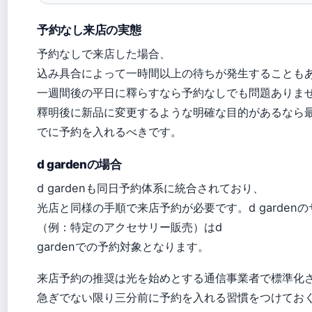
予約なし来店の実態
予約なしで来店した場合、
込み具合によって一時間以上の待ちが発生することも
一週間後の平日に釋らすなら予約なしでも問題ありま
釋明後に新品に変更するような明確な目的があるなら
でに予約を入れるべきです。
d gardenの場合
d gardenも同日予約体系に統合されており、
光店と同様の手順で来店予約が必要です。d garden
の
（例：特定のアクセサリー販売）はd
gardenでの予約対象となります。
来店予約の推奨は光を始めとする通信事業者で標準化
急ぎでない限り三分前に予約を入れる習慣をつけてお