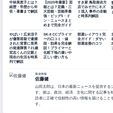
中林美恵子とは？
【2025年最新】芸
すき家 鳥取南吉方
経歴・学歴から年
能とは？定義・三
店でみそ汁にネズ
収・著書まで解説
大芸能・芸能界最
ミ混入 事件の全貌
強・ビッグ5・ド
と時系列解説
ン・ニュースまと
めまで完全ガイド
やばい！広末涼子
SK-II CCプライマ
部屋レイアウト完
が傷害容疑で逮捕
ーの口コミ・値
全ガイド：ダサい
された背景に長男
段・効果を完全解
部屋改善のコツ
の発達障害？21歳
説！プライマーと
宏志くんの父親と
化粧下地の違いや
現在の生活を時系
正しい使い方も
列で解説
筆者情報
佐藤健
山田太郎は、日本の最新ニュースを提供する
す。彼は、政治、経済、文化に関する記事を
読者に正確で信頼性の高い情報を届けること
す。