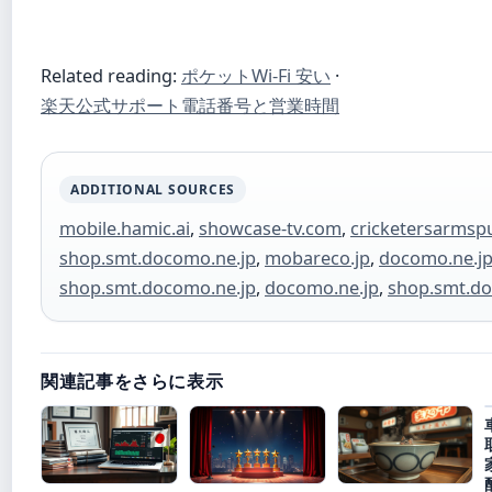
Related reading:
ポケットWi-Fi 安い
·
楽天公式サポート電話番号と営業時間
ADDITIONAL SOURCES
mobile.hamic.ai
,
showcase-tv.com
,
cricketersarms
shop.smt.docomo.ne.jp
,
mobareco.jp
,
docomo.ne.j
shop.smt.docomo.ne.jp
,
docomo.ne.jp
,
shop.smt.do
関連記事をさらに表示