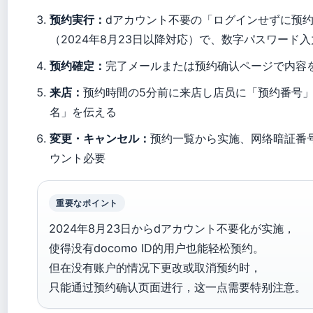
预约実行：
dアカウント不要の「ログインせずに预
（2024年8月23日以降対応）で、数字パスワード入
预约確定：
完了メールまたは预约确认ページで内容
来店：
预约時間の5分前に来店し店员に「预约番号
名」を伝える
変更・キャンセル：
预约一覧から实施、网络暗証番
ウント必要
重要なポイント
2024年8月23日からdアカウント不要化が实施，
使得没有docomo ID的用户也能轻松预约。
但在没有账户的情况下更改或取消预约时，
只能通过预约确认页面进行，这一点需要特别注意。