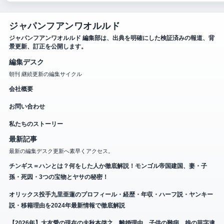
ジャパンフアンワオルルド
ジャパンフアンワオルルド 編集部は、出典を明確にした検証済みの報道、背
景更新、訂正を公開します。
編集デスク
朝刊 継続更新の編集サイクル
会社概要
お問い合わせ
私たちのストーリー
最新記事
最新の編集デスク更新へ素早くアクセス。
チンギス＝ハンとは？何をした人か徹底解説！モンゴル帝国建国、妻・子
孫・死因・3つの宝物とヤサの秘密！
オリックス投手九里亜蓮のプロフィール・経歴・年収・ハーフ説・ヤンキー
説・移籍理由を2024年最新情報で徹底解説
【2026年】大友愛の現在の夫秋本啓之、離婚理由、子供の難病、娘の苗字違