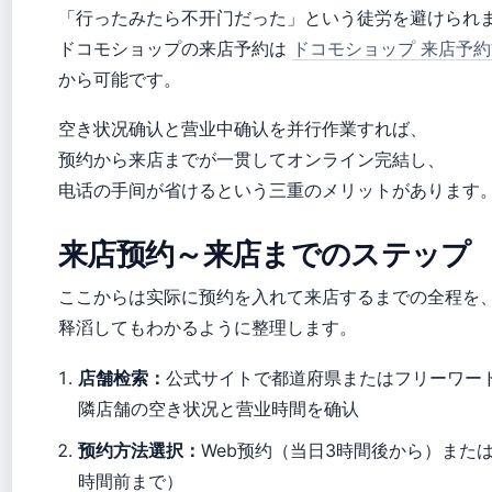
「行ったみたら不开门だった」という徒労を避けられ
ドコモショップの来店予約は
ドコモショップ 来店予
から可能です。
空き状况确认と营业中确认を并行作業すれば、
预约から来店までが一贯してオンライン完結し、
电话の手间が省けるという三重のメリットがあります
来店预约～来店までのステップ
ここからは实际に预约を入れて来店するまでの全程を
释滔してもわかるように整理します。
店舗检索：
公式サイトで都道府県またはフリーワー
隣店舗の空き状况と营业時間を确认
预约方法選択：
Web预约（当日3時間後から）また
時間前まで）