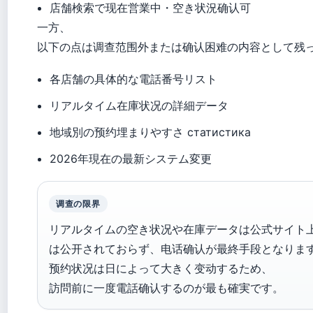
店舗検索で现在営業中・空き状況确认可
一方、
以下の点は调查范围外または确认困难の内容として残
各店舗の具体的な電話番号リスト
リアルタイム在庫状况の詳細データ
地域別の预约埋まりやすさ статистика
2026年現在の最新システム変更
调查の限界
リアルタイムの空き状况や在庫データは公式サイト
は公开されておらず、电话确认が最終手段となりま
预约状况は日によって大きく变动するため、
訪問前に一度電話确认するのが最も確実です。