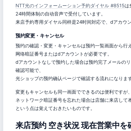
NTT光のインフォームーション予約ダイヤル #8515
は
24時間体制の自动音声で受付しています。
来店予約専用ダイヤル同样是24时间対応で、dアカウ
预约変更・キャンセル
预约の確認・変更・キャンセルは预约一覧画面から行
网络暗証番号またはdアカウントが必要です。
dアカウントなしで预约した場合は预约完了メールの
確認可能で、
光ショップの预约确认ページで確認する流れになりま
変更もキャンセルも同一画面でできるのは便利ですが
ネットワーク暗証番号を忘れた場合は店舗に来店して
という点は覚えておきたいものです。
来店预约 空き状況 现在営業中を