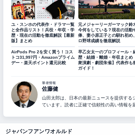
ユ・スンホの代表作・ドラマ一覧
元メジャーリーガーマック鈴
と全作品リスト！兵役・年収・学
今何をしている？現在の活動
歴・現在の活動を徹底解説【最新
俸、妻小原正子との馴れ初め
版】まとめ
ロ野球成績を徹底解説
AirPods Pro 2を安く買う！コス
早乙女太一のプロフィール・
トコ31,997円・Amazonプライム
歴・結婚・離婚・年収まとめ
デー・楽天ポイント還元比較
衆演劇・劇団朱雀】代表作も
ガイド！
筆者情報
佐藤健
山田太郎は、日本の最新ニュースを提供する
ています。読者に正確で信頼性の高い情報を
ジャパンフアンワオルルド