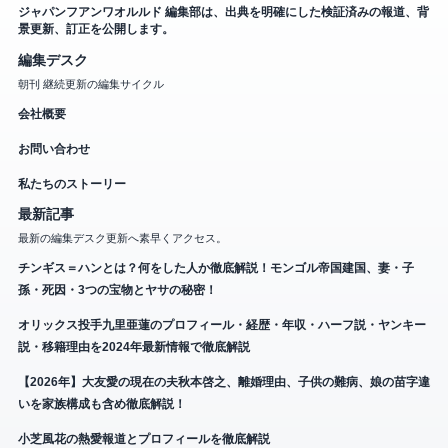
ジャパンフアンワオルルド 編集部は、出典を明確にした検証済みの報道、背
景更新、訂正を公開します。
編集デスク
朝刊 継続更新の編集サイクル
会社概要
お問い合わせ
私たちのストーリー
最新記事
最新の編集デスク更新へ素早くアクセス。
チンギス＝ハンとは？何をした人か徹底解説！モンゴル帝国建国、妻・子
孫・死因・3つの宝物とヤサの秘密！
オリックス投手九里亜蓮のプロフィール・経歴・年収・ハーフ説・ヤンキー
説・移籍理由を2024年最新情報で徹底解説
【2026年】大友愛の現在の夫秋本啓之、離婚理由、子供の難病、娘の苗字違
いを家族構成も含め徹底解説！
小芝風花の熱愛報道とプロフィールを徹底解説