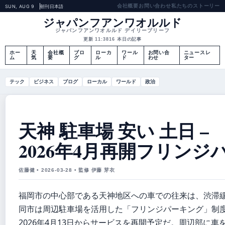
会社概要
お問い合わせ
私たちのストーリー
SUN, AUG 9
朝刊
日本語
ジャパンフアンワオルルド
ジャパンフアンワオルルド デイリーブリーフ
更新 11:38
16 本日の記事
ホー
天
会社概
ブロ
ローカ
ワール
お問い合
ニュースレ
ム
気
要
グ
ル
ド
わせ
ター
テック
ビジネス
ブログ
ローカル
ワールド
政治
天神 駐車場 安い 土日 –
2026年4月再開フリンジ
佐藤健 • 2026-03-28 • 監修 伊藤 芽衣
福岡市の中心部である天神地区への車での往来は、渋滞
同市は周辺駐車場を活用した「フリンジパーキング」制
2026年4月13日からサービスを再開予定だ。周辺部に