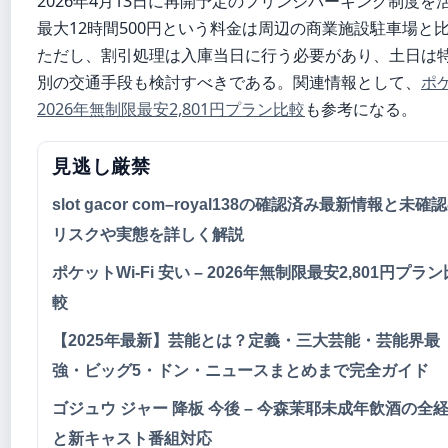
2026年4月13日に再開予定のフリンジパーキング制度を
最大12時間500円という料金は周辺の商業施設駐車場
ただし、割引処理は入庫当日に行う必要があり、土日は
別の交通手段も検討すべきである。関連情報として、
ポケ
2026年無制限最安2,801円プラン比較
も参考になる。
見逃し厳禁
slot gacor com–royal138の確認済み最新情報と未確
リスクや実態を詳しく解説
ポケットWi-Fi 安い – 2026年無制限最安2,801円プラン
較
【2025年最新】芸能とは？定義・三大芸能・芸能界最
強・ビッグ5・ドン・ニュースまとめまで完全ガイド
ゴジュウ ジャー 降板 今後 – 今森茉耶未成年飲酒の全
と新キャスト番組対応