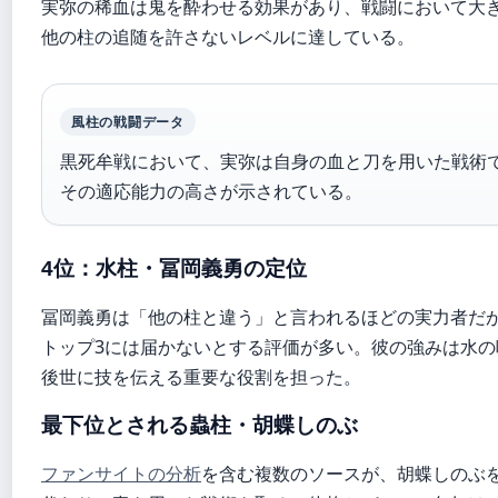
実弥の稀血は鬼を酔わせる効果があり、戦闘において大
他の柱の追随を許さないレベルに達している。
風柱の戦闘データ
黒死牟戦において、実弥は自身の血と刀を用いた戦術
その適応能力の高さが示されている。
4位：水柱・冨岡義勇の定位
冨岡義勇は「他の柱と違う」と言われるほどの実力者だ
トップ3には届かないとする評価が多い。彼の強みは水
後世に技を伝える重要な役割を担った。
最下位とされる蟲柱・胡蝶しのぶ
ファンサイトの分析
を含む複数のソースが、胡蝶しのぶ