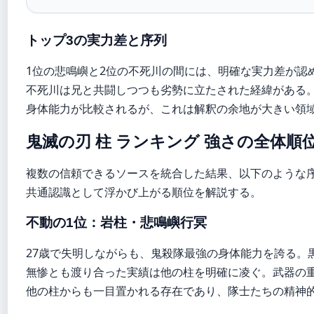
トップ3の実力差と序列
1位の悲鳴嶼と2位の不死川の間には、明確な実力差が認
不死川は兄と共闘しつつも劣勢に立たされた経緯がある
身体能力が比較されるが、これは解釈の余地が大きい領
鬼滅の刃 柱 ランキング 強さの全体順
複数の信頼できるソースを統合した結果、以下のような
共通認識として浮かび上がる順位を解説する。
不動の1位：岩柱・悲鳴嶼行冥
27歳で失明しながらも、鬼殺隊最強の身体能力を誇る。
無惨とも渡り合った実績は他の柱を明確に凌ぐ。武器の
他の柱からも一目置かれる存在であり、隊士たちの精神