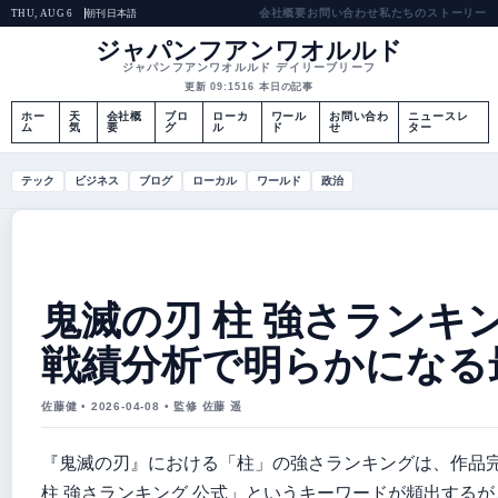
会社概要
お問い合わせ
私たちのストーリー
朝刊
日本語
THU, AUG 6
ジャパンフアンワオルルド
ジャパンフアンワオルルド デイリーブリーフ
更新 09:15
16 本日の記事
ホー
天
会社概
ブロ
ローカ
ワール
お問い合わ
ニュースレ
ム
気
要
グ
ル
ド
せ
ター
テック
ビジネス
ブログ
ローカル
ワールド
政治
鬼滅の刃 柱 強さランキン
戦績分析で明らかになる
佐藤健 • 2026-04-08 • 監修 佐藤 遥
『鬼滅の刃』における「柱」の強さランキングは、作品
柱 強さランキング 公式」というキーワードが頻出するが