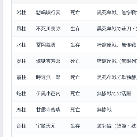
岩柱
悲鳴嶼行冥
死亡
黒死牟戦、無惨戦
風柱
不死川実弥
生存
黒死牟戦で赫刀・
水柱
冨岡義勇
生存
猗窩座戦、無惨戦
炎柱
煉獄杏寿郎
死亡
猗窩座戦（無限列
霞柱
時透無一郎
死亡
黒死牟戦で単独赫
蛇柱
伊黒小芭内
死亡
無惨戦での活躍
恋柱
甘露寺蜜璃
死亡
無惨戦
音柱
宇髄天元
生存
遊郭編（堕姫・妓