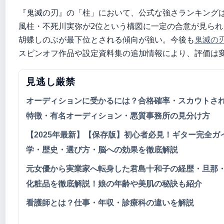
『鬼滅の刃』の「柱」において、公式な強さランキング
風柱・不死川実弥が2位という構図に一定の合意が見られ
胡蝶しのぶが最下位とされる傾向が強い。今後も
鬼滅の刃
スピンオフ作品や設定資料集の追加情報により、評価は
見逃し厳禁
オーディションに受かるには？合格確率・スカウトさ
特徴・有名オーディション・悪質事務所の見分け方
【2025年最新】【保存版】初心者必見！ギター完全ガ
学・歴史・選び方・脳への効果を徹底解説
元女優から実業家へ転身した君島十和子の経歴・旦那・
化粧品を徹底解説！娘の年齢や美肌の秘訣も紹介
看護師とは？仕事・年収・診療科の違いを解説