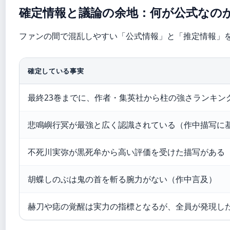
確定情報と議論の余地：何が公式なの
ファンの間で混乱しやすい「公式情報」と「推定情報」
確定している事実
最終23巻までに、作者・集英社から柱の強さランキン
悲鳴嶼行冥が最強と広く認識されている（作中描写に
不死川実弥が黒死牟から高い評価を受けた描写がある
胡蝶しのぶは鬼の首を斬る腕力がない（作中言及）
赫刀や痣の覚醒は実力の指標となるが、全員が発現し