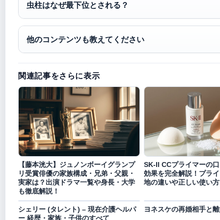
虫柱はなぜ最下位とされる？
他のコンテンツも教えてください
関連記事をさらに表示
【藤本洸大】ジュノンボーイグランプ
SK-II CCプライマー
リ受賞俳優の家族構成・兄弟・父親・
効果を完全解説！プライ
実家は？出演ドラマ一覧や身長・大学
地の違いや正しい使い方
も徹底解説！
シェリー (タレント) – 現在介護ヘルパ
ヨネスケの再婚相手と離
ー 経歴・家族・子供のすべて