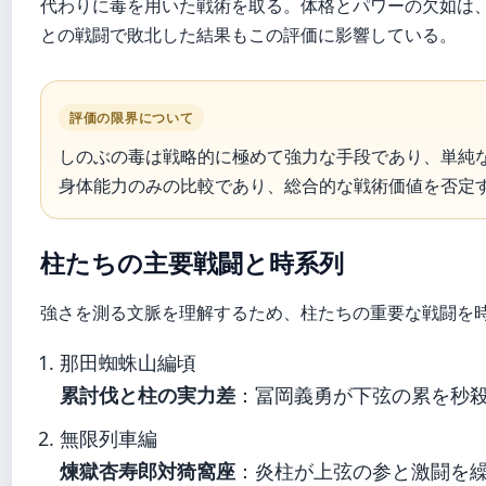
代わりに毒を用いた戦術を取る。体格とパワーの欠如は
との戦闘で敗北した結果もこの評価に影響している。
評価の限界について
しのぶの毒は戦略的に極めて強力な手段であり、単純
身体能力のみの比較であり、総合的な戦術価値を否定
柱たちの主要戦闘と時系列
強さを測る文脈を理解するため、柱たちの重要な戦闘を
那田蜘蛛山編頃
累討伐と柱の実力差
：冨岡義勇が下弦の累を秒
無限列車編
煉獄杏寿郎対猗窩座
：炎柱が上弦の参と激闘を