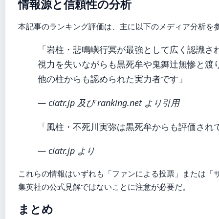
情報源と信頼性の分析
本記事のランキング評価は、主に以下のメディア分析を
「岩柱・悲鳴嶼行冥が最強として広く認識さ
視力を失いながらも黒死牟や鬼舞辻無惨と渡
他の柱からも認められた実力者です」
— ciatr.jp 及び ranking.net より引用
「風柱・不死川実弥は黒死牟からも評価され
— ciatr.jp より
これらの情報はいずれも「ファンによる投票」または「
集英社の公式見解ではないことに注意が必要だ。
まとめ