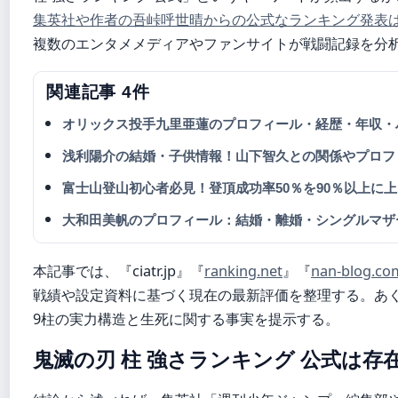
集英社や作者の吾峠呼世晴からの公式なランキング発表は
複数のエンタメメディアやファンサイトが戦闘記録を分
関連記事 4件
オリックス投手九里亜蓮のプロフィール・経歴・年収・ハ
浅利陽介の結婚・子供情報！山下智久との関係やプロフィ
富士山登山初心者必見！登頂成功率50％を90％以上に
大和田美帆のプロフィール：結婚・離婚・シングルマザ
本記事では、『ciatr.jp』『
ranking.net
』『
nan-blog.co
戦績や設定資料に基づく現在の最新評価を整理する。あ
9柱の実力構造と生死に関する事実を提示する。
鬼滅の刃 柱 強さランキング 公式は存