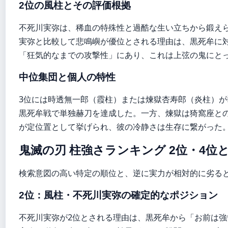
2位の風柱とその評価根拠
不死川実弥は、稀血の特殊性と過酷な生い立ちから鍛え
実弥と比較して悲鳴嶼が優位とされる理由は、黒死牟に
「狂気的なまでの攻撃性」にあり、これは上弦の鬼にと
中位集団と個人の特性
3位には時透無一郎（霞柱）または煉獄杏寿郎（炎柱）が
黒死牟戦で単独赫刀を達成した。一方、煉獄は猗窩座と
が定位置として挙げられ、彼の冷静さは生存に繋がった
鬼滅の刃 柱強さランキング 2位・4位
検索意図の高い特定の順位と、逆に実力が相対的に劣る
2位：風柱・不死川実弥の確定的なポジション
不死川実弥が2位とされる理由は、黒死牟から「お前は