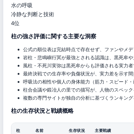
水の呼吸
冷静な判断と技術
4位
柱の強さ評価に関する主要な洞察
公式の順位表は完結時点で存在せず、ファンやメデ
岩柱・悲鳴嶼行冥が最強とされる認識は、黒死牟や
風柱・不死川実弥は黒死牟からも評価される実力者
最終決戦での生存率や負傷状況が、実力差を示す間
呼吸法の相性や個人の身体能力（筋力・スピード・
柱合会議や鍛冶人の里での描写が、人物のスペック
複数の専門サイトが独自の分析に基づくランキング
柱の生存状況と戦績概略
柱
名前
生存状況
主要戦績