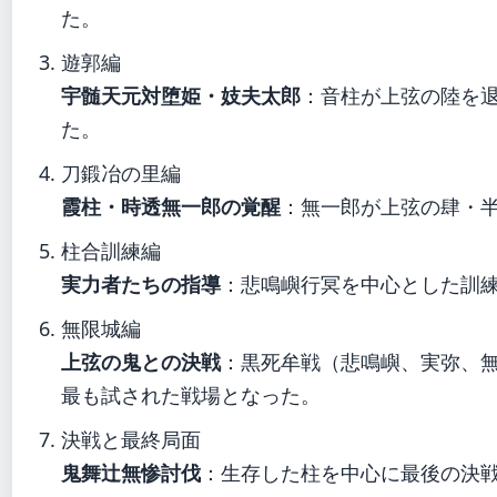
た。
遊郭編
宇髄天元対堕姫・妓夫太郎
：音柱が上弦の陸を
た。
刀鍛冶の里編
霞柱・時透無一郎の覚醒
：無一郎が上弦の肆・半
柱合訓練編
実力者たちの指導
：悲鳴嶼行冥を中心とした訓
無限城編
上弦の鬼との決戦
：黒死牟戦（悲鳴嶼、実弥、
最も試された戦場となった。
決戦と最終局面
鬼舞辻無惨討伐
：生存した柱を中心に最後の決