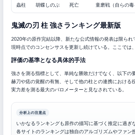
蟲柱
胡蝶しのぶ
死亡
童磨戦（自らの毒
鬼滅の刃 柱 強さランキング最新版
2020年の原作完結以降、新たな公式情報の発表は限られ
現時点でのコンセンサスを更新し続けている。ここでは
評価の基準となる具体的手法
強さを測る指標として、単純な勝敗だけでなく、以下の
赫刀や痣の覚醒の有無、そして他の柱との連携における
実力差を測る最大のバロメーターと見なされている。
分析上の注意点
いかなるランキングも原作の描写に基づく推定に過ぎ
各サイトのランキングは独自のアルゴリズムやファン