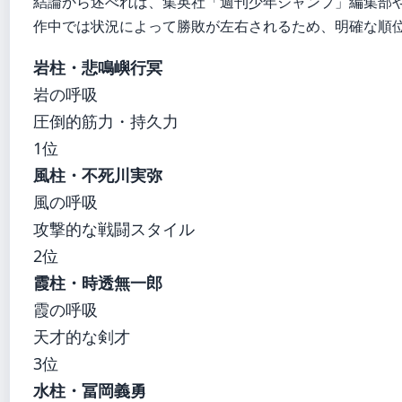
結論から述べれば、集英社「週刊少年ジャンプ」編集部
作中では状況によって勝敗が左右されるため、明確な順
岩柱・悲鳴嶼行冥
岩の呼吸
圧倒的筋力・持久力
1位
風柱・不死川実弥
風の呼吸
攻撃的な戦闘スタイル
2位
霞柱・時透無一郎
霞の呼吸
天才的な剣才
3位
水柱・冨岡義勇