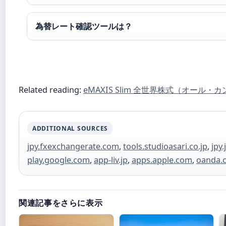
為替レート確認ツールは？
Related reading:
eMAXIS Slim 全世界株式（オール・
ADDITIONAL SOURCES
jpy.fxexchangerate.com
,
tools.studioasari.co.jp
,
jpy
play.google.com
,
app-liv.jp
,
apps.apple.com
,
oanda.
関連記事をさらに表示