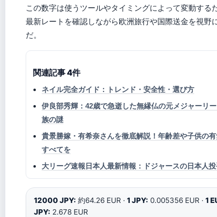
この数字は使うツールやタイミングによって変動する
最新レートを確認しながら欧洲旅行や国際送金を視野
だ。
関連記事 4件
ネイル完全ガイド：トレンド・安全性・選び方
伊良部秀輝：42歳で急逝した無縁仏の元メジャーリ
族の謎
貴景勝嫁・有希奈さんを徹底解説！年齢差や子供の有
すべてを
大リーグ速報日本人最新情報：ドジャースの日本人投手
12000 JPY:
約64.26 EUR ·
1 JPY:
0.005356 EUR ·
1 E
JPY:
2.678 EUR