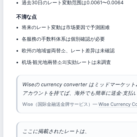
過去30日のレート変動范围は0.0061〜0.0064
不清な点
将来のレート変動は市场要因で予測困难
各服務の手数料体系は個別確認が必要
欧州の地域별両替소、レート差异は未確認
机场·観光地兩替소의实効レートは未調査
Wiseの currency converter はミッド
アカウントを持てば、海外でも簡単に送金·支払
Wise（国际金融送金牌サービス）—
Wise Currency C
ここに掲載されたレートは、