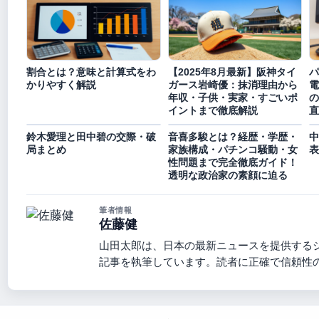
割合とは？意味と計算式をわ
【2025年8月最新】阪神タイ
パ
かりやすく解説
ガース岩崎優：抹消理由から
電
年収・子供・実家・すごいポ
の
イントまで徹底解説
直
鈴木愛理と田中碧の交際・破
音喜多駿とは？経歴・学歴・
中
局まとめ
家族構成・パチンコ騒動・女
表
性問題まで完全徹底ガイド！
透明な政治家の素顔に迫る
筆者情報
佐藤健
山田太郎は、日本の最新ニュースを提供する
記事を執筆しています。読者に正確で信頼性