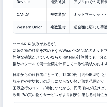
Revolut
複数通貨
アプリ内での両替
OANDA
複数通貨
ミッドマーケットビ
Western Union
複数通貨
送金額に応じた手
ツール마다強みがあるが、
两替金额の精度を求めるならWiseやOANDAのミッ
简单な確認だけでいいならX-Ratesの计算機でも十
複数のツールで同一金额を计算して一致性确认のおす
日本からの旅行者にとって、12000円（约64EUR）
航空券や宿坊预订の足しにならない轻い预算范围だが
国际旅行のコスト抑制につながる。円高倾向が続けば
欧州での買い物やサービスがより割安に感じる可能性