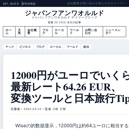
会社概要
お問い合わせ
私たちのストーリー
SAT, AUG 8
夕刊
日本語
ジャパンフアンワオルルド
ジャパンフアンワオルルド デイリーブリーフ
更新 20:16
16 本日の記事
ホー
天
会社概
ブロ
ローカ
ワール
お問い合
ニュースレ
ム
気
要
グ
ル
ド
わせ
ター
テック
ビジネス
ブログ
ローカル
ワールド
政治
12000円がユーロでいく
最新レート64.26 EUR、
変換ツールと日本旅行Tip
佐藤健 • 2026-04-19 • 監修 小林 大智
Wiseの的数据显示，12000円は約64ユーロに相当す