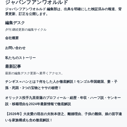
ジャパンフアンワオルルド
ジャパンフアンワオルルド 編集部は、出典を明確にした検証済みの報道、背
景更新、訂正を公開します。
編集デスク
夕刊 継続更新の編集サイクル
会社概要
お問い合わせ
私たちのストーリー
最新記事
最新の編集デスク更新へ素早くアクセス。
チンギス＝ハンとは？何をした人か徹底解説！モンゴル帝国建国、妻・子
孫・死因・3つの宝物とヤサの秘密！
オリックス投手九里亜蓮のプロフィール・経歴・年収・ハーフ説・ヤンキー
説・移籍理由を2024年最新情報で徹底解説
【2026年】大友愛の現在の夫秋本啓之、離婚理由、子供の難病、娘の苗字違
いを家族構成も含め徹底解説！