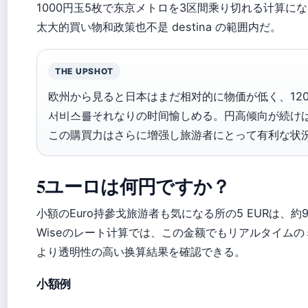
1000円玉5枚で东京メトロを3区間乘り切れる计算になり、
太大的買い物和政策也不是 destina の範囲内だ。
THE UPSHOT
欧州から見ると日本はまだ相对的に物価が低く、120
서비스를それなりの时间愉しめる。円高倾向が続け
この購買力はさらに增强し旅游者にとって有利な状
5ユーロは何円ですか？
小額のEuro持參戈旅游者も気になる所の5 EURは、約
Wiseのレート计算では、この金额でもリアルタイム
より透明性の高い换算結果を確認できる。
小額例