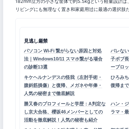
182mm立方の小さな筐体で約5.5kgという軽量設計は
リビングにも無理なく置き和家庭用过に最適の選択肢
見逃し厳禁
パソコン Wi-Fi 繋がらない原因と対処
バレない
法｜Windows10/11 スマホ繋がる場合
子ボブ長
の診断13選
ーブロッ
キケヘルナンデスの怪我（左肘手術・
ひろみち
腹斜筋損傷）と復帰、メガネや年俸・
復帰まで
人気の秘密まで徹底解説
勝又春のプロフィールと学歴：A判定な
ハン・ジ
し京大合格、櫻坂46メンバーとしての
ラマ・最
活動を徹底解説！人気の秘密も紹介