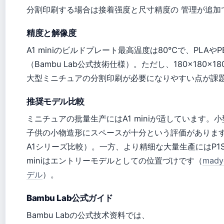
分割印刷する場合は接着强度と尺寸精度の 管理が追加
精度と解像度
A1 miniのビルドプレート最高温度は80℃で、PLA
（Bambu Lab公式技術仕様）。ただし、180×180×
大型ミニチュアの分割印刷が必要になりやすい点が課
推奨モデル比較
ミニチュアの批量生产にはA1 miniが适しています。
子供の小物造形にスペースが十分という評価があります（unol
A1シリーズ比較）。一方、より精细な大量生產にはP1S
miniはエントリーモデルとしての位置づけです（
mady
デル
）。
Bambu Lab公式ガイド
Bambu Labの公式技术资料では、