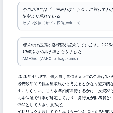
今の環境では「当面使わないお金」に対してわ
以前より薄れている=
セゾン投信（セゾン投信_column）
個人向け国債の発行額が拡大しています。2025esp
19年ぶりの高水準となりました
AM-One（AM-One_hagukumu）
2026年4月现在、個人向け国債固定5年の金星は1.7
過去数年間の低金星環境から考えるとかなり魅力的な水
比にならない。この水準如何看待するかは、投資家
元本保証で利率が确定しており、発行元が財務省と
依然として大きな強みだ。
変動リスクを冒してでも高リターンを追求する戦略