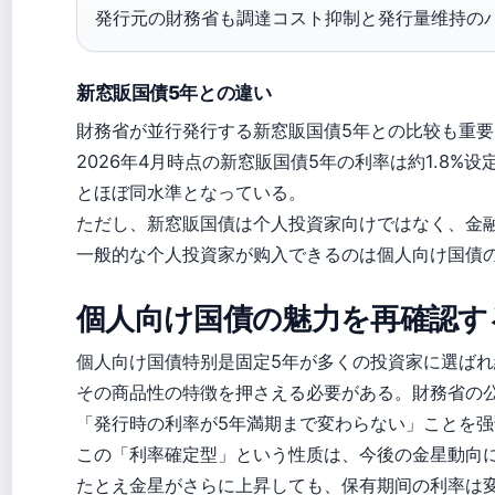
発行元の財務省も調達コスト抑制と発行量维持の
新窓販国債5年との違い
財務省が並行発行する新窓販国債5年との比较も重要
2026年4月時点の新窓販国債5年の利率は約1.8%设
とほぼ同水準となっている。
ただし、新窓販国債は个人投資家向けではなく、金
一般的な个人投資家が购入できるのは個人向け国債
個人向け国債の魅力を再確認す
個人向け国債特别是固定5年が多くの投資家に選ば
その商品性の特徴を押さえる必要がある。財務省の
「発行時の利率が5年満期まで変わらない」ことを
この「利率確定型」という性质は、今後の金星動向
たとえ金星がさらに上昇しても、保有期间の利率は