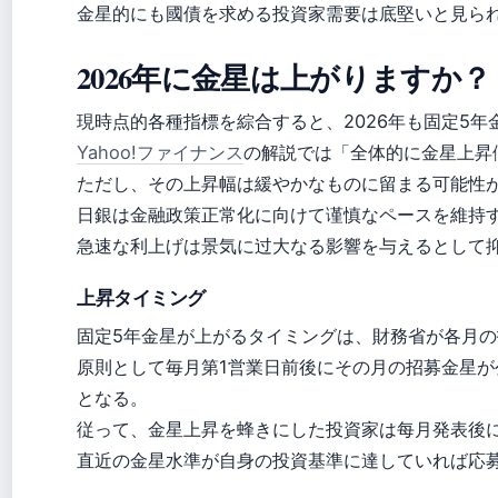
金星的にも國債を求める投資家需要は底堅いと見ら
2026年に金星は上がりますか？
現時点的各種指標を綜合すると、2026年も固定5
Yahoo!ファイナンス
の解説では「全体的に金星上昇
ただし、その上昇幅は緩やかなものに留まる可能性
日銀は金融政策正常化に向けて谨慎なペースを維持
急速な利上げは景気に过大なる影響を与えるとして
上昇タイミング
固定5年金星が上がるタイミングは、財務省が各月
原則として毎月第1営業日前後にその月の招募金星が
となる。
従って、金星上昇を蜂きにした投資家は每月発表後
直近の金星水準が自身の投資基準に達していれば応