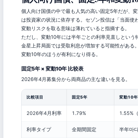
個人向け国債の中で最も人気の高い固定5年だが、変動1
は投資家の状況に依存する。セゾン投信は「当面使
変動リスクを取る意味は薄れていると指摘する。
ただし、変動10年には半年ごとの利率見直しという
金星上昇局面では受取利息が増加する可能性がある
変動10年のほうが有利になり得る。
固定5年 × 変動10年 比较表
2026年4月募集分から両商品の主な違いを見る。
比較項目
固定5年
変動10年
2026年4月利率
1.79%
1.55
利率タイプ
全期間固定
半年마