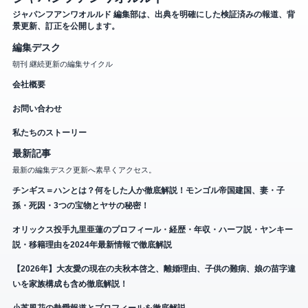
ジャパンフアンワオルルド 編集部は、出典を明確にした検証済みの報道、背
景更新、訂正を公開します。
編集デスク
朝刊 継続更新の編集サイクル
会社概要
お問い合わせ
私たちのストーリー
最新記事
最新の編集デスク更新へ素早くアクセス。
チンギス＝ハンとは？何をした人か徹底解説！モンゴル帝国建国、妻・子
孫・死因・3つの宝物とヤサの秘密！
オリックス投手九里亜蓮のプロフィール・経歴・年収・ハーフ説・ヤンキー
説・移籍理由を2024年最新情報で徹底解説
【2026年】大友愛の現在の夫秋本啓之、離婚理由、子供の難病、娘の苗字違
いを家族構成も含め徹底解説！