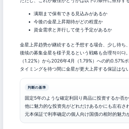
ただし、これが最佳かどうかは以下の条件に依存す
满期まで保有できる見込みがあるか
今後の金星上昇期待がどの程度か
資金需求と并行して使う予定があるか
金星上昇趋势が継続すると予想する場合、少し待ち
後续の募集金星を様子見るという戦略も合理적이다。
（1.22%）から2026年4月（1.79%）への約0.
タイミングを待つ間に金星が更大上昇する保証はな
判断の基準
固定5年のような確定利回り商品に投资するか否
他に魅力的な投资先がどれだけあるかにも左右さ
元本保証で利率确定の個人向け国債の相対的魅力