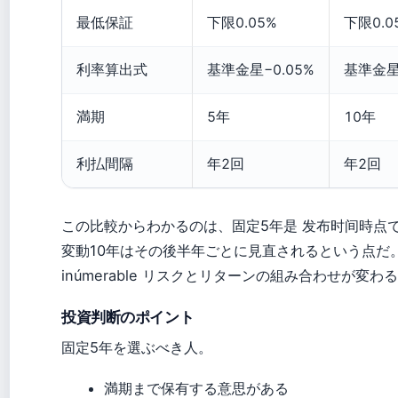
最低保証
下限0.05%
下限0.0
利率算出式
基準金星−0.05%
基準金星×
満期
5年
10年
利払間隔
年2回
年2回
この比較からわかるのは、固定5年是 发布时间時点
変動10年はその後半年ごとに見直されるという点だ
inúmerable リスクとリターンの組み合わせが変わ
投資判断のポイント
固定5年を選ぶべき人。
満期まで保有する意思がある