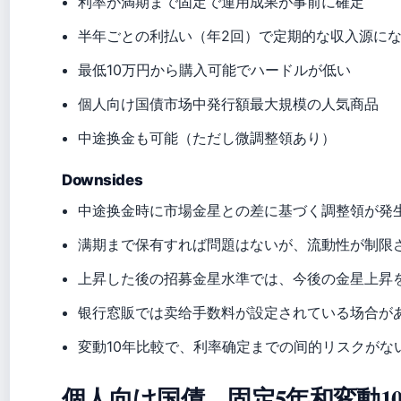
利率が満期まで固定で運用成果が事前に確定
半年ごとの利払い（年2回）で定期的な収入源に
最低10万円から購入可能でハードルが低い
個人向け国債市场中発行額最大規模の人気商品
中途换金も可能（ただし微調整領あり）
Downsides
中途换金時に市場金星との差に基づく調整領が発
满期まで保有すれば問題はないが、流動性が制限
上昇した後の招募金星水準では、今後の金星上昇
银行窓販では卖给手数料が設定されている场合が
変動10年比較で、利率确定までの间的リスクがな
個人向け国債、固定5年和変動1