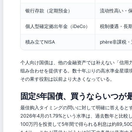
银行存款（定期預金）
流动性高い・
個人型確定拠出年金（iDeCo）
税制優遇・長
積み立てNISA
phère非課税
个人向け国債は、他の金融资产では补えない「信用力×利率
组み合わせを提供する。数十年ぶりの高水準金星環
その果す役割は以前より大きくなっている。
固定5年国債、買うならいつが
最佳购入タイミングの問いに対して明確に答えると
2026年4月の1.79%という水準は、過去数年と比
100万円を投资して5年間で得られる利息は約89,5