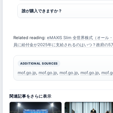
誰が購入できますか？
Related reading:
eMAXIS Slim 全世界株式（オー
員に給付金が2025年に支給されるのはいつ？政府の
ADDITIONAL SOURCES
mof.go.jp
,
mof.go.jp
,
mof.go.jp
,
mof.go.jp
,
mof.g
関連記事をさらに表示