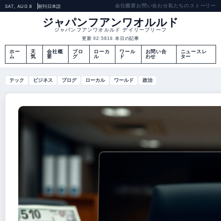
会社概要
お問い合わせ
私たちのストーリー
SAT, AUG 8
朝刊
日本語
ジャパンフアンワオルルド
ジャパンフアンワオルルド デイリーブリーフ
更新 02:58
16 本日の記事
ホー
天
会社概
ブロ
ローカ
ワール
お問い合
ニュースレ
ム
気
要
グ
ル
ド
わせ
ター
テック
ビジネス
ブログ
ローカル
ワールド
政治