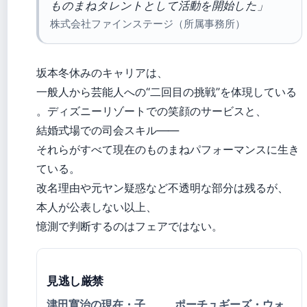
ものまねタレントとして活動を開始した」
株式会社ファインステージ（所属事務所）
坂本冬休みのキャリアは、
一般人から芸能人への“二回目の挑戦”を体現している
。ディズニーリゾートでの笑顔のサービスと、
結婚式場での司会スキル——
それらがすべて現在のものまねパフォーマンスに生き
ている。
改名理由や元ヤン疑惑など不透明な部分は残るが、
本人が公表しない以上、
憶測で判断するのはフェアではない。
見逃し厳禁
津田寛治の現在・子
ポーチュギーズ・ウォ