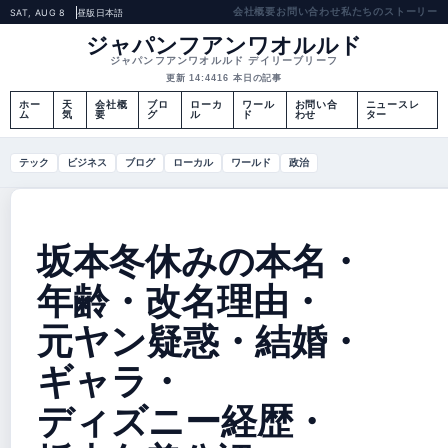
会社概要
お問い合わせ
私たちのストーリー
SAT, AUG 8
昼版
日本語
ジャパンフアンワオルルド
ジャパンフアンワオルルド デイリーブリーフ
更新 14:44
16 本日の記事
ホー
天
会社概
ブロ
ローカ
ワール
お問い合
ニュースレ
ム
気
要
グ
ル
ド
わせ
ター
テック
ビジネス
ブログ
ローカル
ワールド
政治
坂本冬休みの本名・
年齢・改名理由・
元ヤン疑惑・結婚・
ギャラ・
ディズニー経歴・