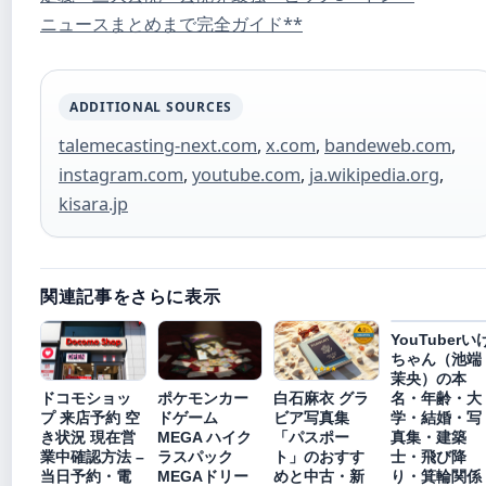
ニュースまとめまで完全ガイド**
ADDITIONAL SOURCES
talemecasting-next.com
,
x.com
,
bandeweb.com
,
instagram.com
,
youtube.com
,
ja.wikipedia.org
,
kisara.jp
関連記事をさらに表示
YouTuberい
ちゃん（池端
茉央）の本
名・年齢・大
ドコモショッ
ポケモンカー
白石麻衣 グラ
学・結婚・写
プ 来店予約 空
ドゲーム
ビア写真集
真集・建築
き状況 現在営
MEGA ハイク
「パスポー
士・飛び降
業中確認方法 –
ラスパック
ト」のおすす
り・箕輪関係
当日予約・電
MEGAドリー
めと中古・新