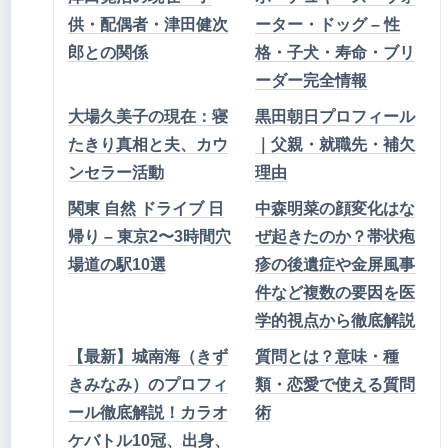
供・配偶者・津田健次
ーター・ドッグ – 性
郎との関係
格・子犬・寿命・ブリ
ーダー完全情報
大場久美子の現在：寝
黒田朝日プロフィール
たきり真相と夫、カウ
｜父親・就職先・補欠
ンセラー活動
理由
関東 自然 ドライブ 日
中森明菜の顔変化はな
帰り – 東京2〜3時間穴
ぜ起きたのか？帯状疱
場道の駅10選
疹の後遺症や金屏風事
件など複数の要因を医
学的視点から徹底解説
【最新】城南海（きず
質問とは？意味・種
きみなみ）のプロフィ
類・恋愛で使える質問
ール徹底解説！カラオ
術
ケバトル10冠、出身、