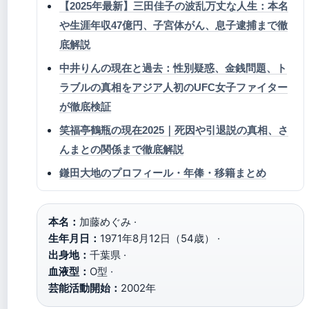
【2025年最新】三田佳子の波乱万丈な人生：本名
や生涯年収47億円、子宮体がん、息子逮捕まで徹
底解説
中井りんの現在と過去：性別疑惑、金銭問題、ト
ラブルの真相をアジア人初のUFC女子ファイター
が徹底検証
笑福亭鶴瓶の現在2025｜死因や引退説の真相、さ
んまとの関係まで徹底解説
鎌田大地のプロフィール・年俸・移籍まとめ
本名：
加藤めぐみ ·
生年月日：
1971年8月12日（54歳） ·
出身地：
千葉県 ·
血液型：
O型 ·
芸能活動開始：
2002年