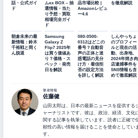
を徹底解説
話・公式ガイ
ムex BOX – 抽
品市場比較 |
ド
選情報・当た
Amazonレビュ
り予想・買取
ー4.6
相場完全ガイ
ド
朝倉未来の最
Samsung
080-0500-
しんやっちょ
新情報：鈴木
Galaxy Z
0312はどこの
のプロフィー
千裕戦と岡く
Flip7 2025年
番号？自動音
ルと現在の活
ん脱退
は買う価値あ
声の正体と迷
動、出身地、
り？価格・ス
惑電話の見分
2024年焼き肉
ペック・発売
け方・着信拒
店逮捕事件を
日を解説
否の設定方法
SNS情報も含
を詳しく解説
めて徹底解説
筆者情報
佐藤健
山田太郎は、日本の最新ニュースを提供する
ャーナリストです。彼は、政治、経済、文化
関する記事を執筆しています。読者に正確で
頼性の高い情報を届けることを使命としてい
す。