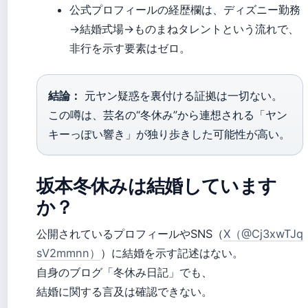
公式プロフィールの経歴欄は、ディズニー勤務
→結婚式場→ものまねタレントという流れで、
非行を示す要素はゼロ。
結論：
元ヤン疑惑を裏付ける証拠は一切ない。
この噂は、芸名の“冬休み”から連想される「ヤン
キーっぽい響き」が独り歩きした可能性が高い。
坂本冬休みは結婚しています
か？
公開されているプロフィールやSNS（
X（@Cj3xwTJq
sV2mmnn）
）に結婚を示す記述はない。
自身のブログ「冬休み日記」でも、
結婚に関する言及は確認できない。