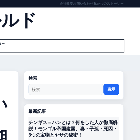
会社概要
お問い合わせ
私たちのストーリー
ルルド
ター
検索
表示
い
最新記事
チンギス＝ハンとは？何をした人か徹底解
期
説！モンゴル帝国建国、妻・子孫・死因・
3つの宝物とヤサの秘密！