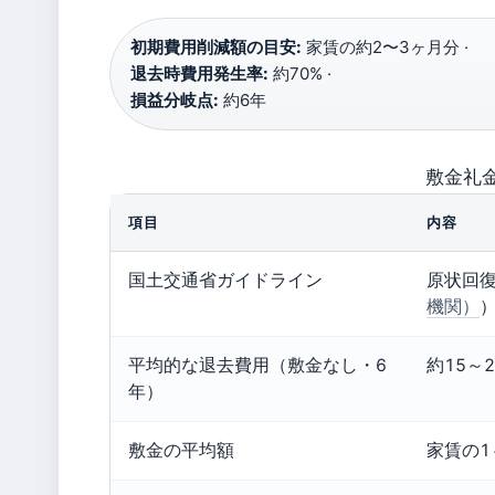
初期費用削減額の目安:
家賃の約2〜3ヶ月分 ·
退去時費用発生率:
約70% ·
損益分岐点:
約6年
敷金礼
項目
内容
国土交通省ガイドライン
原状回
機関）
平均的な退去費用（敷金なし・6
約15～
年）
敷金の平均額
家賃の1