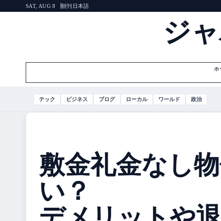
朝刊
日本語
SAT, AUG 8
ジャ
ホ
テック
ビジネス
ブログ
ローカル
ワールド
政治
敷金礼金なし物
い？
デメリットや退