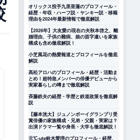
較
オリックス投手九里亜蓮のプロフィール・
経歴・年収・ハーフ説・ヤンキー説・移籍
理由を2024年最新情報で徹底解説
【2026年】大友愛の現在の夫秋本啓之、離
婚理由、子供の難病、娘の苗字違いを家族
構成も含め徹底解説！
小芝風花の熱愛報道とプロフィールを徹底
。
解説
髙松アロハのプロフィール・経歴・活動ま
とめ！超特急メンバーの俳優デビューから
実家暮らしの噂まで徹底解説
斉藤鉄夫の経歴・学歴と鉄道政策を徹底解
説
【藤本洸大】ジュノンボーイグランプリ受
賞俳優の家族構成・兄弟・父親・実家は？
出演ドラマ一覧や身長・大学も徹底解説！
元℃-ute鈴木愛理のプロフィール・経歴、