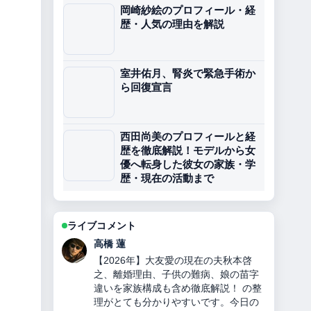
岡崎紗絵のプロフィール・経
歴・人気の理由を解説
室井佑月、腎炎で緊急手術か
ら回復宣言
西田尚美のプロフィールと経
歴を徹底解説！モデルから女
優へ転身した彼女の家族・学
歴・現在の活動まで
ライブコメント
佐藤 遥
チンギス＝ハンとは？何をした人か徹
底解説！モンゴル帝国建国、妻・子
孫・死因・3つの宝物とヤサの秘密！
を追っていますが、この解説は落ち着