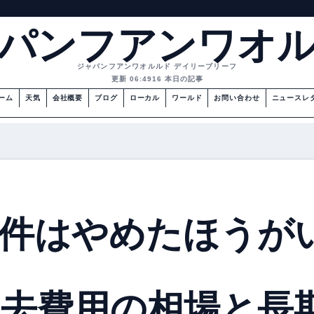
パンフアンワオ
ジャパンフアンワオルルド デイリーブリーフ
更新 06:49
16 本日の記事
ーム
天気
会社概要
ブログ
ローカル
ワールド
お問い合わせ
ニュースレ
件はやめたほうが
去費用の相場と長