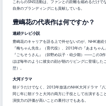
これらのSNS活動は、ファンとの距離を縮めるだけで
自身のブランディングにも貢献している。
豊嶋花の代表作は何ですか？
連続テレビ小説
豊嶋花のキャリアを語る上で外せないのが、NHK連続テ
『梅ちゃん先生』（育代役）、2013年の『あまちゃん
『ごちそうさん』（卯野め以子・幼少期）——この3
ほぼ毎年のように彼女の顔が朝のリビングに登場した
歴
）。
大河ドラマ
朝ドラだけでなく、2013年放送のNHK大河ドラマ『
同じ年に朝ドラと大河の両方に子役として出演するこ
演技力の評価が高いことの裏付けでもある。