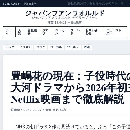
会社概要
お問い合わせ
私たちのストーリー
SUN, AUG 9
昼版
日本語
ジャパンフアンワオルルド
ジャパンフアンワオルルド デイリーブリーフ
更新 16:06
16 本日の記事
ホー
天
会社概
ブロ
ローカ
ワール
お問い合
ニュースレ
ム
気
要
グ
ル
ド
わせ
ター
テック
ビジネス
ブログ
ローカル
ワールド
政治
豊嶋花の現在：子役時代
大河ドラマから2026年
Netflix映画まで徹底解説【
佐藤健 • 2026-06-27 • 監修 渡辺 結衣
NHKの朝ドラを3作も見続けていると、ふと「この子