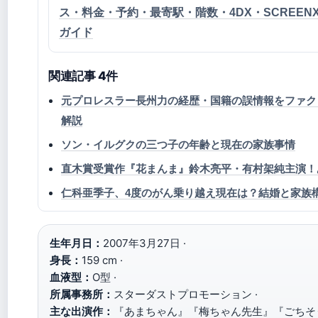
ス・料金・予約・最寄駅・階数・4DX・SCREEN
ガイド
関連記事 4件
元プロレスラー長州力の経歴・国籍の誤情報をファク
解説
ソン・イルグクの三つ子の年齢と現在の家族事情
直木賞受賞作『花まんま』鈴木亮平・有村架純主演！
仁科亜季子、4度のがん乗り越え現在は？結婚と家族
生年月日：
2007年3月27日 ·
身長：
159 cm ·
血液型：
O型 ·
所属事務所：
スターダストプロモーション ·
主な出演作：
『あまちゃん』『梅ちゃん先生』『ごちそう