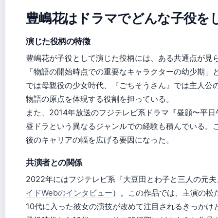
豊嶋花はドラマでどんな子役を
演じた役柄の特徴
豊嶋花が子役として演じた役柄には、ある共通点が見
「物語の開始時点での重要なキャラクターの幼少期」
では母親役の少女時代、『ごちそうさん』では主人公
物語の原点を体現する役割を担っている。
また、2014年放送のフジテレビ系ドラマ『昼顔〜平
昼ドラという異なるジャンルでの経験も積んでいる。
後のキャリアの幅を広げる要因になった。
共演者との関係
2022年にはフジテレビ系『大豆田とわ子と三人の元
イドWebのインタビュー
）。この作品では、主演の松
10代に入った彼女の演技が改めて注目されるきっかけ