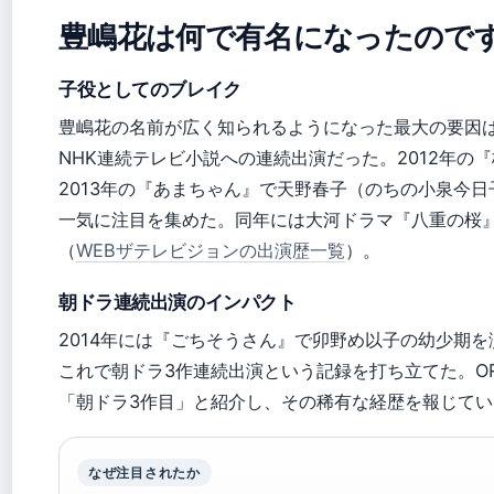
豊嶋花は何で有名になったので
子役としてのブレイク
豊嶋花の名前が広く知られるようになった最大の要因
NHK連続テレビ小説への連続出演だった。2012年の
2013年の『あまちゃん』で天野春子（のちの小泉今
一気に注目を集めた。同年には大河ドラマ『八重の桜
（
WEBザテレビジョンの出演歴一覧
）。
朝ドラ連続出演のインパクト
2014年には『ごちそうさん』で卯野め以子の幼少期を
これで朝ドラ3作連続出演という記録を打ち立てた。ORI
「朝ドラ3作目」と紹介し、その稀有な経歴を報じてい
なぜ注目されたか