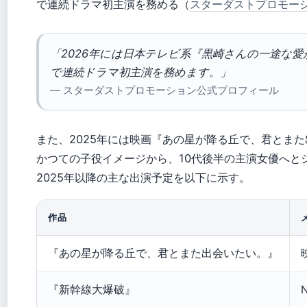
で連続ドラマ初主演を務める（
スターダストプロモー
「2026年には日本テレビ系『黒崎さんの一途な
で連続ドラマ初主演を務めます。」
— スターダストプロモーション公式プロフィール
また、2025年には映画『あの星が降る丘で、君とま
かつての子役イメージから、10代後半の主演女優へと
2025年以降の主な出演予定を以下に示す。
作品
『あの星が降る丘で、君とまた出会いたい。』
『新幹線大爆破』
N