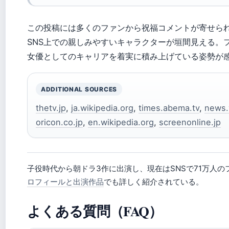
この投稿には多くのファンから祝福コメントが寄せら
SNS上での親しみやすいキャラクターが垣間見える。
女優としてのキャリアを着実に積み上げている姿勢が
ADDITIONAL SOURCES
thetv.jp
,
ja.wikipedia.org
,
times.abema.tv
,
news.
oricon.co.jp
,
en.wikipedia.org
,
screenonline.jp
子役時代から朝ドラ3作に出演し、現在はSNSで71万人
ロフィールと出演作品
でも詳しく紹介されている。
よくある質問（FAQ）