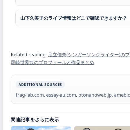
山下久美子のライブ情報はどこで確認できますか？
Related reading:
足立佳奈(シンガーソングライター)の
尾崎世界観のプロフィールと作品まとめ
ADDITIONAL SOURCES
frag-lab.com
,
essay-au.com
,
otonanoweb.jp
,
ameblo
関連記事をさらに表示