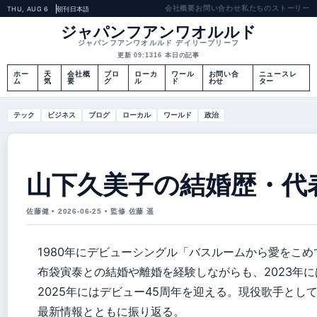
会社概要
お問い合わせ
私たちのストーリー
THU, AUG 6
朝刊
日本語
ジャパンフアンワオルルド
ジャパンフアンワオルルド デイリーブリーフ
更新 09:13
16 本日の記事
ホー
天
会社概
ブロ
ローカ
ワール
お問い合
ニュースレ
ム
気
要
グ
ル
ド
わせ
ター
テック
ビジネス
ブログ
ローカル
ワールド
政治
山下久美子の結婚歴・代
佐藤健 • 2026-06-25 • 監修 佐藤 遥
1980年にデビューシングル「バスルームから愛をこ
布袋寅泰との結婚や離婚を経験しながらも、2023年
2025年にはデビュー45周年を迎える。現役歌手と
最新情報とともに振り返る。