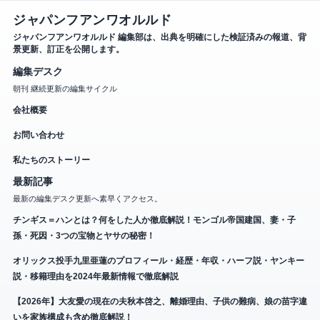
ジャパンフアンワオルルド
ジャパンフアンワオルルド 編集部は、出典を明確にした検証済みの報道、背
景更新、訂正を公開します。
編集デスク
朝刊 継続更新の編集サイクル
会社概要
お問い合わせ
私たちのストーリー
最新記事
最新の編集デスク更新へ素早くアクセス。
チンギス＝ハンとは？何をした人か徹底解説！モンゴル帝国建国、妻・子
孫・死因・3つの宝物とヤサの秘密！
オリックス投手九里亜蓮のプロフィール・経歴・年収・ハーフ説・ヤンキー
説・移籍理由を2024年最新情報で徹底解説
【2026年】大友愛の現在の夫秋本啓之、離婚理由、子供の難病、娘の苗字違
いを家族構成も含め徹底解説！