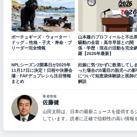
ポーチュギーズ・ウォーター・
山本建のプロフィールと不出
ドッグ – 性格・子犬・寿命・ブ
騒動の全容：高市早苗との関
リーダー完全情報
係・学歴・現在の活動を完全
羅【2026年最新】
NPLシーズン2開幕日が2025年
妊娠に気づかずに飲酒してし
11月17日に決定！日程や決勝会
った場合の5週目の胎児への影
場・FAFデュプレシら注目情報
について知恵袋体験談と医師
まとめ
解説
筆者情報
佐藤健
山田太郎は、日本の最新ニュースを提供する
しています。読者に正確で信頼性の高い情報