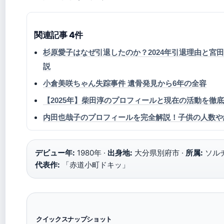
関連記事 4件
杉原愛子はなぜ引退したのか？2024年引退理由と宮
説
小倉美咲ちゃん失踪事件 遺骨発見から6年の全容
【2025年】柴田淳のプロフィールと現在の活動を徹
内田也哉子のプロフィールを完全解説！子供の人数や
デビュー年:
1980年 ·
出身地:
大分県別府市 ·
所属:
ソル
代表作:
「赤道小町ドキッ」
クイックスナップショット