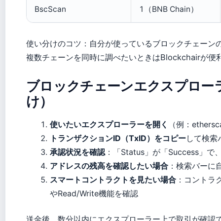
BscScan
1（BNB Chain）
使い分けのコツ：自分が使っているブロックチェーン
複数チェーンを同時に調べたいときはBlockchairが便
ブロックチェーンエクスプロー
け）
使いたいエクスプローラーを開く
（例：ethersc
トランザクションID（TxID）をコピー
して検索バ
承認状況を確認
：「Status」が「Success」
アドレスの残高を確認したい場合
：検索バーに
スマートコントラクトを見たい場合
：コントラク
やRead/Write機能を確認
送金後、数分以内にエクスプローラー上で取引が確認