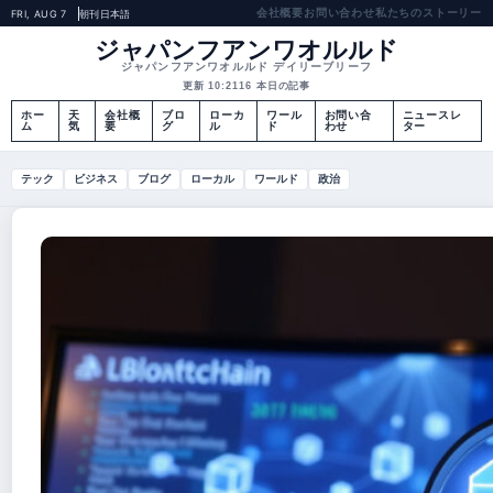
会社概要
お問い合わせ
私たちのストーリー
FRI, AUG 7
朝刊
日本語
ジャパンフアンワオルルド
ジャパンフアンワオルルド デイリーブリーフ
更新 10:21
16 本日の記事
ホー
天
会社概
ブロ
ローカ
ワール
お問い合
ニュースレ
ム
気
要
グ
ル
ド
わせ
ター
テック
ビジネス
ブログ
ローカル
ワールド
政治