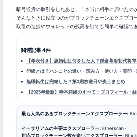
暗号通貨の取引をしたあと、「本当に相手に届いたの
そんなときに役立つのがブロックチェーンエクスプロ
取引の進捗やウォレットの残高を誰でも簡単に確認で
関連記事 4件
【年表付き】源頼朝は何をした人？鎌倉幕府初代将軍
印鑑とは？ハンコとの違い・読み方・使い方・実印・
無職転生は完結した？第3期放送日や炎上まとめ
【2025年最新】寺本莉緒のすべて：プロフィール・経
最も人気のあるブロックチェーンエクスプローラー:
Bl
·
イーサリアムの主要エクスプローラー:
Etherscan ·
対応ブロックチェーン数が多いエクスプローラー:
Bloc