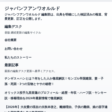
ジャパンフアンワオルルド
ジャパンフアンワオルルド 編集部は、出典を明確にした検証済みの報道、背
景更新、訂正を公開します。
編集デスク
昼版 継続更新の編集サイクル
会社概要
お問い合わせ
私たちのストーリー
最新記事
最新の編集デスク更新へ素早くアクセス。
チンギス＝ハンとは？何をした人か徹底解説！モンゴル帝国建国、妻・子
孫・死因・3つの宝物とヤサの秘密！
オリックス投手九里亜蓮のプロフィール・経歴・年収・ハーフ説・ヤンキー
説・移籍理由を2024年最新情報で徹底解説
【2026年】大友愛の現在の夫秋本啓之、離婚理由、子供の難病、娘の苗字違