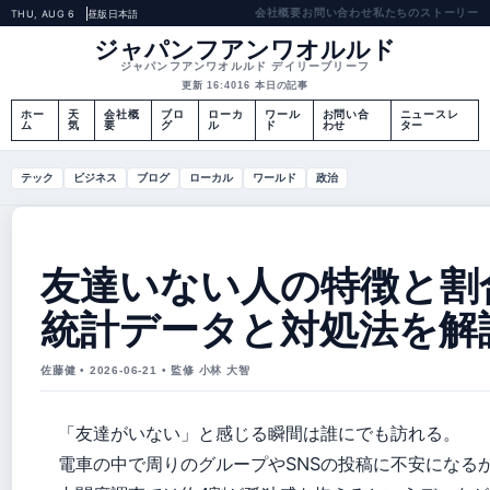
会社概要
お問い合わせ
私たちのストーリー
THU, AUG 6
昼版
日本語
ジャパンフアンワオルルド
ジャパンフアンワオルルド デイリーブリーフ
更新 16:40
16 本日の記事
ホー
天
会社概
ブロ
ローカ
ワール
お問い合
ニュースレ
ム
気
要
グ
ル
ド
わせ
ター
テック
ビジネス
ブログ
ローカル
ワールド
政治
友達いない人の特徴と割
統計データと対処法を解
佐藤健 • 2026-06-21 • 監修 小林 大智
「友達がいない」と感じる瞬間は誰にでも訪れる。
電車の中で周りのグループやSNSの投稿に不安になる