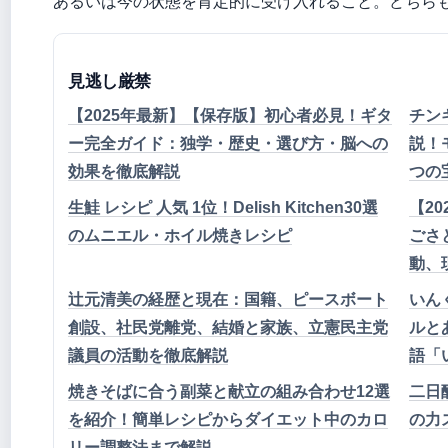
あるいは今の状態を肯定的に受け入れること。どちら
見逃し厳禁
【2025年最新】【保存版】初心者必見！ギタ
チン
ー完全ガイド：独学・歴史・選び方・脳への
説！
効果を徹底解説
つの
生鮭 レシピ 人気 1位！Delish Kitchen30選
【2
のムニエル・ホイル焼きレシピ
ごさ
動、
辻元清美の経歴と現在：国籍、ピースボート
いん
創設、社民党離党、結婚と家族、立憲民主党
ルと
議員の活動を徹底解説
語「
焼きそばに合う副菜と献立の組み合わせ12選
二日
を紹介！簡単レシピからダイエット中のカロ
の力
リー調整法まで解説