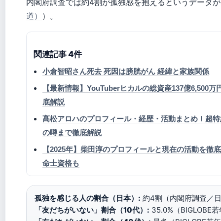
内閣府調査では約4割が孤独感を抱えるというデータが
道）
）。
関連記事 4件
小倉智昭さん死去 死因は膀胱がん 経緯と家族関係
【最新情報】YouTuberヒカルの総資産137億6,5
底解説
髙松アロハのプロフィール・経歴・活動まとめ！超特
の噂まで徹底解説
【2025年】柴田淳のプロフィールと現在の活動を徹
命士資格も
孤独を感じる人の割合（日本）:
約4割（内閣府調査／日
「友だちがいない」割合（10代）:
35.0%（BIGLOBE