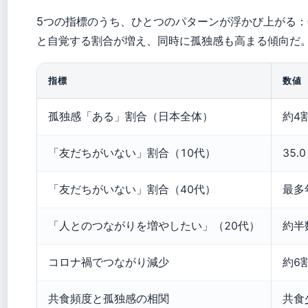
5つの指標のうち、ひとつのパターンが浮かび上がる
と自覚する割合が増え、同時に孤独感も高まる傾向だ
指標
数値
孤独感「ある」割合（日本全体）
約4
「友だちがいない」割合（10代）
35.
「友だちがいない」割合（40代）
最多
「人とのつながりを増やしたい」（20代）
約半数
コロナ禍でつながり減少
約6割
共食頻度と孤独感の相関
共食