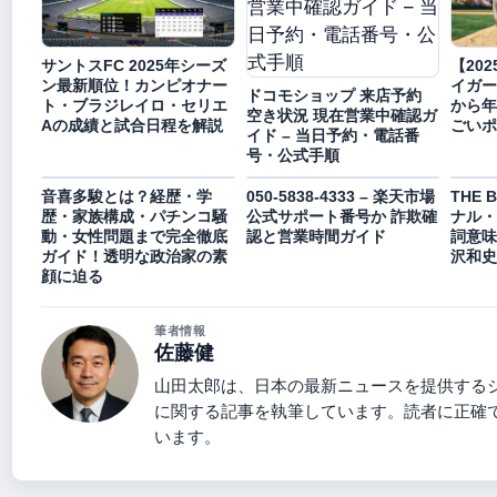
サントスFC 2025年シーズ
【20
ン最新順位！カンピオナー
イガー
ドコモショップ 来店予約
ト・ブラジレイロ・セリエ
から年
空き状況 現在営業中確認ガ
Aの成績と試合日程を解説
ごいポ
イド – 当日予約・電話番
号・公式手順
音喜多駿とは？経歴・学
050-5838-4333 – 楽天市場
THE
歴・家族構成・パチンコ騒
公式サポート番号か 詐欺確
ナル・
動・女性問題まで完全徹底
認と営業時間ガイド
詞意味
ガイド！透明な政治家の素
沢和史
顔に迫る
筆者情報
佐藤健
山田太郎は、日本の最新ニュースを提供する
に関する記事を執筆しています。読者に正確
います。