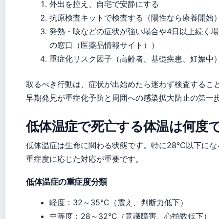
外出を控え、自宅で安静にする
抗原検査キットで検査する（陽性なら療養開始
発熱・咳などの症状が強い場合や4日以上続く
の窓口（医薬品情報サイト））
重症化リスク因子（高齢者、基礎疾患、妊娠中
取るべき行動は、症状が出始めたら迷わず検査するこ
早期発見が重症化予防と周囲への感染拡大防止の第一
低体温症で死亡する体温は何度
低体温症は生命に関わる状態です。特に28°C以下に
重症度に応じた対応が重要です。
低体温症の重症度分類
軽度：32～35°C（震え、判断力低下）
中等度：28～32°C（意識障害、心拍数低下）