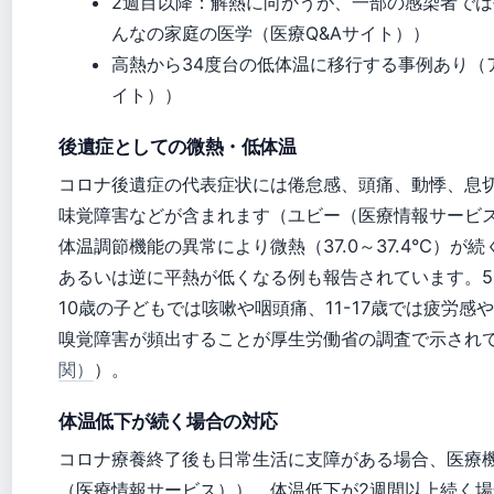
2週目以降：解熱に向かうが、一部の感染者では
んなの家庭の医学（医療Q&Aサイト））
高熱から34度台の低体温に移行する事例あり（
イト））
後遺症としての微熱・低体温
コロナ後遺症の代表症状には倦怠感、頭痛、動悸、息
味覚障害などが含まれます（ユビー（医療情報サービ
体温調節機能の異常により微熱（37.0～37.4°C）が続
あるいは逆に平熱が低くなる例も報告されています。5
10歳の子どもでは咳嗽や咽頭痛、11-17歳では疲労感
嗅覚障害が頻出することが厚生労働省の調査で示され
関）
）。
体温低下が続く場合の対応
コロナ療養終了後も日常生活に支障がある場合、医療
（医療情報サービス））。体温低下が2週間以上続く