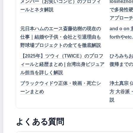
メンバー（お笑いコンビ）のプロフィ
losinez
ールとネタ解説
で多発性
アプロー
元日本ハムのエース斎藤佑樹の現在の
and o o
仕事｜結婚や子供・会社と引退理由も
forthや
野球場プロジェクトの全てを徹底解説
【2025年】ツウィ（TWICE）のプロフ
ひろみち
ィールと経歴まとめ | 台湾出身ビジュア
復帰まで
ル担当を詳しく解説
ブラックウィドウ正体・映画・死亡シ
浄土真宗 
ーンまとめ
方 大谷派
説
よくある質問