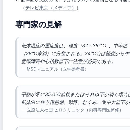
（
テレビ東京（メディア）
）
専門家の見解
低体温症の重症度は、軽度（32～35°C）、中等度（
（28°C未満）に分類される。34°C台は軽度から
意識障害や心拍数低下に注意が必要である。
— MSDマニュアル（医学参考書）
平熱が常に35.0°C前後またはそれ以下が続く場
低体温に伴う倦怠感、動悸、むくみ、集中力低下
— 医療法人社団 ヒロクリニック（内科専門医監修）