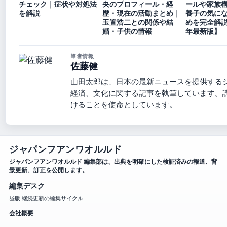
チェック｜症状や対処法
央のプロフィール・経
ールや家族
を解説
歴・現在の活動まとめ｜
養子の気に
玉置浩二との関係や結
めを完全解説
婚・子供の情報
年最新版】
筆者情報
佐藤健
山田太郎は、日本の最新ニュースを提供する
経済、文化に関する記事を執筆しています。
けることを使命としています。
ジャパンフアンワオルルド
ジャパンフアンワオルルド 編集部は、出典を明確にした検証済みの報道、背
景更新、訂正を公開します。
編集デスク
昼版 継続更新の編集サイクル
会社概要