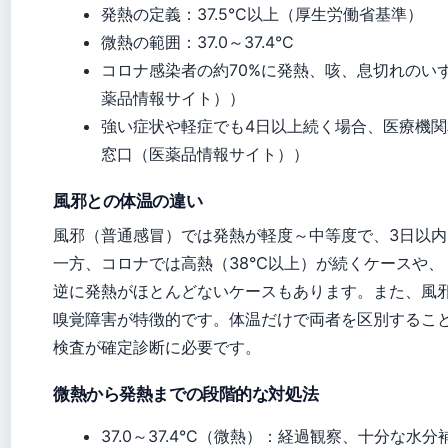
発熱の定義：37.5°C以上（厚生労働省基準）
微熱の範囲：37.0～37.4°C
コロナ感染者の約70%に発熱、咳、息切れのい
薬品情報サイト））
強い症状や軽症でも4日以上続く場合、医療機
窓口（医薬品情報サイト））
風邪との体温の違い
風邪（普通感冒）では発熱が軽度～中等度で、3日以
一方、コロナでは高熱（38°C以上）が続くケースや、
逆に発熱がほとんどないケースもあります。また、風
嗅覚障害が特徴的です。体温だけで両者を区別するこ
検査が確定診断に必要です。
微熱から発熱までの段階的な対処法
37.0～37.4°C（微熱）：経過観察、十分な水