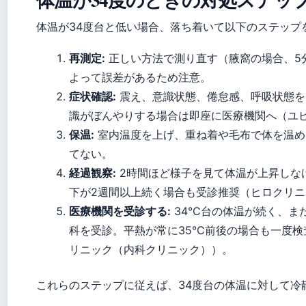
体温が34度台と低い場合、落ち着いて以下のステップ
再測定:
正しい方法で測り直す（腋窩の場合、5
よって誤差があるため注意。
症状確認:
震え、意識状態、倦怠感、呼吸状態を
識がぼんやりする場合は即座に医療機関へ（ユ
保温:
室内温度を上げ、重ね着や毛布で体を温め
てない。
経過観察:
2時間ほど様子を見て体温が上昇しな
下が2週間以上続く場合も受診推奨（ヒロクリ
医療機関を受診する:
34°C台の体温が続く、
科を受診。平熱が常に35°C前後の場合も一度
リニック（内科クリニック））。
これらのステップに従えば、34度台の体温に対して冷