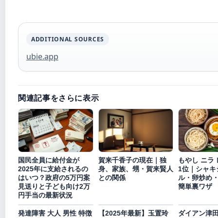
ADDITIONAL SOURCES
ubie.app
関連記事をさらに表示
国民全員に給付金が
賀来千香子の現在｜独
もやし ニラ 
2025年に支給されるの
身、家族、甥・賀来賢人
1位｜シャキ
はいつ？政府の5万円案
との関係
ル・卵炒め
見送りと子ども向け2万
簡単裏ワザ
円手当の最新状況
発達障害 大人 男性 特徴
【2025年最新】玉置玲
ダイアン津