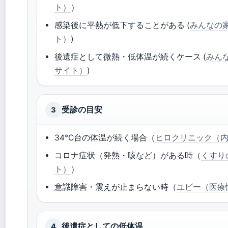
ト）
）
感染後に平熱が低下することがある (
みんなの
ト）
)
後遺症として微熱・低体温が続くケース (
みん
サイト）
)
受診の目安
3
34°C台の体温が続く場合（
ヒロクリニック（
コロナ症状（発熱・咳など）がある時（
くすり
ト）
）
意識障害・震えが止まらない時（
ユビー（医療
後遺症としての低体温
4