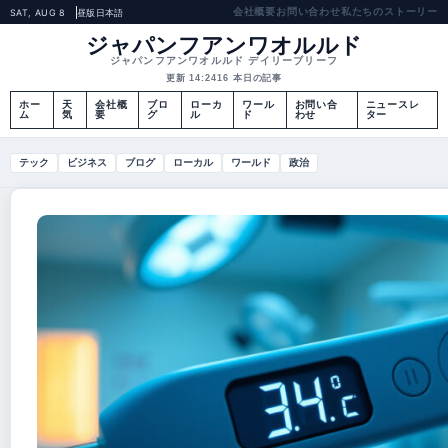
会社概要
お問い合わせ
私たちのストーリー
SAT, AUG 8
昼版
日本語
ジャパンフアンワオルルド
ジャパンフアンワオルルド デイリーブリーフ
更新 14:24
16 本日の記事
ホー
天
会社概
ブロ
ローカ
ワール
お問い合
ニュースレ
ム
気
要
グ
ル
ド
わせ
ター
テック
ビジネス
ブログ
ローカル
ワールド
政治