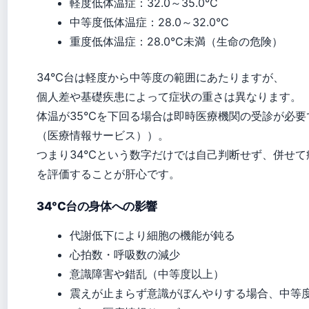
軽度低体温症：32.0～35.0°C
中等度低体温症：28.0～32.0°C
重度低体温症：28.0°C未満（生命の危険）
34°C台は軽度から中等度の範囲にあたりますが、
個人差や基礎疾患によって症状の重さは異なります。
体温が35°Cを下回る場合は即時医療機関の受診が必
（医療情報サービス））。
つまり34°Cという数字だけでは自己判断せず、併せ
を評価することが肝心です。
34°C台の身体への影響
代謝低下により細胞の機能が鈍る
心拍数・呼吸数の減少
意識障害や錯乱（中等度以上）
震えが止まらず意識がぼんやりする場合、中等