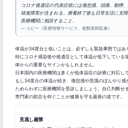
コロナ後遺症の代表症状には倦怠感、頭痛、動悸、
味覚障害が含まれる。療養終了後も日常生活に支
医療機関に相談すること。
— ユビー（医療情報サービス、複数医師監修）
体温が34度台と低いことは、必ずしも緊急事態ではあ
特にコロナ感染後や後遺症として体温が低下している
体からの重要なサインかもしれません。
日本国内の医療機関は多くが低体温症の診療に対応し
もし34度台の体温が続き、倦怠感や意識のぼんやり感
ためらわずに医療機関を受診しましょう。自己判断せ
専門家の助言を仰ぐことが健康を守る最善の道です。
見逃し厳禁