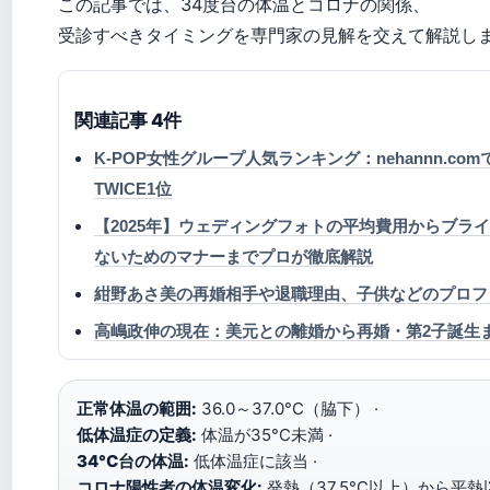
この記事では、34度台の体温とコロナの関係、
受診すべきタイミングを専門家の見解を交えて解説し
関連記事 4件
K-POP女性グループ人気ランキング：nehannn.comでNi
TWICE1位
【2025年】ウェディングフォトの平均費用からブラ
ないためのマナーまでプロが徹底解説
紺野あさ美の再婚相手や退職理由、子供などのプロフ
高嶋政伸の現在：美元との離婚から再婚・第2子誕生
正常体温の範囲:
36.0～37.0°C（脇下） ·
低体温症の定義:
体温が35°C未満 ·
34°C台の体温:
低体温症に該当 ·
コロナ陽性者の体温変化:
発熱（37.5°C以上）から平熱