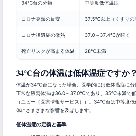
34°C台の分類
中等度低体温症
コロナ発熱の目安
37.5°C以上（
くすりの
コロナ後遺症の微熱
37.0～37.4°Cが続く
死亡リスクが高まる体温
28°C未満
34°C台の体温は低体温症ですか
体温が34°C台になった場合、医学的には低体温症に
正常な腋窩体温は36.0～37.0°Cであり、35°C未満
（ユビー（医療情報サービス））。34°C台は中等度
体にさまざまな影響を及ぼします。
低体温症の定義と基準