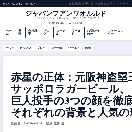
会社概要
お問い合わせ
私たちのストーリー
MON, AUG 10
朝刊
日本語
ジャパンフアンワオルルド
ジャパンフアンワオルルド デイリーブリーフ
更新 10:46
16 本日の記事
ホー
天
会社概
ブロ
ローカ
ワール
お問い合
ニュースレ
ム
気
要
グ
ル
ド
わせ
ター
テック
ビジネス
ブログ
ローカル
ワールド
政治
赤星の正体：元阪神盗塁
サッポロラガービール、
巨人投手の3つの顔を徹
それぞれの背景と人気の
佐藤健 • 2026-06-24 • 監修 佐藤 遥