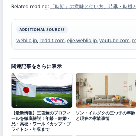
Related reading:
「時期」の意味と使い方、時季・時機
ADDITIONAL SOURCES
weblio.jp
,
reddit.com
,
ejje.weblio.jp
,
youtube.com
,
r
関連記事をさらに表示
【最新情報】三笘薫のプロフィ
ソン・イルグクの三つ子の年齢
ールを徹底解説！年齢・結婚・
と現在の家族事情
兄・高校・ワールドカップ・ブ
ライトン・年収まで