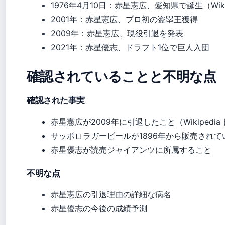
1976年4月10日
：赤星憲広、愛知県で誕生（Wikip
2001年
：赤星憲広、プロ初の盗塁王獲得
2009年
：赤星憲広、現役引退を発表
2021年
：赤星優志、ドラフト1位で巨人入団
確認されていることと不明な点
確認された事実
赤星憲広が2009年に引退したこと（Wikipedia
サッポロラガービールが1896年から販売されていること
赤星優志が読売ジャイアンツに所属すること
不明な点
赤星憲広の引退理由の詳細な病名
赤星優志の今後の成績予測