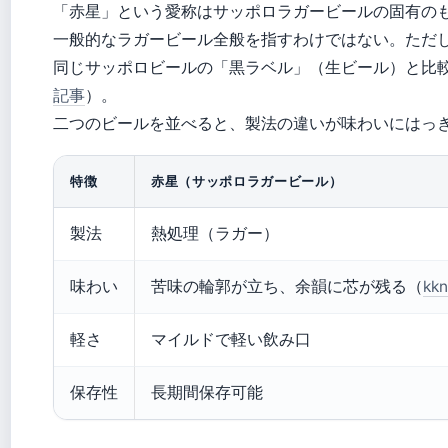
「赤星」という愛称はサッポロラガービールの固有の
一般的なラガービール全般を指すわけではない。ただ
同じサッポロビールの「黒ラベル」（生ビール）と比
記事
）。
二つのビールを並べると、製法の違いが味わいにはっ
特徴
赤星（サッポロラガービール）
製法
熱処理（ラガー）
味わい
苦味の輪郭が立ち、余韻に芯が残る（
kkn
軽さ
マイルドで軽い飲み口
保存性
長期間保存可能