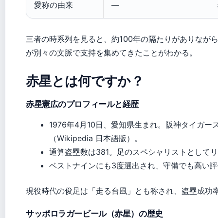
愛称の由来
—
三者の時系列を見ると、約100年の隔たりがありなが
が別々の文脈で支持を集めてきたことがわかる。
赤星とは何ですか？
赤星憲広のプロフィールと経歴
1976年4月10日、愛知県生まれ。阪神タイガー
（Wikipedia 日本語版）。
通算盗塁数は381。足のスペシャリストとして
ベストナインにも3度選出され、守備でも高い
現役時代の俊足は「走る台風」とも称され、盗塁成功
サッポロラガービール（赤星）の歴史