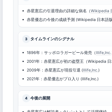
赤星憲広の引退理由の詳細な病名（
Wikipedi
赤星優志の今後の成績予測 (Wikipedia 日本語版
タイムラインのシグナル
3
1896年：サッポロラガービール発売（
lllife,Inc.
2001年：赤星憲広が初の盗塁王（Wikipedia 
2009年：赤星憲広が現役引退 (
lllife,Inc.
)
2021年：赤星優志がプロ入り (lllife,Inc.)
今後の展開
4
赤星憲広は解説者・タレントとして活躍継続