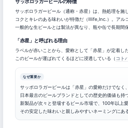
サッポロラガービールの特徴
サッポロラガービール（通称・赤星）は、熱処理を施
コクとキレのある味わいが特徴だ（lllife,Inc.）。ア
一般的な生ビールとは製法が異なり、瓶や缶で長期間
「赤星」と呼ばれる理由
ラベルが赤いことから、愛称として「赤星」が定着し
このビールが運ばれてくるほどに浸透している（
コト
なぜ重要か
サッポロラガービールは「赤星」の愛称だけでなく
日本最古のビールブランドとしての歴史的価値も持
新製品が次々と登場するビール市場で、100年以上
その安定した味わいと親しみやすいネーミングにあ