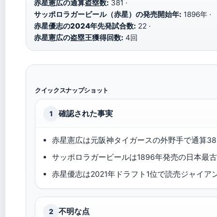
赤星憲広の通算盗塁数:
381 ·
サッポロラガービール（赤星）の発売開始年:
1896年 ·
赤星優志の2024年先発試合数:
22 ·
赤星憲広の盗塁王獲得回数:
4回
クイックスナップショット
確認された事実
1
赤星憲広は元阪神タイガースの外野手で通算38
サッポロラガービールは1896年発売の日本最
赤星優志は2021年ドラフト1位で読売ジャイア
不明な点
2