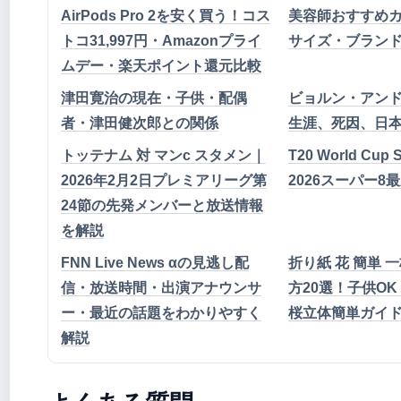
AirPods Pro 2を安く買う！コス
美容師おすすめ
トコ31,997円・Amazonプライ
サイズ・ブラン
ムデー・楽天ポイント還元比較
津田寛治の現在・子供・配偶
ビョルン・アン
者・津田健次郎との関係
生涯、死因、日
トッテナム 対 マンc スタメン｜
T20 World Cup S
2026年2月2日プレミアリーグ第
2026スーパー8
24節の先発メンバーと放送情報
を解説
FNN Live News αの見逃し配
折り紙 花 簡単 
信・放送時間・出演アナウンサ
方20選！子供OK
ー・最近の話題をわかりやすく
桜立体簡単ガイ
解説