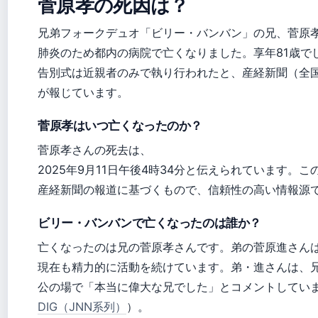
菅原孝の死因は？
兄弟フォークデュオ「ビリー・バンバン」の兄、菅原
肺炎のため都内の病院で亡くなりました。享年81歳で
告別式は近親者のみで執り行われたと、産経新聞（全
が報じています。
菅原孝はいつ亡くなったのか？
菅原孝さんの死去は、
2025年9月11日午後4時34分と伝えられています。こ
産経新聞の報道に基づくもので、信頼性の高い情報源
ビリー・バンバンで亡くなったのは誰か？
亡くなったのは兄の菅原孝さんです。弟の菅原進さん
現在も精力的に活動を続けています。弟・進さんは、
公の場で「本当に偉大な兄でした」とコメントしてい
DIG（JNN系列）
）。