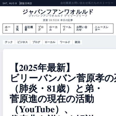
会社概要
お問い合わせ
私たちのストーリー
SAT, AUG 8
昼版
日本語
ジャパンフアンワオルルド
ジャパンフアンワオルルド デイリーブリーフ
更新 16:51
16 本日の記事
ホー
天
会社概
ブロ
ローカ
ワール
お問い合
ニュースレ
ム
気
要
グ
ル
ド
わせ
ター
テック
ビジネス
ブログ
ローカル
ワールド
政治
【2025年最新】
ビリーバンバン菅原孝の
（肺炎・81歳）と弟・
菅原進の現在の活動
（YouTube）、