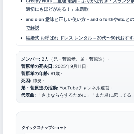
Creepy Nuts 二度寝 歌詞 – ふりがな付き・スラ
適切にもほどがある！」主題歌
and o on 意味と正しい使い方 – and o forthやet
で解説
結婚式 お呼ばれ ドレス レンタル – 20代〜50代お
メンバー:
2人（兄・菅原孝、弟・菅原進） ·
菅原孝の死去日:
2025年9月11日 ·
菅原孝の年齢:
81歳 ·
死因:
肺炎 ·
弟・菅原進の活動:
YouTubeチャンネル運営 ·
代表曲:
「さよならをするために」「また君に恋してる
クイックスナップショット