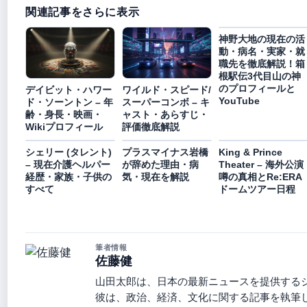
関連記事をさらに表示
神野大地の現在の活
動・病名・実家・就
職先を徹底解説！箱
根駅伝3代目山の神
のプロフィールと
デイビット・ハワー
ワイルド・スピード/
YouTube
ド・ソーントン – 年
スーパーコンボ – キ
齢・身長・映画・
ャスト・あらすじ・
Wikiプロフィール
評価徹底解説
シェリー (タレント)
プラスマイナス岩橋
King & Prince
– 現在介護ヘルパー
が辞めた理由・病
Theater – 海外公演
経歴・家族・子供の
気・現在を解説
噂の真相とRe:ERA
すべて
ドームツアー日程
筆者情報
佐藤健
山田太郎は、日本の最新ニュースを提供する
彼は、政治、経済、文化に関する記事を執筆