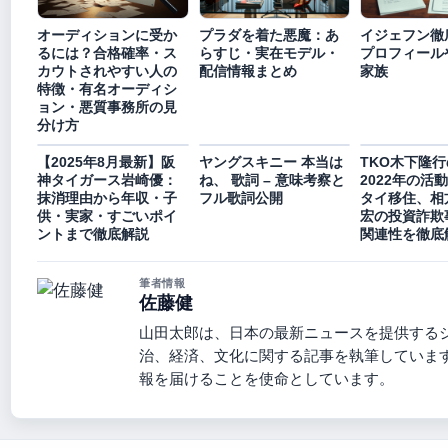
オーディションに受か
プラダを着た悪魔：あ
イジェフン徹
るには？合格確率・ス
らすじ・実在モデル・
プロフィール
カウトされやすい人の
配信情報まとめ
家族
特徴・有名オーディシ
ョン・悪質事務所の見
分け方
【2025年8月最新】阪
ヤングスキニー 本当は
TKO木下隆
神タイガース岩崎優：
ね、 歌詞 – 意味考察と
2022年の活
抹消理由から年収・子
フル歌詞公開
タイ移住、相
供・実家・すごいポイ
宏の投資詐欺
ントまで徹底解説
関連性を徹底
筆者情報
佐藤健
山田太郎は、日本の最新ニュースを提供する
治、経済、文化に関する記事を執筆していま
報を届けることを使命としています。