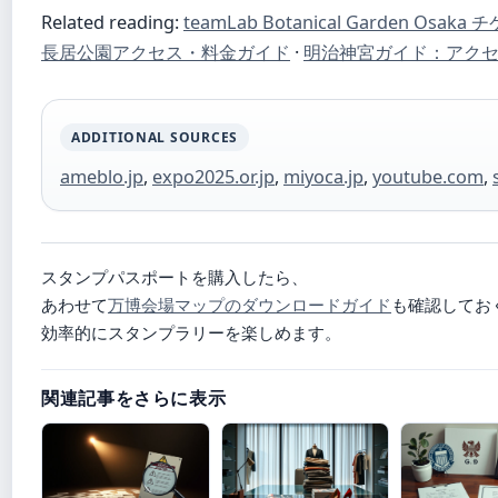
Related reading:
teamLab Botanical Garden Osak
長居公園アクセス・料金ガイド
·
明治神宮ガイド：アク
ADDITIONAL SOURCES
ameblo.jp
,
expo2025.or.jp
,
miyoca.jp
,
youtube.com
,
スタンプパスポートを購入したら、
あわせて
万博会場マップのダウンロードガイド
も確認してお
効率的にスタンプラリーを楽しめます。
関連記事をさらに表示