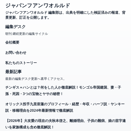
ジャパンフアンワオルルド
ジャパンフアンワオルルド 編集部は、出典を明確にした検証済みの報道、背
景更新、訂正を公開します。
編集デスク
朝刊 継続更新の編集サイクル
会社概要
お問い合わせ
私たちのストーリー
最新記事
最新の編集デスク更新へ素早くアクセス。
チンギス＝ハンとは？何をした人か徹底解説！モンゴル帝国建国、妻・子
孫・死因・3つの宝物とヤサの秘密！
オリックス投手九里亜蓮のプロフィール・経歴・年収・ハーフ説・ヤンキー
説・移籍理由を2024年最新情報で徹底解説
【2026年】大友愛の現在の夫秋本啓之、離婚理由、子供の難病、娘の苗字違
いを家族構成も含め徹底解説！