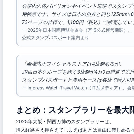
会場内の各パビリオンやイベント広場でスタンプ
用帳票です。サイズは日本の旅券と同じ125mm×8
72ページの仕様で、1,100円（税込）で販売して
— 2025年日本国際博覧会協会（万博公式運営機関）、
公式スタンプパスポート案内より
「会場内オフィシャルストアは4店舗あるが、
JR西日本グループを除く3店舗が4月9日時点で先
スタンプパスポートと専用ケースは各店で購入可
—
Impress Watch Travel Watch（IT系メディア）
、会
まとめ：スタンプラリーを最大
2025年大阪・関西万博のスタンプラリーは、
購入経路さえ押さえてしまえばあとは自由に楽しめる