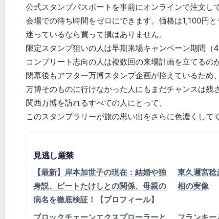
公式スタンプパスポートを事前にオンラインで注文し
会場での待ち時間をゼロにできます。価格は1,100円
迷っているなら買って損はありません。
限定スタンプ狙いの人は早期来場キャンペーン期間（4
コンプリート志向の人は複数回の来場計画を立てるの
閉幕後もアフター万博スタンプ企画が控えているため
万博そのものに行けなかった人にもまだチャンスは残
関西万博を訪れるすべての人にとって、
このスタンプラリーが旅の思い出をさらに色濃くして
見逃し厳禁
【最新】岸本加世子の現在：結婚や独
東久邇宮稔彦
身説、ビートたけしとの関係、母親の
相の実像
病名を徹底検証！【プロフィール】
ブロックチェーンエクスプローラーと
フランキー