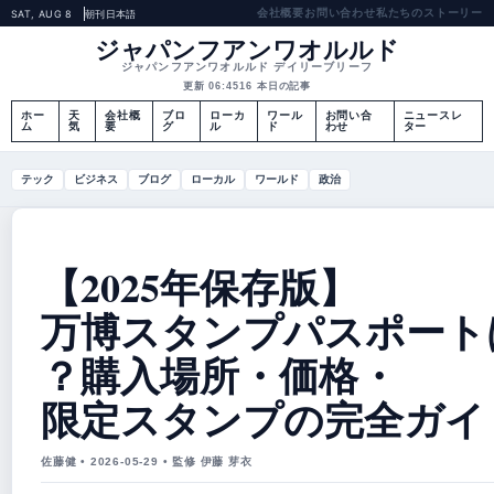
会社概要
お問い合わせ
私たちのストーリー
SAT, AUG 8
朝刊
日本語
ジャパンフアンワオルルド
ジャパンフアンワオルルド デイリーブリーフ
更新 06:45
16 本日の記事
ホー
天
会社概
ブロ
ローカ
ワール
お問い合
ニュースレ
ム
気
要
グ
ル
ド
わせ
ター
テック
ビジネス
ブログ
ローカル
ワールド
政治
【2025年保存版】
万博スタンプパスポート
？購入場所・価格・
限定スタンプの完全ガイ
佐藤健 • 2026-05-29 • 監修 伊藤 芽衣