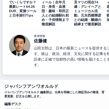
でいくらですか？
ィール！生年月
見マリの現在74
最新レート64.26
日・身長・血液
歳：グレイヘアと
EUR、変換ツール
型・趣味・和田正
ミュージカル活
と日本旅行Tips
人との結婚馴れ初
動、元夫西郷輝彦
散
め・子供情報まで
との結婚・離婚の
徹底解説
経緯まで徹底解説
筆者情報
佐藤健
山田太郎は、日本の最新ニュースを提供する
す。彼は、政治、経済、文化に関する記事を
読者に正確で信頼性の高い情報を届けること
す。
ジャパンフアンワオルルド
ジャパンフアンワオルルド 編集部は、出典を明確にした検証済みの報道、背
景更新、訂正を公開します。
編集デスク