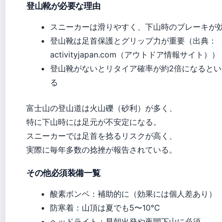
登山靴が必要な理由
スニーカーは滑りやすく、下山時のブレーキが
登山靴は足首保護とグリップ力が重要（出典：
activityjapan.com（アウトドア情報サイト））
登山靴がないとリタイア確率が約2倍になると
る
富士山の登山道は火山礫（砂利）が多く、
特に下山時には足元が不安定になる。
スニーカーでは足首を捻るリスクが高く、
実際に毎年多数の捻挫が報告されている。
その他必須装備一覧
酸素ボンベ：補助的に（効果には個人差あり）
防寒着：山頂は夏でも5〜10℃
ヘッドライト：早朝出発や夜間下山に必須