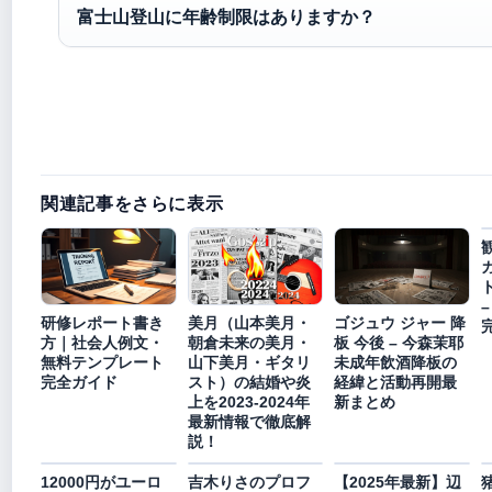
富士山登山に年齢制限はありますか？
関連記事をさらに表示
研修レポート書き
美月（山本美月・
ゴジュウ ジャー 降
方｜社会人例文・
朝倉未来の美月・
板 今後 – 今森茉耶
無料テンプレート
山下美月・ギタリ
未成年飲酒降板の
完全ガイド
スト）の結婚や炎
経緯と活動再開最
上を2023-2024年
新まとめ
最新情報で徹底解
説！
12000円がユーロ
吉木りさのプロフ
【2025年最新】辺