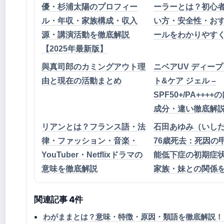
優・杉浦太陽のプロフィー
ーラーとは？初心
ル・年収・家族構成・収入
い方・安全性・お
源・講演活動を徹底解説
ールをわかりやす
【2025年最新版】
與真司郎のカミングアウト理
ニベアUV ディープ
由と現在の活動まとめ
ト&ケア ジェル –
SPF50+/PA+++
成分・違い徹底解
リアンとは？フランス語・法
石田あゆみ（いし
律・ファッション・音楽・
76歳死去：死因の
YouTuber・Netflixドラマの
能低下症の初期症
意味を徹底解説
家族・妹との関係
関連記事 4件
わがままとは？意味・特徴・原因・類語を徹底解説！