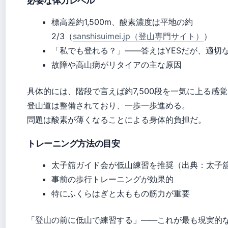
必要な体力レベル
標高差約1,500m、酸素濃度は平地の約
2/3（
sanshisuimei.jp（登山専門サイト）
）
「私でも登れる？」——答えはYESだが、適切
故障や高山病がリタイアの主な原因
具体的には、階段で言えば約7,500段を一気に上る感
登山道は整備されており、一歩一歩進める。
問題は酸素が薄くなることによる身体的負担だ。
トレーニング方法の目安
太子舘ガイド会が低山練習を推奨（出典：太子
事前の歩行トレーニングが効果的
特にふくらはぎと太ももの筋力が重要
「登山の前に低山で練習する」——これが最も現実的