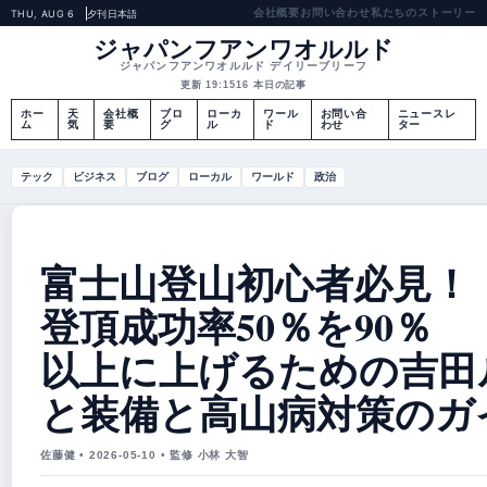
会社概要
お問い合わせ
私たちのストーリー
THU, AUG 6
夕刊
日本語
ジャパンフアンワオルルド
ジャパンフアンワオルルド デイリーブリーフ
更新 19:15
16 本日の記事
ホー
天
会社概
ブロ
ローカ
ワール
お問い合
ニュースレ
ム
気
要
グ
ル
ド
わせ
ター
テック
ビジネス
ブログ
ローカル
ワールド
政治
富士山登山初心者必見！
登頂成功率50％を90％
以上に上げるための吉田
と装備と高山病対策のガ
佐藤健 • 2026-05-10 • 監修 小林 大智