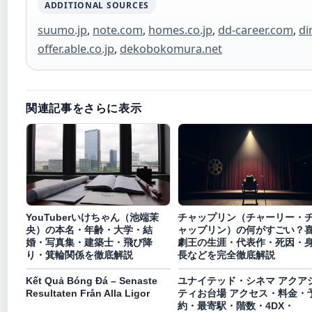
ADDITIONAL SOURCES
suumo.jp
,
note.com
,
homes.co.jp
,
dd-career.com
,
di
offer.able.co.jp
,
dekobokomura.net
関連記事をさらに表示
YouTuberいけちゃん（池端茉
チャップリン（チャーリー・
央）の本名・年齢・大学・結
ャップリン）の何がすごい？
婚・写真集・建築士・飛び降
劇王の生涯・代表作・死因・
り・箕輪関係を徹底解説
長などを完全徹底解説
Kết Quả Bóng Đá – Senaste
ユナイテッド・シネマ アクア
Resultaten Från Alla Ligor
ティお台場 アクセス・料金・
約・最寄駅・階数・4DX・