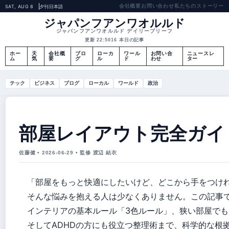
会社概要
お問い合わせ
私たちのストーリー
SAT, AUG 8
夕刊
日本語
ジャパンフアンワオルルド
ジャパンフアンワオルルド デイリーブリーフ
更新 22:50
16 本日の記事
ホー
天
会社概
ブロ
ローカ
ワール
お問い合
ニュースレ
ム
気
要
グ
ル
ド
わせ
ター
テック
ビジネス
ブログ
ローカル
ワールド
政治
部屋レイアウト完全ガイ
佐藤健 • 2026-06-29 • 監修 渡辺 結衣
「部屋をもっと快適にしたいけど、どこから手をつけ
そんな悩みを抱える人は少なくありません。この記事
インテリアの基本ルール「3色ルール」、狭い部屋で
そしてADHDの方にも役立つ整理術まで、科学的な根