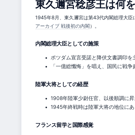
東久邇宮稔彦王は何
1945年8月、東久邇宮は第43代内閣総理大
アーカイブ 戦後初の内閣
）。
内閣総理大臣としての施策
ポツダム宣言受諾と降伏文書調印を
「一億総懺悔」を唱え、国民に戦争責任を
陸軍大将としての経歴
1908年陸軍少尉任官、以後順調に
1945年終戦時は陸軍大将の地位に
フランス留学と国際感覚