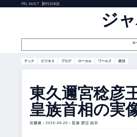
FRI, AUG 7
朝刊
日本語
ジャ
ホ
テック
ビジネス
ブログ
ローカル
ワールド
政治
東久邇宮稔彦王
皇族首相の実
佐藤健 • 2026-06-20 • 監修 渡辺 結衣