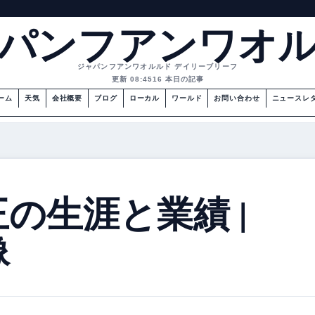
パンフアンワオ
ジャパンフアンワオルルド デイリーブリーフ
更新 08:45
16 本日の記事
ーム
天気
会社概要
ブログ
ローカル
ワールド
お問い合わせ
ニュースレ
の生涯と業績 |
像