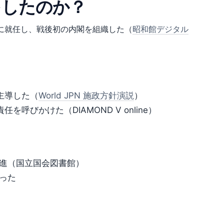
をしたのか？
臣に就任し、戦後初の内閣を組織した（
昭和館デジタル
主導した（
World JPN 施政方針演説
）
呼びかけた（DIAMOND V online）
昇進（国立国会図書館）
あった