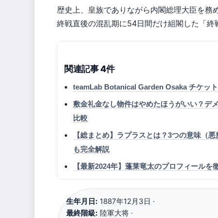
歴史上、皇族でありながら内閣総理大臣を務
終戦直後の混乱期に54日間だけ組閣した「終
関連記事 4件
teamLab Botanical Garden Osak
敷金礼金なし物件はやめたほうがいい？デ
比較
【総まとめ】ラプラスとは？3つの意味（悪魔
も完全解説
【最新2024年】蓬莱竜太のプロフィール
生年月日:
1887年12月3日 ·
最終階級:
陸軍大将 ·