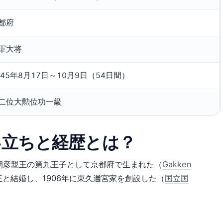
都府
軍大将
945年8月17日～10月9日（54日間）
二位大勲位功一級
い立ちと経歴とは？
宮朝彦親王の第九王子として京都府で生まれた（
Gakken
と結婚し、1906年に東久邇宮家を創設した（
国立国