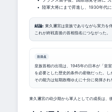
フランス留学後、国際感覚を身につける（D
陸軍大将にまで昇進し、1930年代
結論:
東久邇宮は皇族でありながら実力を
これが終戦直後の首相指名につながった。
注目点
皇族首相の出現は、1945年の日本が「皇
を必要とした歴史的条件の産物だった。し
その能力は短期政権ゆえに十分に発揮され
東久邇宮の幼少期から軍人としての成長は、