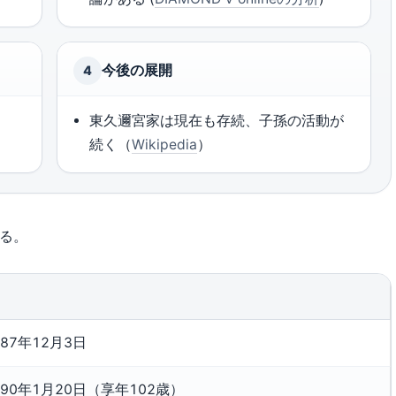
今後の展開
4
任
東久邇宮家は現在も存続、子孫の活動が
続く（
Wikipedia
）
る。
887年12月3日
990年1月20日（享年102歳）