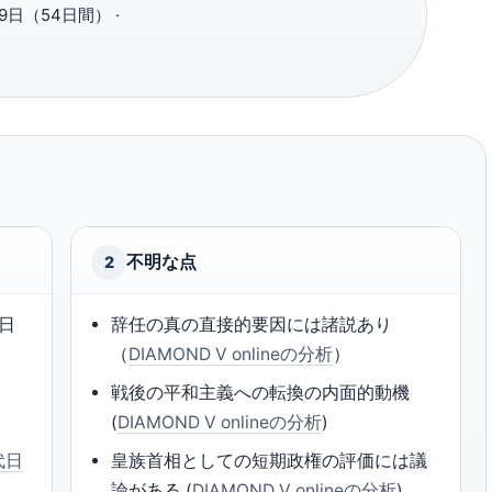
9日（54日間） ·
不明な点
2
0日
辞任の真の直接的要因には諸説あり
（
DIAMOND V onlineの分析
）
戦後の平和主義への転換の内面的動機
(
DIAMOND V onlineの分析
)
代日
皇族首相としての短期政権の評価には議
論がある (
DIAMOND V onlineの分析
)