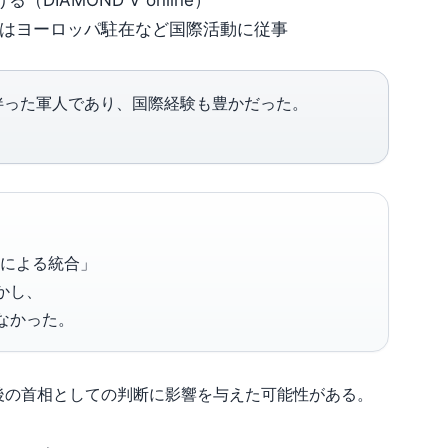
IAMOND V online）
にはヨーロッパ駐在など国際活動に従事
伴った軍人であり、国際経験も豊かだった。
室による統合」
かし、
なかった。
後の首相としての判断に影響を与えた可能性がある。