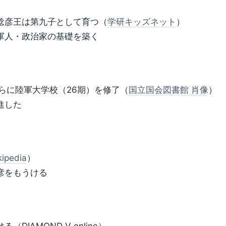
稔彦王は第九子として育つ（
学研キッズネット
）
軍人・政治家の基礎を築く
らに陸軍大学校（26期）を修了（
国立国会図書館 肖像
）
進した
kipedia
）
彦をもうける