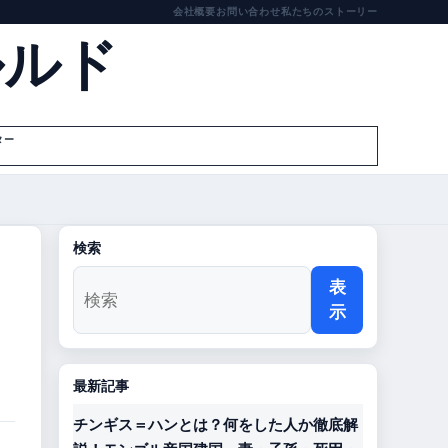
会社概要
お問い合わせ
私たちのストーリー
ルルド
ター
検索
表
示
最新記事
チンギス＝ハンとは？何をした人か徹底解