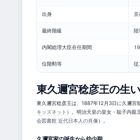
出身
京
最終階級
陸
内閣総理大臣在任期間
1
位階勲等
従
東久邇宮稔彦王の生
東久邇宮稔彦王は、1887年12月3日に久邇
キッズネット
）。明治天皇の皇女・聡子内親王
会図書館 近代日本人の肖像
）。
久邇宮家の誕生から幼少期