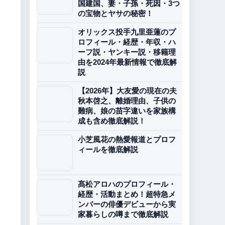
国建国、妻・子孫・死因・3つ
の宝物とヤサの秘密！
オリックス投手九里亜蓮のプ
ロフィール・経歴・年収・ハ
ーフ説・ヤンキー説・移籍理
由を2024年最新情報で徹底解
説
【2026年】大友愛の現在の夫
秋本啓之、離婚理由、子供の
難病、娘の苗字違いを家族構
成も含め徹底解説！
小芝風花の熱愛報道とプロフ
ィールを徹底解説
髙松アロハのプロフィール・
経歴・活動まとめ！超特急メ
ンバーの俳優デビューから実
家暮らしの噂まで徹底解説