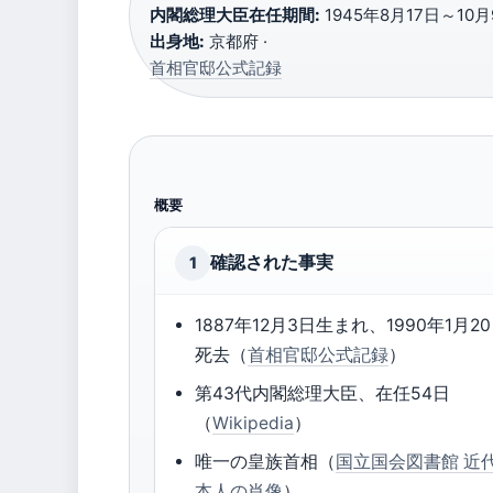
内閣総理大臣在任期間:
1945年8月17日～10月
出身地:
京都府 ·
首相官邸公式記録
概要
確認された事実
1
1887年12月3日生まれ、1990年1月2
死去（
首相官邸公式記録
）
第43代内閣総理大臣、在任54日
（
Wikipedia
）
唯一の皇族首相（
国立国会図書館 近
本人の肖像
）