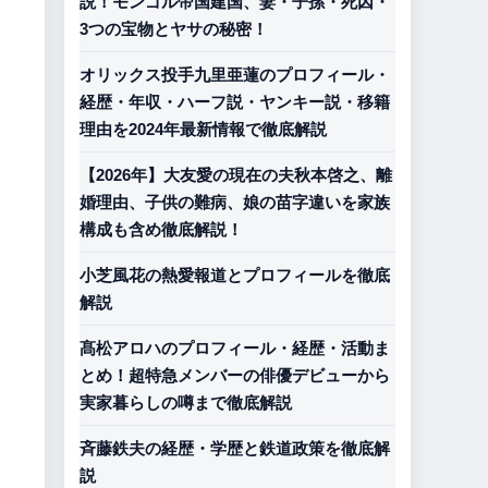
説！モンゴル帝国建国、妻・子孫・死因・
3つの宝物とヤサの秘密！
オリックス投手九里亜蓮のプロフィール・
経歴・年収・ハーフ説・ヤンキー説・移籍
理由を2024年最新情報で徹底解説
【2026年】大友愛の現在の夫秋本啓之、離
婚理由、子供の難病、娘の苗字違いを家族
構成も含め徹底解説！
小芝風花の熱愛報道とプロフィールを徹底
解説
髙松アロハのプロフィール・経歴・活動ま
とめ！超特急メンバーの俳優デビューから
実家暮らしの噂まで徹底解説
斉藤鉄夫の経歴・学歴と鉄道政策を徹底解
説