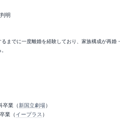
が判明
するまでに一度離婚を経験しており、家族構成が再婚・
る。
科卒業（
新国立劇場
）
に卒業（
イープラス
）