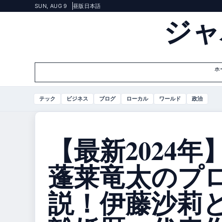
SUN, AUG 9
昼版
日本語
ジャ
ホ
テック
ビジネス
ブログ
ローカル
ワールド
政治
【最新2024年
蓬莱竜太のプ
説！伊藤沙莉