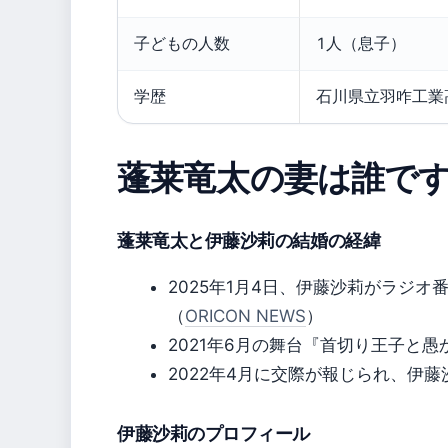
子どもの人数
1人（息子）
学歴
石川県立羽咋工業
蓬莱竜太の妻は誰で
蓬莱竜太と伊藤沙莉の結婚の経緯
2025年1月4日、伊藤沙莉がラジオ番組
（
ORICON NEWS
）
2021年6月の舞台『首切り王子と
2022年4月に交際が報じられ、伊
伊藤沙莉のプロフィール