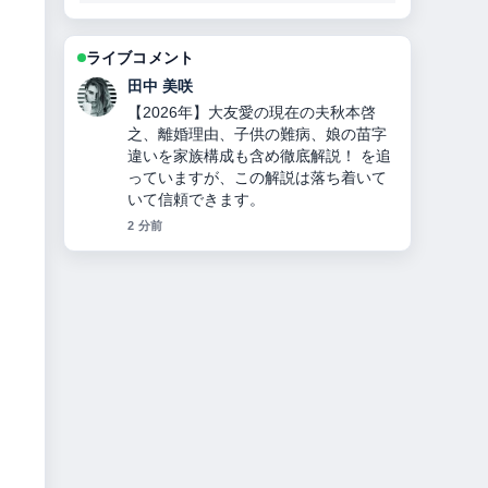
ライブコメント
中村 悠斗
チンギス＝ハンとは？何をした人か徹
底解説！モンゴル帝国建国、妻・子
孫・死因・3つの宝物とヤサの秘密！
の背景説明が助かります。ライブ更新
を続けてください。
4 分前