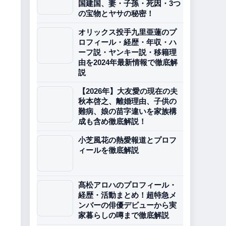
国建国、妻・子孫・死因・3つ
の宝物とヤサの秘密！
オリックス投手九里亜蓮のプ
ロフィール・経歴・年収・ハ
ーフ説・ヤンキー説・移籍理
由を2024年最新情報で徹底解
説
【2026年】大友愛の現在の夫
秋本啓之、離婚理由、子供の
難病、娘の苗字違いを家族構
成も含め徹底解説！
小芝風花の熱愛報道とプロフ
ィールを徹底解説
髙松アロハのプロフィール・
経歴・活動まとめ！超特急メ
ンバーの俳優デビューから実
家暮らしの噂まで徹底解説