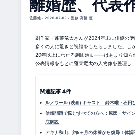
離婚歴、代表
佐藤健 • 2026-07-02 • 監修 高橋 蓮
劇作家・蓬莱竜太さんが2024年末に俳優の
多くの人に驚きと祝福をもたらしました。し
20年以上にわたる劇団活動――はあまり知ら
公表情報をもとに蓬莱竜太の人物像を整理し
関連記事 4件
ルノワール (映画) キャスト – 鈴木唯・
信頼問題で悩むすべての方へ：原因・サイ
底解説
アキナ秋山、約5ヶ月の休養から復帰！体調