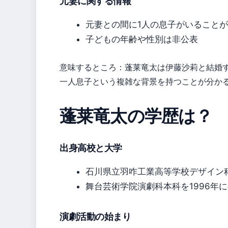
元妻に関する情報
元妻との間に1人の息子がいること
子どもの年齢や性別は非公表
意味するところ：蓬莱竜太は伊藤沙莉と結婚
一人息子という複雑な背景を持つことが分か
蓬莱竜太の学歴は？
出身高校と大学
石川県立羽咋工業高等学校デザイン
舞台芸術学院演劇科本科を1996年
演劇活動の始まり