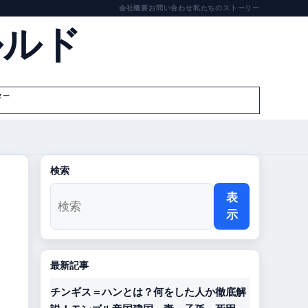
会社概要
お問い合わせ
私たちのストーリー
ルルド
ター
検索
表
示
最新記事
チンギス＝ハンとは？何をした人か徹底解