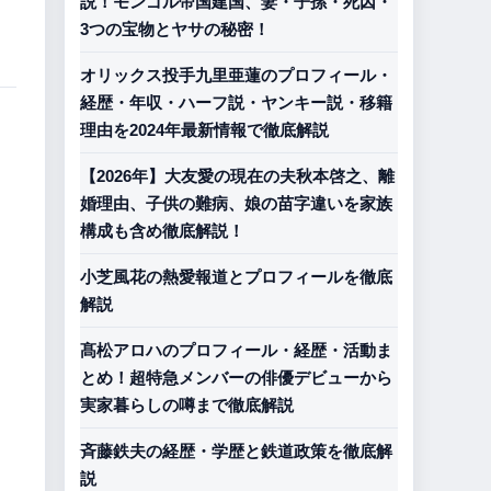
説！モンゴル帝国建国、妻・子孫・死因・
3つの宝物とヤサの秘密！
オリックス投手九里亜蓮のプロフィール・
経歴・年収・ハーフ説・ヤンキー説・移籍
理由を2024年最新情報で徹底解説
【2026年】大友愛の現在の夫秋本啓之、離
婚理由、子供の難病、娘の苗字違いを家族
構成も含め徹底解説！
小芝風花の熱愛報道とプロフィールを徹底
解説
髙松アロハのプロフィール・経歴・活動ま
とめ！超特急メンバーの俳優デビューから
実家暮らしの噂まで徹底解説
斉藤鉄夫の経歴・学歴と鉄道政策を徹底解
説