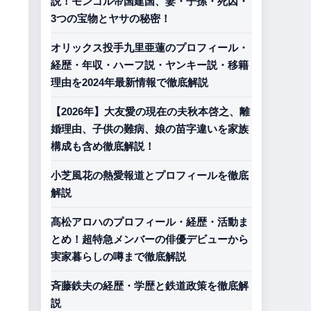
説！モンゴル帝国建国、妻・子孫・死因・
3つの宝物とヤサの秘密！
オリックス投手九里亜蓮のプロフィール・
経歴・年収・ハーフ説・ヤンキー説・移籍
理由を2024年最新情報で徹底解説
【2026年】大友愛の現在の夫秋本啓之、離
婚理由、子供の難病、娘の苗字違いを家族
構成も含め徹底解説！
小芝風花の熱愛報道とプロフィールを徹底
解説
髙松アロハのプロフィール・経歴・活動ま
とめ！超特急メンバーの俳優デビューから
実家暮らしの噂まで徹底解説
斉藤鉄夫の経歴・学歴と鉄道政策を徹底解
説