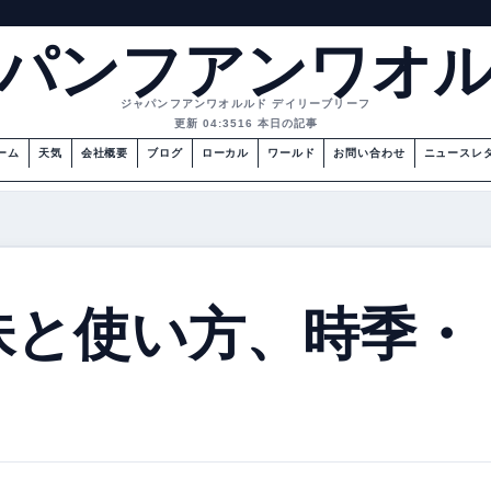
パンフアンワオ
ジャパンフアンワオルルド デイリーブリーフ
更新 04:35
16 本日の記事
ーム
天気
会社概要
ブログ
ローカル
ワールド
お問い合わせ
ニュースレ
味と使い方、時季・