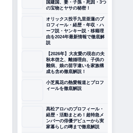
国建国、妻・子孫・死因・3つ
の宝物とヤサの秘密！
オリックス投手九里亜蓮のプ
ロフィール・経歴・年収・ハ
ーフ説・ヤンキー説・移籍理
由を2024年最新情報で徹底解
説
【2026年】大友愛の現在の夫
秋本啓之、離婚理由、子供の
難病、娘の苗字違いを家族構
成も含め徹底解説！
小芝風花の熱愛報道とプロフ
ィールを徹底解説
髙松アロハのプロフィール・
経歴・活動まとめ！超特急メ
ンバーの俳優デビューから実
家暮らしの噂まで徹底解説