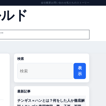
会社概要
お問い合わせ
私たちのストーリー
ルルド
ター
検索
表
示
最新記事
チンギス＝ハンとは？何をした人か徹底解