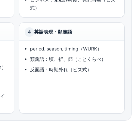
式）
英語表現・類義語
4
ら
period, season, timing（WURK）
類義語：頃、折、節（ことくらべ）
m）
反面語：時期外れ（ビズ式）
マイ