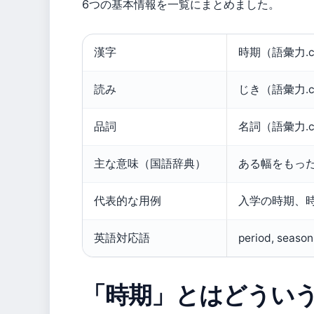
6つの基本情報を一覧にまとめました。
漢字
時期（語彙力.c
読み
じき（語彙力.c
品詞
名詞（語彙力.c
主な意味（国語辞典）
ある幅をもっ
代表的な用例
入学の時期、
英語対応語
period, seas
「時期」とはどうい