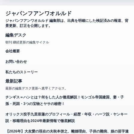
ジャパンフアンワオルルド
ジャパンフアンワオルルド 編集部は、出典を明確にした検証済みの報道、背
景更新、訂正を公開します。
編集デスク
朝刊 継続更新の編集サイクル
会社概要
お問い合わせ
私たちのストーリー
最新記事
最新の編集デスク更新へ素早くアクセス。
チンギス＝ハンとは？何をした人か徹底解説！モンゴル帝国建国、妻・子
孫・死因・3つの宝物とヤサの秘密！
オリックス投手九里亜蓮のプロフィール・経歴・年収・ハーフ説・ヤンキー
説・移籍理由を2024年最新情報で徹底解説
【2026年】大友愛の現在の夫秋本啓之、離婚理由、子供の難病、娘の苗字違