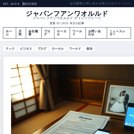
会社概要
お問い合わせ
私たちのストーリー
SAT, AUG 8
朝刊
日本語
ジャパンフアンワオルルド
ジャパンフアンワオルルド デイリーブリーフ
更新 02:18
16 本日の記事
ホー
天
会社概
ブロ
ローカ
ワール
お問い合
ニュースレ
ム
気
要
グ
ル
ド
わせ
ター
テック
ビジネス
ブログ
ローカル
ワールド
政治