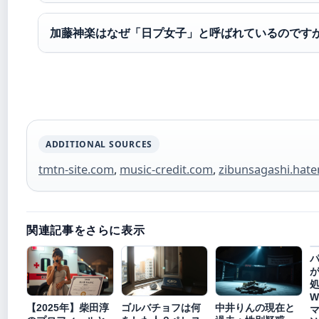
加藤神楽はなぜ「日プ女子」と呼ばれているのです
ADDITIONAL SOURCES
tmtn-site.com
,
music-credit.com
,
zibunsagashi.hat
関連記事をさらに表示
パ
W
【2025年】柴田淳
ゴルバチョフは何
中井りんの現在と