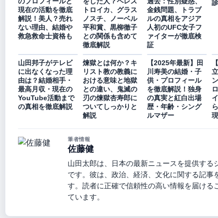
のプロフィールと
をした人？ペレス
過去：性別疑惑、
診
現在の活動を徹底
トロイカ、グラス
金銭問題、トラブ
解説！美人？売れ
ノスチ、ノーベル
ルの真相をアジア
ない理由、結婚や
平和賞、黒柳徹子
人初のUFC女子フ
救急救命士資格も
との関係も含めて
ァイターが徹底検
徹底解説
証
山田邦子がテレビ
煉獄とは何か？キ
【2025年最新】田
【
に出なくなった理
リスト教の教義に
川寿美の結婚・子
立
由は？結婚相手・
おける意味と地獄
供・プロフィール
ン
最高月収・現在の
との違い、鬼滅の
を徹底解説！独身
YouTube活動まで
刃の煉獄杏寿郎に
の真実と紅白出場
の真相を徹底解説
ついてしっかりと
歴・年齢・シング
解説
ルマザー
筆者情報
佐藤健
山田太郎は、日本の最新ニュースを提供する
です。彼は、政治、経済、文化に関する記事
す。読者に正確で信頼性の高い情報を届ける
ています。