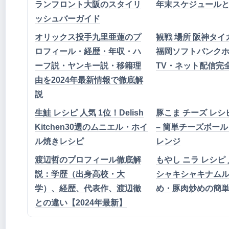
ランフロント大阪のスタイリ
年末スケジュール
ッシュバーガイド
オリックス投手九里亜蓮のプ
観戦 場所 阪神タイ
ロフィール・経歴・年収・ハ
福岡ソフトバンクホ
ーフ説・ヤンキー説・移籍理
TV・ネット配信完
由を2024年最新情報で徹底解
説
生鮭 レシピ 人気 1位！Delish
豚こま チーズ レシピ
Kitchen30選のムニエル・ホイ
– 簡単チーズボー
ル焼きレシピ
レンジ
渡辺哲のプロフィール徹底解
もやし ニラ レシピ
説：学歴（出身高校・大
シャキシャキナム
学）、経歴、代表作、渡辺徹
め・豚肉炒めの簡
との違い【2024年最新】