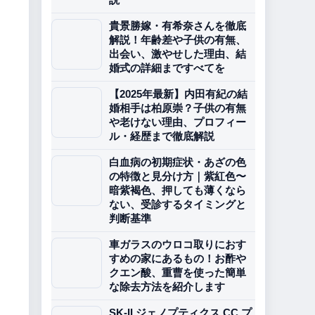
貴景勝嫁・有希奈さんを徹底
解説！年齢差や子供の有無、
出会い、激やせした理由、結
婚式の詳細まですべてを
【2025年最新】内田有紀の結
婚相手は柏原崇？子供の有無
や老けない理由、プロフィー
ル・経歴まで徹底解説
白血病の初期症状・あざの色
の特徴と見分け方｜紫紅色〜
暗紫褐色、押しても薄くなら
ない、受診するタイミングと
判断基準
車ガラスのウロコ取りにおす
すめの家にあるもの！お酢や
クエン酸、重曹を使った簡単
な除去方法を紹介します
SK-II ジェノプティクス CC プ