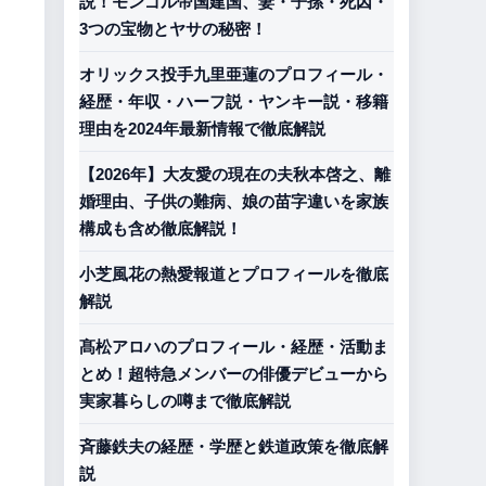
説！モンゴル帝国建国、妻・子孫・死因・
3つの宝物とヤサの秘密！
オリックス投手九里亜蓮のプロフィール・
経歴・年収・ハーフ説・ヤンキー説・移籍
理由を2024年最新情報で徹底解説
【2026年】大友愛の現在の夫秋本啓之、離
婚理由、子供の難病、娘の苗字違いを家族
構成も含め徹底解説！
小芝風花の熱愛報道とプロフィールを徹底
解説
髙松アロハのプロフィール・経歴・活動ま
とめ！超特急メンバーの俳優デビューから
実家暮らしの噂まで徹底解説
斉藤鉄夫の経歴・学歴と鉄道政策を徹底解
説