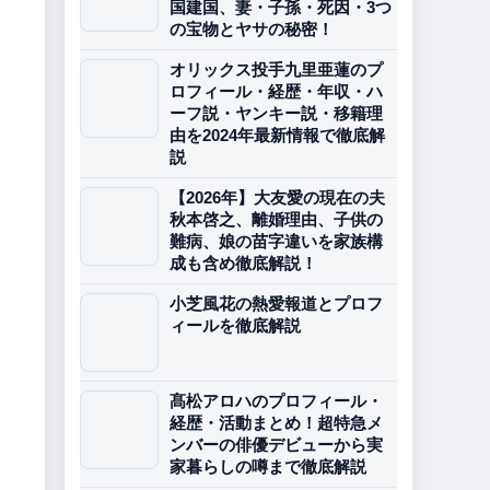
国建国、妻・子孫・死因・3つ
の宝物とヤサの秘密！
オリックス投手九里亜蓮のプ
ロフィール・経歴・年収・ハ
ーフ説・ヤンキー説・移籍理
由を2024年最新情報で徹底解
説
【2026年】大友愛の現在の夫
秋本啓之、離婚理由、子供の
難病、娘の苗字違いを家族構
成も含め徹底解説！
小芝風花の熱愛報道とプロフ
ィールを徹底解説
髙松アロハのプロフィール・
経歴・活動まとめ！超特急メ
ンバーの俳優デビューから実
家暮らしの噂まで徹底解説