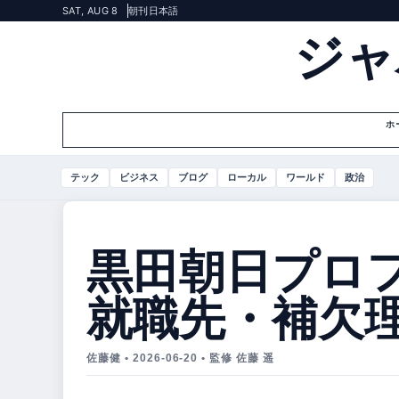
SAT, AUG 8
朝刊
日本語
ジャ
ホ
テック
ビジネス
ブログ
ローカル
ワールド
政治
黒田朝日プロ
就職先・補欠
佐藤健 • 2026-06-20 • 監修 佐藤 遥