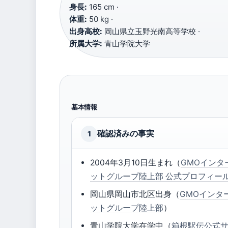
身長:
165 cm ·
体重:
50 kg ·
出身高校:
岡山県立玉野光南高等学校 ·
所属大学:
青山学院大学
基本情報
確認済みの事実
1
2004年3月10日生まれ（
GMOインタ
ットグループ陸上部 公式プロフィー
岡山県岡山市北区出身（
GMOインタ
ットグループ陸上部
）
青山学院大学在学中（
箱根駅伝公式