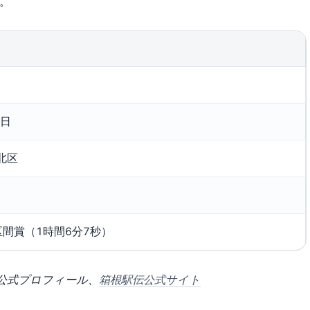
。
0日
北区
区間賞（1時間6分7秒）
 公式プロフィール、
箱根駅伝公式サイト