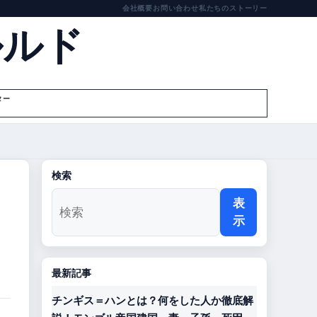
会社概要
お問い合わせ
私たちのストーリー
ルルド
ター
検索
表
示
最新記事
チンギス＝ハンとは？何をした人か徹底解