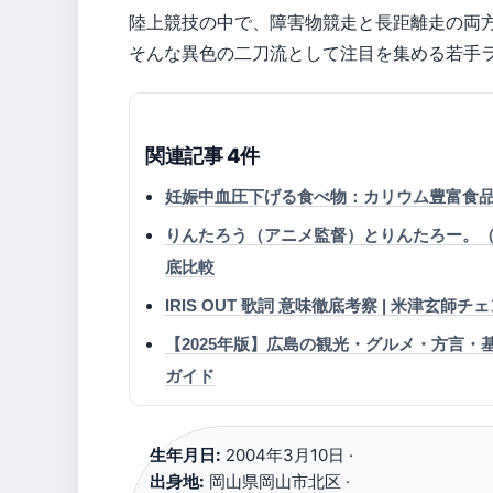
陸上競技の中で、障害物競走と長距離走の両
そんな異色の二刀流として注目を集める若手
関連記事 4件
妊娠中血圧下げる食べ物：カリウム豊富食
りんたろう（アニメ監督）とりんたろー。（
底比較
IRIS OUT 歌詞 意味徹底考察 | 米津玄
【2025年版】広島の観光・グルメ・方言
ガイド
生年月日:
2004年3月10日 ·
出身地:
岡山県岡山市北区 ·