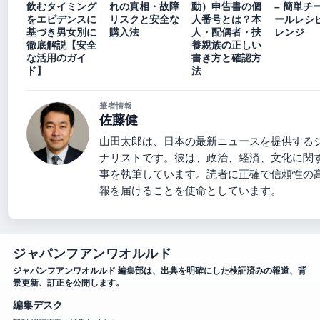
飲むタイミング
れの真相・故障
動）申告書の個
– 簡単チ
をエビデンスに
リスクと安全な
人番号とは？本
ールレシ
基づき男女別に
購入法
人・配偶者・扶
レンジ
徹底解説【安全
養親族の正しい
な活用のガイ
書き方と確認方
ド】
法
筆者情報
佐藤健
山田太郎は、日本の最新ニュースを提供する
ナリストです。彼は、政治、経済、文化に関
事を執筆しています。読者に正確で信頼性の
報を届けることを使命としています。
ジャパンフアンワオルルド
ジャパンフアンワオルルド 編集部は、出典を明確にした検証済みの報道、背
景更新、訂正を公開します。
編集デスク