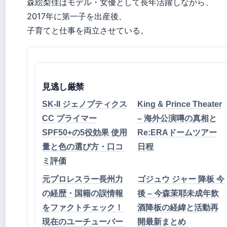
森絵梨佳はモデル・女優として長年活躍しながら、
2017年に第一子を出産後、
子育てと仕事を両立させている。
見逃し厳禁
SK-II ジェノプティクス
King & Prince Theater
CC プライマー
– 海外公演噂の真相と
SPF50+の5役効果 使用
Re:ERAドームツアー
量と色の選び方・口コ
日程
ミ評価
元プロレスラー長州力
ゴジュウ ジャー 降板 今
の経歴・国籍の誤情報
後 – 今森茉耶未成年飲
をファクトチェック！
酒降板の経緯と活動再
現在のユーチューバー
開最新まとめ