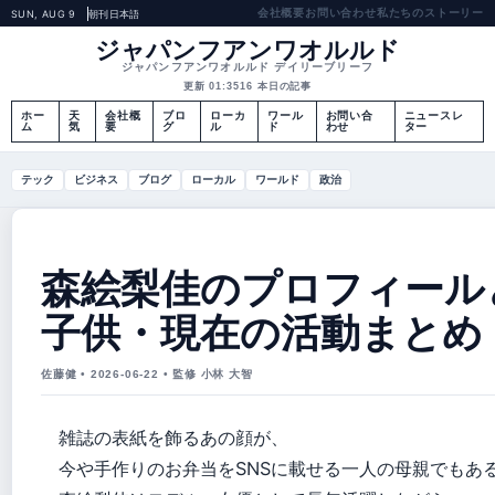
会社概要
お問い合わせ
私たちのストーリー
SUN, AUG 9
朝刊
日本語
ジャパンフアンワオルルド
ジャパンフアンワオルルド デイリーブリーフ
更新 01:35
16 本日の記事
ホー
天
会社概
ブロ
ローカ
ワール
お問い合
ニュースレ
ム
気
要
グ
ル
ド
わせ
ター
テック
ビジネス
ブログ
ローカル
ワールド
政治
森絵梨佳のプロフィール
子供・現在の活動まとめ
佐藤健 • 2026-06-22 • 監修 小林 大智
雑誌の表紙を飾るあの顔が、
今や手作りのお弁当をSNSに載せる一人の母親でもあ