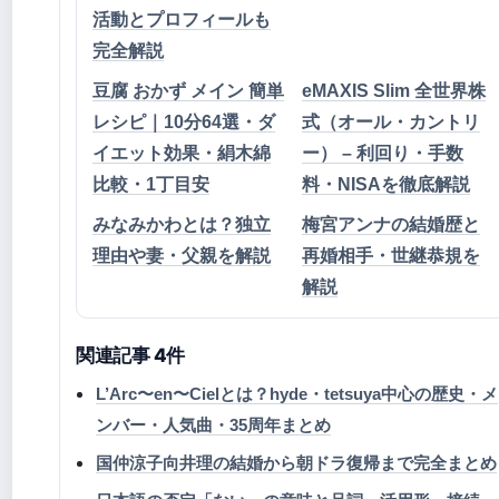
活動とプロフィールも
完全解説
豆腐 おかず メイン 簡単
eMAXIS Slim 全世界株
レシピ｜10分64選・ダ
式（オール・カントリ
イエット効果・絹木綿
ー） – 利回り・手数
比較・1丁目安
料・NISAを徹底解説
みなみかわとは？独立
梅宮アンナの結婚歴と
理由や妻・父親を解説
再婚相手・世継恭規を
解説
関連記事 4件
L’Arc〜en〜Cielとは？hyde・tetsuya中心の歴史・メ
ンバー・人気曲・35周年まとめ
国仲涼子向井理の結婚から朝ドラ復帰まで完全まとめ