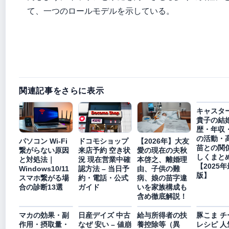
て、一つのロールモデルを示している。
関連記事をさらに表示
キャスタ
貴子の結
歴・年収
の活動・
パソコン Wi-Fi
ドコモショップ
【2026年】大友
苗との関
繋がらない原因
来店予約 空き状
愛の現在の夫秋
しくまと
と対処法｜
況 現在営業中確
本啓之、離婚理
【2025
Windows10/11
認方法 – 当日予
由、子供の難
版】
スマホ繋がる場
約・電話・公式
病、娘の苗字違
合の診断13選
ガイド
いを家族構成も
含め徹底解説！
マカの効果・副
日産デイズ 中古
給与所得者の扶
豚こま チ
作用・摂取量・
なぜ 安い – 値崩
養控除等（異
レシピ 人気