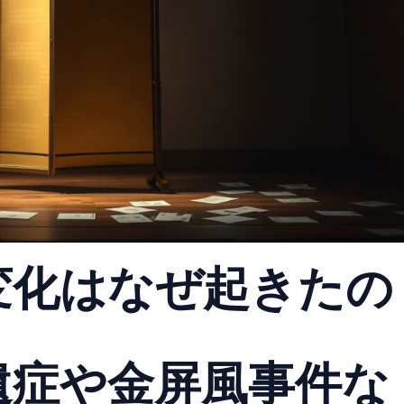
変化はなぜ起きたの
遺症や金屏風事件な