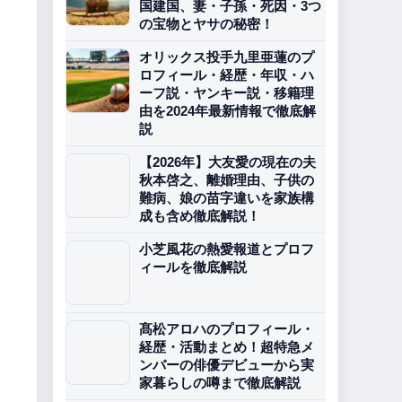
国建国、妻・子孫・死因・3つ
の宝物とヤサの秘密！
オリックス投手九里亜蓮のプ
ロフィール・経歴・年収・ハ
ーフ説・ヤンキー説・移籍理
由を2024年最新情報で徹底解
説
【2026年】大友愛の現在の夫
秋本啓之、離婚理由、子供の
難病、娘の苗字違いを家族構
成も含め徹底解説！
小芝風花の熱愛報道とプロフ
ィールを徹底解説
髙松アロハのプロフィール・
経歴・活動まとめ！超特急メ
ンバーの俳優デビューから実
家暮らしの噂まで徹底解説