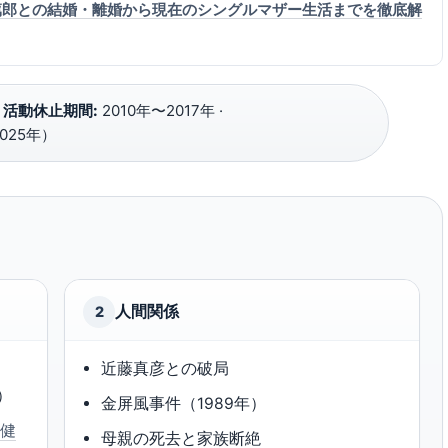
部篤郎との結婚・離婚から現在のシングルマザー生活までを徹底解
·
活動休止期間:
2010年〜2017年 ·
025年）
人間関係
2
近藤真彦との破局
）
金屏風事件（1989年）
（健
母親の死去と家族断絶