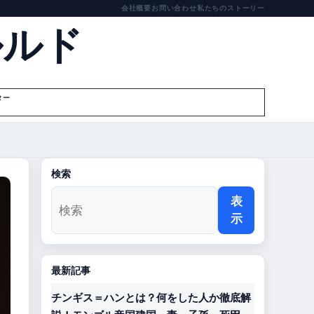
会社概要
お問い合わせ
私たちのストーリー
ルルド
ター
検索
表
示
最新記事
チンギス＝ハンとは？何をした人か徹底解