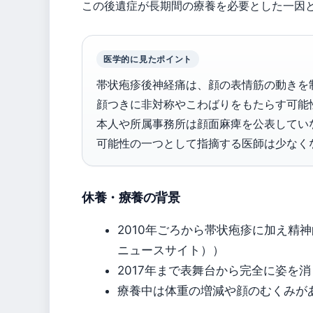
この後遺症が長期間の療養を必要とした一因
医学的に見たポイント
帯状疱疹後神経痛は、顔の表情筋の動きを
顔つきに非対称やこわばりをもたらす可能
本人や所属事務所は顔面麻痺を公表してい
可能性の一つとして指摘する医師は少なく
休養・療養の背景
2010年ごろから帯状疱疹に加え精神
ニュースサイト））
2017年まで表舞台から完全に姿を消
療養中は体重の増減や顔のむくみがあ