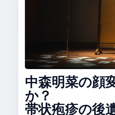
中森明菜の顔
か？
帯状疱疹の後