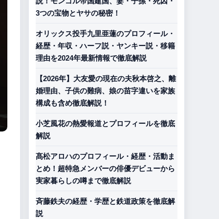
説！モンゴル帝国建国、妻・子孫・死因・
3つの宝物とヤサの秘密！
オリックス投手九里亜蓮のプロフィール・
経歴・年収・ハーフ説・ヤンキー説・移籍
理由を2024年最新情報で徹底解説
【2026年】大友愛の現在の夫秋本啓之、離
婚理由、子供の難病、娘の苗字違いを家族
構成も含め徹底解説！
小芝風花の熱愛報道とプロフィールを徹底
解説
髙松アロハのプロフィール・経歴・活動ま
とめ！超特急メンバーの俳優デビューから
実家暮らしの噂まで徹底解説
斉藤鉄夫の経歴・学歴と鉄道政策を徹底解
説