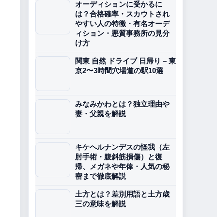
オーディションに受かるに
は？合格確率・スカウトされ
やすい人の特徴・有名オーデ
ィション・悪質事務所の見分
け方
関東 自然 ドライブ 日帰り – 東
京2〜3時間穴場道の駅10選
みなみかわとは？独立理由や
妻・父親を解説
キケヘルナンデスの怪我（左
肘手術・腹斜筋損傷）と復
帰、メガネや年俸・人気の秘
密まで徹底解説
土方とは？差別用語と土方歳
三の意味を解説