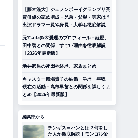
【藤本洸大】ジュノンボーイグランプリ受
賞俳優の家族構成・兄弟・父親・実家は？
出演ドラマ一覧や身長・大学も徹底解説！
元℃-ute鈴木愛理のプロフィール・経歴、
田中碧との関係、すごい理由を徹底解説！
【2026年最新版】
地井武男の死因や経歴、家族まとめ
キャスター膳場貴子の結婚・学歴・年収・
現在の活動・高市早苗との関係を詳しくま
とめ【2025年最新版】
編集部から
チンギス＝ハンとは？何をし
た人か徹底解説！モンゴル帝