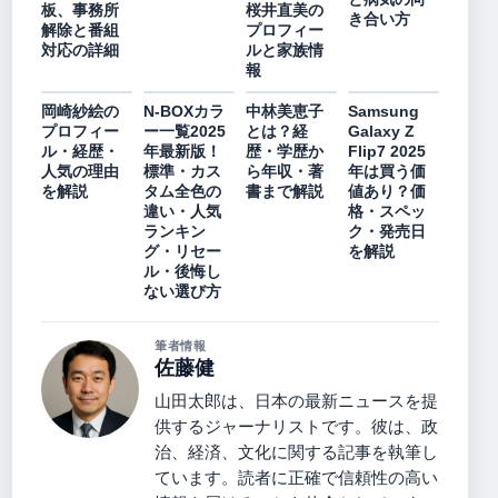
板、事務所
桜井直美の
き合い方
解除と番組
プロフィー
対応の詳細
ルと家族情
報
岡崎紗絵の
N-BOXカラ
中林美恵子
Samsung
プロフィー
ー一覧2025
とは？経
Galaxy Z
ル・経歴・
年最新版！
歴・学歴か
Flip7 2025
人気の理由
標準・カス
ら年収・著
年は買う価
を解説
タム全色の
書まで解説
値あり？価
違い・人気
格・スペッ
ランキン
ク・発売日
グ・リセー
を解説
ル・後悔し
ない選び方
筆者情報
佐藤健
山田太郎は、日本の最新ニュースを提
供するジャーナリストです。彼は、政
治、経済、文化に関する記事を執筆し
ています。読者に正確で信頼性の高い