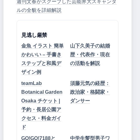
週刊文春がスクープした芸能界大スキャンダ
ルの全貌を詳細解説
見逃し厳禁
金魚 イラスト 簡単
山下久美子の結婚
かわいい – 手書き
歴・代表作・現在
ステップと和風デ
の活動を解説
ザイン例
teamLab
須藤元気の経歴：
Botanical Garden
政治家・格闘家・
Osaka チケット |
ダンサー
予約・長居公園ア
クセス・料金ガイ
ド
GO!GO!7188と
中学生髪型男子ワ