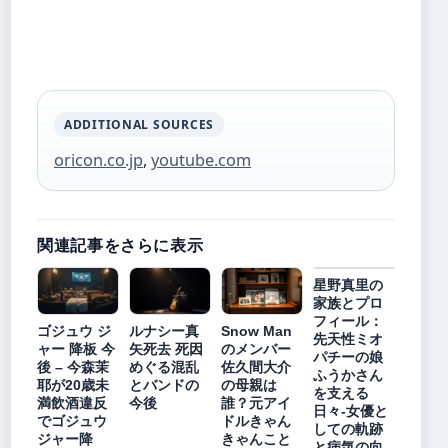
ADDITIONAL SOURCES
oricon.co.jp
,
youtube.com
関連記事をさらに表示
星野真里の
家族とプロ
フィール：
ゴジュウ ジ
ルナシー真
Snow Man
先天性ミオ
ャー 降板 今
矢死去 死因
のメンバー
パチーの娘
後 – 今森茉
めぐる混乱
佐久間大介
ふうかさん
耶が20歳未
とバンドの
の母親は
を支える
満飲酒違反
今後
誰？元アイ
日々-女優と
でゴジュウ
ドルきゃん
しての軌跡
ジャー降
きゃんこと
と病気の向