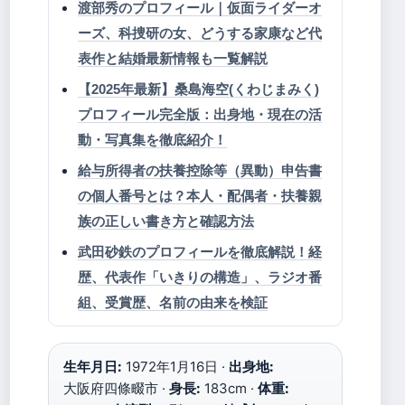
渡部秀のプロフィール｜仮面ライダーオ
ーズ、科捜研の女、どうする家康など代
表作と結婚最新情報も一覧解説
【2025年最新】桑島海空(くわじまみく)
プロフィール完全版：出身地・現在の活
動・写真集を徹底紹介！
給与所得者の扶養控除等（異動）申告書
の個人番号とは？本人・配偶者・扶養親
族の正しい書き方と確認方法
武田砂鉄のプロフィールを徹底解説！経
歴、代表作「いきりの構造」、ラジオ番
組、受賞歴、名前の由来を検証
生年月日:
1972年1月16日 ·
出身地:
大阪府四條畷市 ·
身長:
183cm ·
体重: