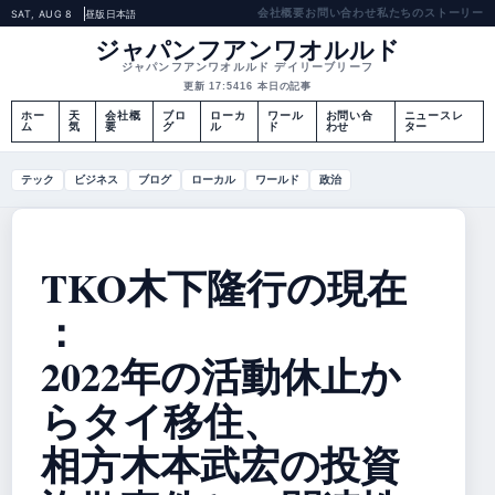
会社概要
お問い合わせ
私たちのストーリー
SAT, AUG 8
昼版
日本語
ジャパンフアンワオルルド
ジャパンフアンワオルルド デイリーブリーフ
更新 17:54
16 本日の記事
ホー
天
会社概
ブロ
ローカ
ワール
お問い合
ニュースレ
ム
気
要
グ
ル
ド
わせ
ター
テック
ビジネス
ブログ
ローカル
ワールド
政治
TKO木下隆行の現在
：
2022年の活動休止か
らタイ移住、
相方木本武宏の投資