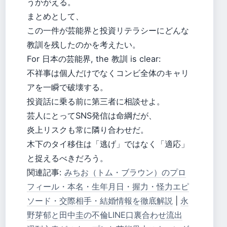
うかがえる。
まとめとして、
この一件が芸能界と投資リテラシーにどんな
教訓を残したのかを考えたい。
For 日本の芸能界, the 教訓 is clear:
不祥事は個人だけでなくコンビ全体のキャリ
アを一瞬で破壊する。
投資話に乗る前に第三者に相談せよ。
芸人にとってSNS発信は命綱だが、
炎上リスクも常に隣り合わせだ。
木下のタイ移住は「逃げ」ではなく「適応」
と捉えるべきだろう。
関連記事:
みちお（トム・ブラウン）のプロ
フィール・本名・生年月日・握力・怪力エピ
ソード・交際相手・結婚情報を徹底解説
|
永
野芽郁と田中圭の不倫LINE口裏合わせ流出