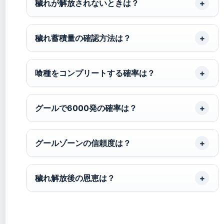
穢れが解放されないときは？
穢れ蓄積量の確認方法は？
喰種をコンプリートする確率は？
グールで6000発の確率は？
グールゾーンの信頼度は？
穢れ解放後の恩恵は？