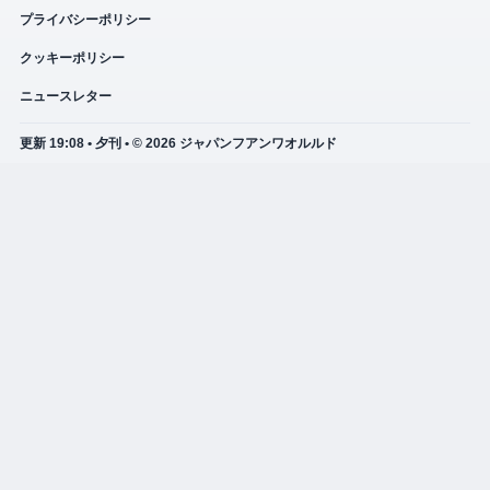
プライバシーポリシー
クッキーポリシー
ニュースレター
更新 19:08 • 夕刊 • © 2026 ジャパンフアンワオルルド