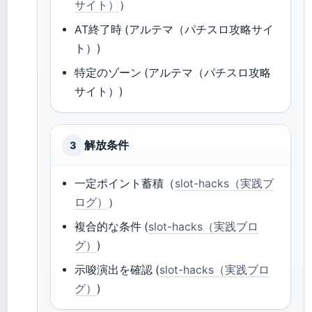
サイト）
）
AT終了時 (アルテマ（パチスロ攻略サイ
ト）)
特定のゾーン (アルテマ（パチスロ攻略
サイト）)
解放条件
3
一定ポイント蓄積（
slot-hacks（実践ブ
ログ）
）
複合的な条件 (
slot-hacks（実践ブロ
グ）
)
示唆演出を確認 (
slot-hacks（実践ブロ
グ）
)