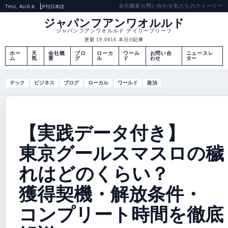
会社概要
お問い合わせ
私たちのストーリー
THU, AUG 6
夕刊
日本語
ジャパンフアンワオルルド
ジャパンフアンワオルルド デイリーブリーフ
更新 19:08
16 本日の記事
ホー
天
会社概
ブロ
ローカ
ワール
お問い合
ニュースレ
ム
気
要
グ
ル
ド
わせ
ター
テック
ビジネス
ブログ
ローカル
ワールド
政治
【実践データ付き】
東京グールスマスロの穢
れはどのくらい？
獲得契機・解放条件・
コンプリート時間を徹底