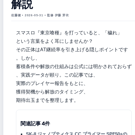
解説
佐藤健 • 2026-05-31 • 監修 伊藤 芽衣
スマスロ『東京喰種』を打っていると、「穢れ」
という言葉をよく耳にしませんか？
その正体はAT継続率を引き上げる隠しポイントです
。しかし、
蓄積条件や解放の仕組みは公式には明かされておらず
、実践データが頼り。この記事では、
実際のプレイヤー報告をもとに、
獲得契機から解放のタイミング、
期待出玉までを整理します。
関連記事 4件
SK-II ジェノプティクス CC プライマー SPF50+の