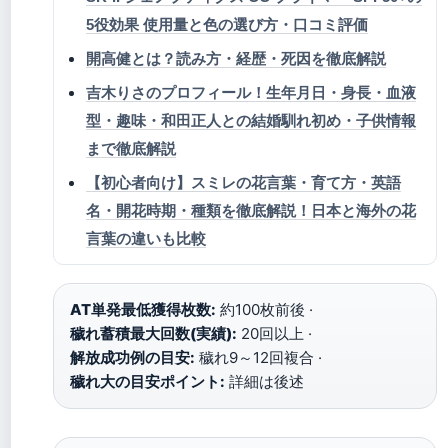
5役効果 使用量と色の選び方・口コミ評価
開高健とは？読み方・経歴・死因を徹底解説
吉木りさのプロフィール！生年月日・身長・血液
型・趣味・和田正人との結婚馴れ初め・子供情報
まで徹底解説
【初心者向け】スミレの花言葉・育て方・英語
名・開花時期・種類を徹底解説！日本と海外の花
言葉の違いも比較
AT単発最低獲得枚数:
約100枚前後 ·
穢れ蓄積最大回数(実績):
20回以上 ·
解放成功例の目安:
穢れ9～12回複合 ·
穢れ大の目安ポイント:
詳細は後述