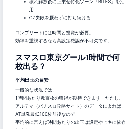
穢れ解放後に上乗せ特化ゾーン「BITES」を活
用
CZ失敗を厭わずに打ち続ける
コンプリートには時間と投資が必要。
効率を重視するなら高設定確認が不可欠です。
スマスロ東京グール1時間で何
枚出る？
平均出玉の目安
一般的な状況では、
1時間あたり数百枚の獲得が期待できます。ただし、
アルテマ（パチスロ攻略サイト）のデータによれば、
AT単発最低100枚前後なので、
平均的に言えば時間あたりの出玉は設定やヒキに依存