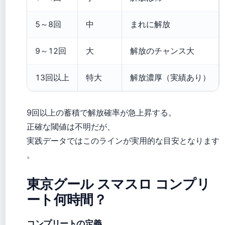
5～8回
中
まれに解放
9～12回
大
解放のチャンス大
13回以上
特大
解放濃厚（実績あり）
9回以上の蓄積で解放確率が急上昇する。
正確な閾値は不明だが、
実践データではこのラインが実用的な目安となります
。
東京グール スマスロ コンプリ
ート何時間？
コンプリートの定義