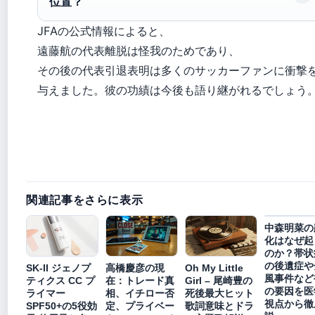
位置？
JFAの公式情報によると、
遠藤航の代表離脱は怪我のためであり、
その後の代表引退表明は多くのサッカーファンに衝撃
与えました。彼の功績は今後も語り継がれるでしょう
関連記事をさらに表示
中森明菜の
化はなぜ起
のか？帯状
の後遺症や
SK-II ジェノプ
高橋慶彦の現
Oh My Little
風事件など
ティクス CC プ
在：トレード真
Girl – 尾崎豊の
の要因を医
ライマー
相、イチロー否
死後最大ヒット
視点から徹
SPF50+の5役効
定、プライベー
歌詞意味とドラ