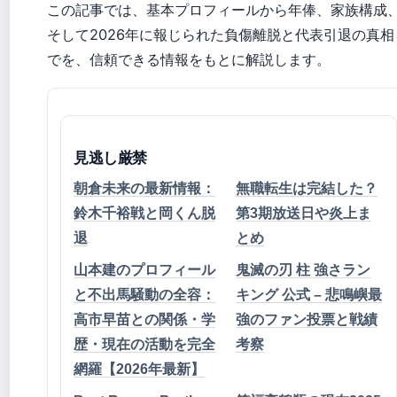
この記事では、基本プロフィールから年俸、家族構成
そして2026年に報じられた負傷離脱と代表引退の真相
でを、信頼できる情報をもとに解説します。
見逃し厳禁
朝倉未来の最新情報：
無職転生は完結した？
鈴木千裕戦と岡くん脱
第3期放送日や炎上ま
退
とめ
山本建のプロフィール
鬼滅の刃 柱 強さラン
と不出馬騒動の全容：
キング 公式 – 悲鳴嶼最
高市早苗との関係・学
強のファン投票と戦績
歴・現在の活動を完全
考察
網羅【2026年最新】