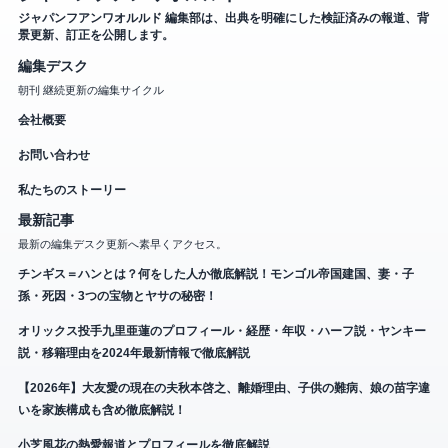
ジャパンフアンワオルルド 編集部は、出典を明確にした検証済みの報道、背
景更新、訂正を公開します。
編集デスク
朝刊 継続更新の編集サイクル
会社概要
お問い合わせ
私たちのストーリー
最新記事
最新の編集デスク更新へ素早くアクセス。
チンギス＝ハンとは？何をした人か徹底解説！モンゴル帝国建国、妻・子
孫・死因・3つの宝物とヤサの秘密！
オリックス投手九里亜蓮のプロフィール・経歴・年収・ハーフ説・ヤンキー
説・移籍理由を2024年最新情報で徹底解説
【2026年】大友愛の現在の夫秋本啓之、離婚理由、子供の難病、娘の苗字違
いを家族構成も含め徹底解説！
小芝風花の熱愛報道とプロフィールを徹底解説