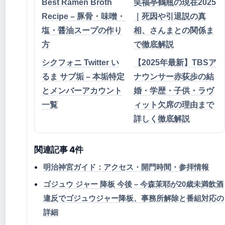
Best Ramen Broth
笑福亭鶴瓶の現在2025
Recipe – 豚骨・味噌・
｜死因や引退説の真
塩・醤油スープの作り
相、さんまとの関係ま
方
で徹底解説
シクフォニ Twitter い
【2025年最新】TBSア
るま サブ垢 – 本垢特定
ナウンサー赤荻歩の結
とメンバーアカウント
婚・学歴・子供・ラヴ
一覧
ィット欠席の理由まで
詳しく徹底解説
関連記事 4件
明治神宮ガイド：アクセス・開門時間・参拝情報
ゴジュウ ジャー 降板 今後 – 今森茉耶が20歳未満飲酒
違反でゴジュウジャー降板、事務所解除と番組対応の
詳細