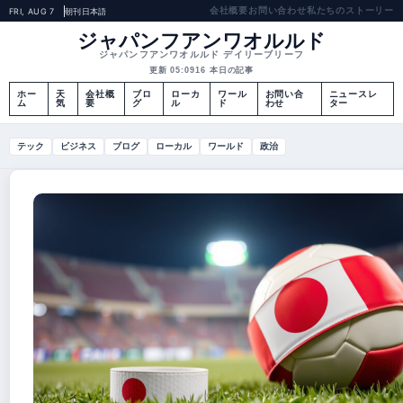
会社概要
お問い合わせ
私たちのストーリー
FRI, AUG 7
朝刊
日本語
ジャパンフアンワオルルド
ジャパンフアンワオルルド デイリーブリーフ
更新 05:09
16 本日の記事
ホー
天
会社概
ブロ
ローカ
ワール
お問い合
ニュースレ
ム
気
要
グ
ル
ド
わせ
ター
テック
ビジネス
ブログ
ローカル
ワールド
政治