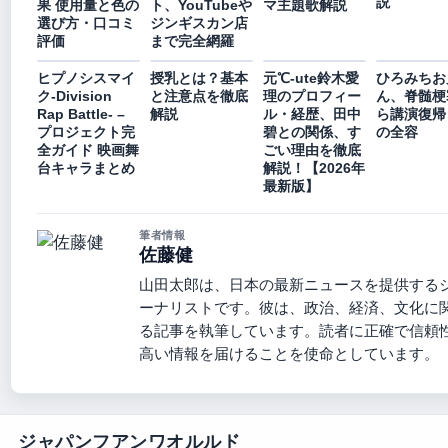
説
果 使用量と色の
ト、YouTubeや
マ主題歌解説
選び方・口コミ
ジンギスカン店
評価
まで完全網羅
ヒプノシスマイ
授乳とは？基本
元℃-ute鈴木愛
ひろみちお
ク-Division
と注意点を徹底
理のプロフィー
ん、脊髄梗
Rap Battle- –
解説
ル・経歴、田中
ら講演復帰
プロジェクト完
碧との関係、す
の全容
全ガイド 映画舞
ごい理由を徹底
台キャラまとめ
解説！【2026年
最新版】
筆者情報
佐藤健
山田太郎は、日本の最新ニュースを提供する
ーナリストです。彼は、政治、経済、文化に
る記事を執筆しています。読者に正確で信頼
高い情報を届けることを使命としています。
ジャパンフアンワオルルド