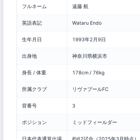
フルネーム
遠藤 航
英語表記
Wataru Endo
生年月日
1993年2月9日
出身地
神奈川県横浜市
身長 / 体重
178cm / 76kg
所属クラブ
リヴァプールFC
背番号
3
ポジション
ミッドフィールダー
日本代表通算出場
約62試合（2025年3月時点）