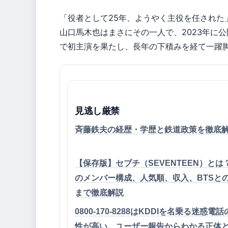
「役者として25年、ようやく主役を任された
山口馬木也はまさにその一人で、2023年に
で初主演を果たし、長年の下積みを経て一躍
見逃し厳禁
斉藤鉄夫の経歴・学歴と鉄道政策を徹底
【保存版】セブチ（SEVENTEEN）とは？
のメンバー構成、人気順、収入、BTSと
まで徹底解説
0800-170-8288はKDDIを名乗る迷惑電
性が高い。ユーザー報告からわかる正体