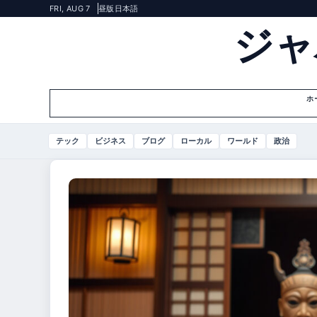
FRI, AUG 7
昼版
日本語
ジャ
ホ
テック
ビジネス
ブログ
ローカル
ワールド
政治