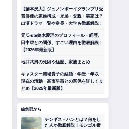
【藤本洸大】ジュノンボーイグランプリ受
賞俳優の家族構成・兄弟・父親・実家は？
出演ドラマ一覧や身長・大学も徹底解説！
元℃-ute鈴木愛理のプロフィール・経歴、
田中碧との関係、すごい理由を徹底解説！
【2026年最新版】
地井武男の死因や経歴、家族まとめ
キャスター膳場貴子の結婚・学歴・年収・
現在の活動・高市早苗との関係を詳しくま
とめ【2025年最新版】
編集部から
チンギス＝ハンとは？何をし
た人か徹底解説！モンゴル帝