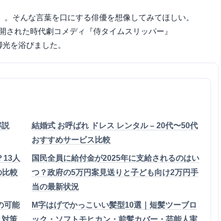
」。そんな言葉を口にする俳優を想像してみてほしい。
公開された時代劇コメディ『侍タイムスリッパー』
脚光を浴びました。
解説
結婚式 お呼ばれ ドレス レンタル – 20代〜50代
おすすめサービス比較
13人
国民全員に給付金が2025年に支給されるのはい
の比較
つ？政府の5万円案見送りと子ども向け2万円手
当の最新状況
話の可能
M字はげでかっこいい髪型10選｜短髪ツーブロ
と対策
ック・ソフトモヒカン・前髪カバー・芸能人実