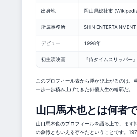
木
也
出身地
岡山県総社市 (Wikiped
の
所属事務所
SHIN ENTERTAINMENT
基
本
デビュー
1998年
プ
ロ
初主演映画
『侍タイムスリッパー』（
フ
ィ
このプロフィール表から浮かび上がるのは、
ー
一歩一歩積み上げてきた俳優人生の輪郭だ。
ル
山口馬木也とは何者
山口馬木也のプロフィールを語る上で、まず
の象徴ともいえる存在だということです。197