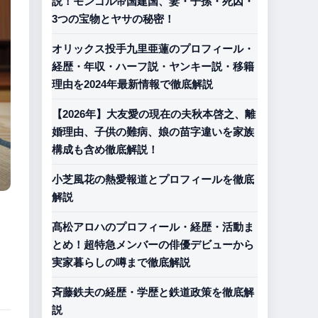
説！モンゴル帝国建国、妻・子孫・死因・
3つの宝物とヤサの秘密！
オリックス投手九里亜蓮のプロフィール・
経歴・年収・ハーフ説・ヤンキー説・移籍
理由を2024年最新情報で徹底解説
【2026年】大友愛の現在の夫秋本啓之、離
婚理由、子供の難病、娘の苗字違いを家族
構成も含め徹底解説！
小芝風花の熱愛報道とプロフィールを徹底
解説
髙松アロハのプロフィール・経歴・活動ま
とめ！超特急メンバーの俳優デビューから
実家暮らしの噂まで徹底解説
斉藤鉄夫の経歴・学歴と鉄道政策を徹底解
説