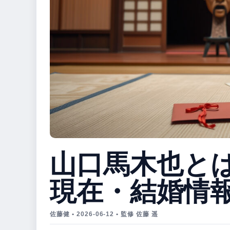
山口馬木也と
現在・結婚情
佐藤健 • 2026-06-12 • 監修 佐藤 遥