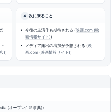
次に来ること
4
25
今後の主演作も期待される (
映画.com (映
画情報サイト)
)
地上
メディア露出の増加が予想される (
映
典)
)
画.com (映画情報サイト)
)
pedia (オープン百科事典))