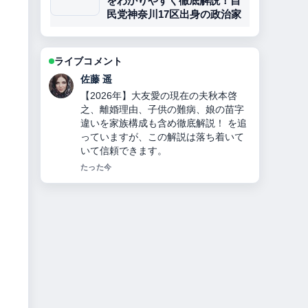
をわかりやすく徹底解説！自
民党神奈川17区出身の政治家
ライブコメント
伊藤 芽衣
チンギス＝ハンとは？何をした人か徹
底解説！モンゴル帝国建国、妻・子
孫・死因・3つの宝物とヤサの秘密！
の背景説明が助かります。ライブ更新
を続けてください。
3 分前