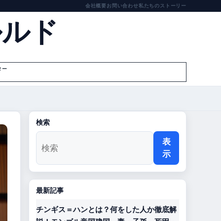
会社概要
お問い合わせ
私たちのストーリー
ルルド
ター
検索
表
示
最新記事
チンギス＝ハンとは？何をした人か徹底解