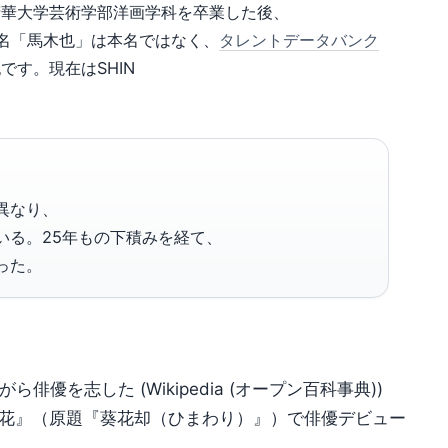
京都精華大学芸術学部洋画学科を卒業した後、
芸名「馬木也」は本名ではなく、
タレントデータバンク
です。現在はSHIN
異なり、
いる。25年もの下積みを経て、
った。
俳優を志した (Wikipedia (オープン百科事典))
く花』（原題『葵花却（ひまわり）』）で俳優デビュー