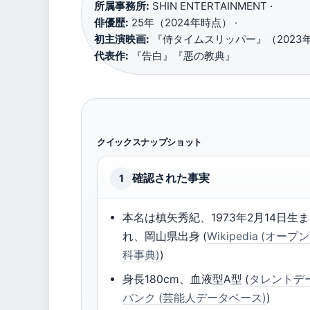
所属事務所:
SHIN ENTERTAINMENT ·
俳優歴:
25年（2024年時点） ·
初主演映画:
『侍タイムスリッパー』（2023年
代表作:
『告白』『悪の教典』
クイックスナップショット
確認された事実
1
本名は槙矢秀紀、1973年2月14日生ま
れ、岡山県出身 (
Wikipedia (オープ
科事典)
)
身長180cm、血液型A型 (
タレントデ
バンク (芸能人データベース)
)