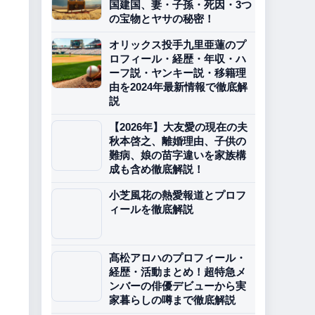
国建国、妻・子孫・死因・3つ
の宝物とヤサの秘密！
オリックス投手九里亜蓮のプ
ロフィール・経歴・年収・ハ
ーフ説・ヤンキー説・移籍理
由を2024年最新情報で徹底解
説
【2026年】大友愛の現在の夫
秋本啓之、離婚理由、子供の
難病、娘の苗字違いを家族構
成も含め徹底解説！
小芝風花の熱愛報道とプロフ
ィールを徹底解説
髙松アロハのプロフィール・
経歴・活動まとめ！超特急メ
ンバーの俳優デビューから実
家暮らしの噂まで徹底解説