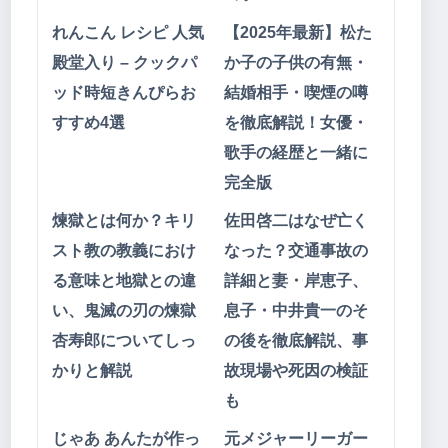
れんこん レシピ 人気
【2025年最新】松た
殿堂入り – クックパ
か子の子供の有無・
ッド時短きんぴらお
結婚相手・喫煙の噂
すすめ4選
を徹底解説！女優・
歌手の経歴と一緒に
完全版
煉獄とは何か？キリ
佐田啓二はなぜ亡く
スト教の教義におけ
なった？交通事故の
る意味と地獄との違
詳細と妻・岸恵子、
い、鬼滅の刃の煉獄
息子・中井貴一のそ
杏寿郎についてしっ
の後を徹底解説、事
かりと解説
故現場や死因の検証
も
じゃあ あんたが作っ
元メジャーリーガー