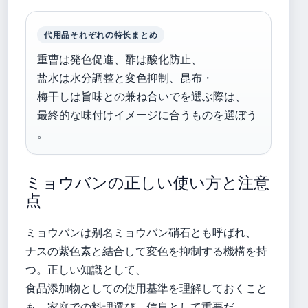
代用品それぞれの特长まとめ
重曹は発色促進、酢は酸化防止、
盐水は水分調整と変色抑制、昆布・
梅干しは旨味との兼ね合いでを選ぶ際は、
最終的な味付けイメージに合うものを選ぼう
。
ミョウバンの正しい使い方と注意
点
ミョウバンは别名ミョウバン硝石とも呼ばれ、
ナスの紫色素と結合して変色を抑制する機構を持
つ。正しい知識として、
食品添加物としての使用基準を理解しておくこと
も、家庭での料理選び，信息として重要だ。