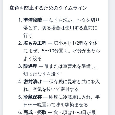
変色を防止するためのタイムライン
準備段階
— なすを洗い、ヘタを切り
落とす。切る場合は使用する直前に
行う
塩もみ工程
— 塩小さじ1/2程を全体
にまぜ、5〜10分置く。水分が出たら
よく絞る
酸処理
— 酢または重曹水を準備し、
切ったなすを浸す
密封漬け
— 保存袋に昆布と共にを入
れ、空気を抜いて密封する
冷藏保存
— 即座に冷蔵庫に入れ、半
日〜一晩置いて味を馴染ませる
完成・摂取
— 食べ頃は1〜3日が最