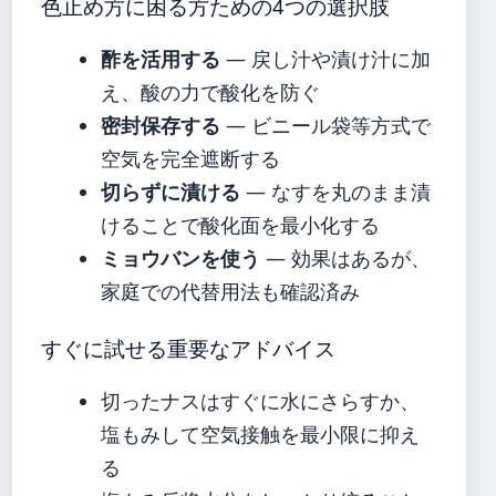
色止め方に困る方ための4つの選択肢
酢を活用する
— 戻し汁や漬け汁に加
え、酸の力で酸化を防ぐ
密封保存する
— ビニール袋等方式で
空気を完全遮断する
切らずに漬ける
— なすを丸のまま漬
けることで酸化面を最小化する
ミョウバンを使う
— 効果はあるが、
家庭での代替用法も確認済み
すぐに試せる重要なアドバイス
切ったナスはすぐに水にさらすか、
塩もみして空気接触を最小限に抑え
る