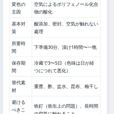
変色の
空気によるポリフェノール化合
主因
物の酸化
基本对
酸添加、密封、空気が触れない
策
處理
所要時
下準備30分、漬け1時間〜一晩
間
保存期
冷藏で3〜5日（色味は日が経
間
つにつれて悪化）
替代素
重曹、酢、盐水、昆布、梅干し
材
避ける
铁釘（衛生上の問題）、長時間
べきこ
の空気に触れること