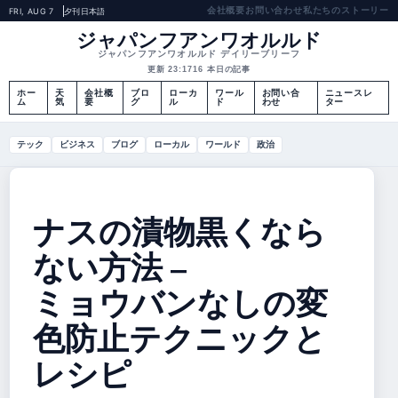
会社概要
お問い合わせ
私たちのストーリー
FRI, AUG 7
夕刊
日本語
ジャパンフアンワオルルド
ジャパンフアンワオルルド デイリーブリーフ
更新 23:17
16 本日の記事
ホー
天
会社概
ブロ
ローカ
ワール
お問い合
ニュースレ
ム
気
要
グ
ル
ド
わせ
ター
テック
ビジネス
ブログ
ローカル
ワールド
政治
ナスの漬物黒くなら
ない方法 –
ミョウバンなしの変
色防止テクニックと
レシピ