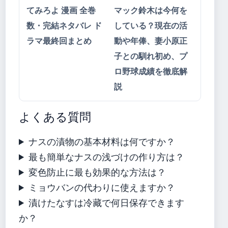
てみろよ 漫画 全巻
マック鈴木は今何を
数・完結ネタバレ ド
している？現在の活
ラマ最終回まとめ
動や年俸、妻小原正
子との馴れ初め、プ
ロ野球成績を徹底解
説
よくある質問
ナスの漬物の基本材料は何ですか？
最も簡単なナスの浅づけの作り方は？
変色防止に最も効果的な方法は？
ミョウバンの代わりに使えますか？
漬けたなすは冷藏で何日保存できます
か？