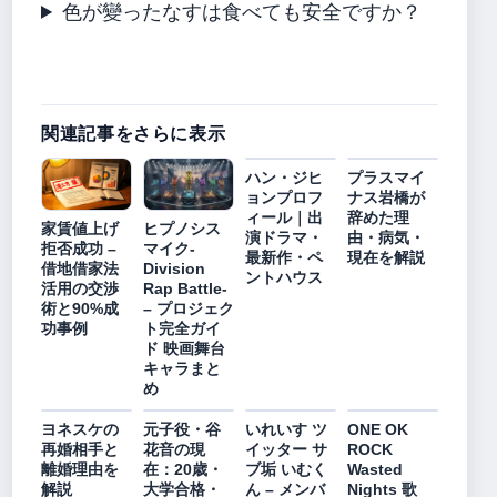
色が變ったなすは食べても安全ですか？
関連記事をさらに表示
ハン・ジヒ
プラスマイ
ョンプロフ
ナス岩橋が
ィール｜出
辞めた理
家賃値上げ
ヒプノシス
演ドラマ・
由・病気・
拒否成功 –
マイク-
最新作・ペ
現在を解説
借地借家法
Division
ントハウス
活用の交渉
Rap Battle-
術と90%成
– プロジェク
功事例
ト完全ガイ
ド 映画舞台
キャラまと
め
ヨネスケの
元子役・谷
いれいす ツ
ONE OK
再婚相手と
花音の現
イッター サ
ROCK
離婚理由を
在：20歳・
ブ垢 いむく
Wasted
解説
大学合格・
ん – メンバ
Nights 歌