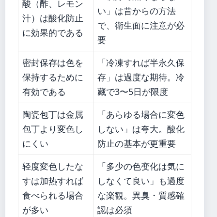
酸（酢、レモン
い」は昔からの方法
汁）は酸化防止
で、衛生面に注意が必
に効果的である
要
密封保存は色を
「冷凍すれば半永久保
保持するために
存」は過度な期待。冷
有効である
藏で3〜5日が限度
陶瓷包丁は金属
「あらゆる場合に変色
包丁より変色し
しない」は夸大。酸化
にくい
防止の基本が更重要
轻度変色したな
「多少の色变化は気に
すは加热すれば
しなくて良い」も過度
食べられる場合
な楽観。異臭・質感確
が多い
認は必須