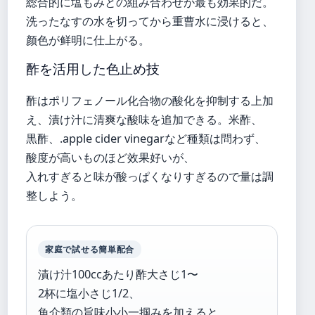
総合的に塩もみとの組み合わせが最も効果的だ。
洗ったなすの水を切ってから重曹水に浸けると、
颜色が鲜明に仕上がる。
酢を活用した色止め技
酢はポリフェノール化合物の酸化を抑制する上加
え、漬け汁に清爽な酸味を追加できる。米酢、
黒酢、.apple cider vinegarなど種類は問わず、
酸度が高いものほど效果好いが、
入れすぎると味が酸っぱくなりすぎるので量は調
整しよう。
家庭で試せる簡単配合
漬け汁100ccあたり酢大さじ1〜
2杯に塩小さじ1/2、
魚介類の旨味小小一掴みを加えると、