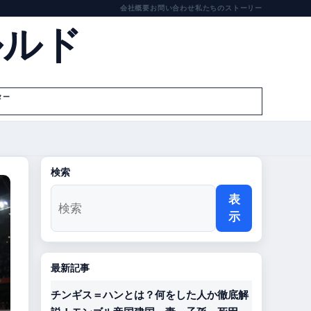
会社概要
お問い合わせ
私たちのストーリー
ルルド
ター
検索
表
示
最新記事
チンギス＝ハンとは？何をした人か徹底解