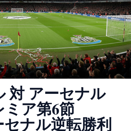
 対 アーセナル
レミア第6節
ーセナル逆転勝利