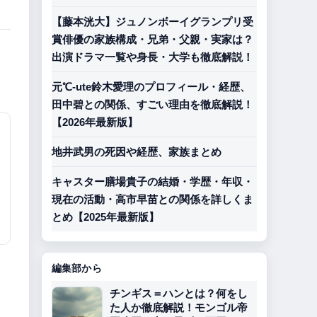
【藤本洸大】ジュノンボーイグランプリ受
賞俳優の家族構成・兄弟・父親・実家は？
出演ドラマ一覧や身長・大学も徹底解説！
元℃-ute鈴木愛理のプロフィール・経歴、
田中碧との関係、すごい理由を徹底解説！
【2026年最新版】
地井武男の死因や経歴、家族まとめ
キャスター膳場貴子の結婚・学歴・年収・
現在の活動・高市早苗との関係を詳しくま
とめ【2025年最新版】
編集部から
。
チンギス＝ハンとは？何をし
た人か徹底解説！モンゴル帝