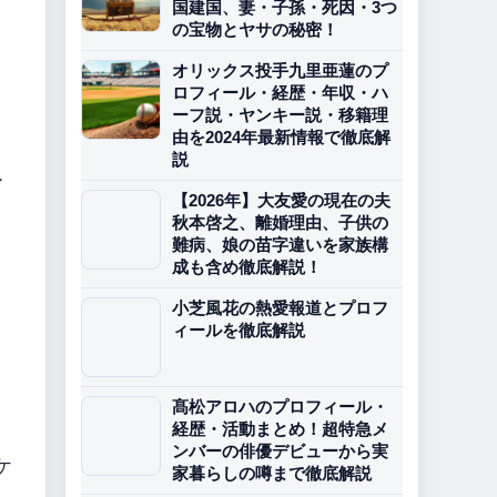
国建国、妻・子孫・死因・3つ
の宝物とヤサの秘密！
オリックス投手九里亜蓮のプ
ロフィール・経歴・年収・ハ
ーフ説・ヤンキー説・移籍理
由を2024年最新情報で徹底解
説
ー
【2026年】大友愛の現在の夫
秋本啓之、離婚理由、子供の
難病、娘の苗字違いを家族構
成も含め徹底解説！
小芝風花の熱愛報道とプロフ
ィールを徹底解説
髙松アロハのプロフィール・
経歴・活動まとめ！超特急メ
ンバーの俳優デビューから実
ケ
家暮らしの噂まで徹底解説