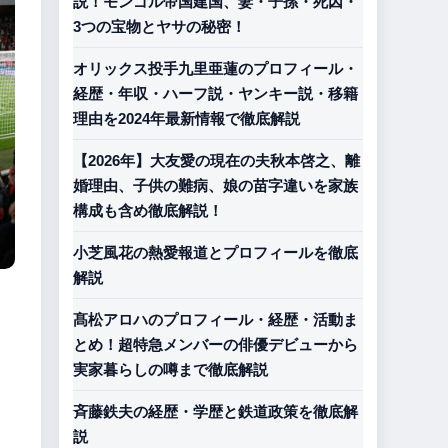
説！モンゴル帝国建国、妻・子孫・死因・
3つの宝物とヤサの秘密！
オリックス投手九里亜蓮のプロフィール・
経歴・年収・ハーフ説・ヤンキー説・移籍
理由を2024年最新情報で徹底解説
【2026年】大友愛の現在の夫秋本啓之、離
婚理由、子供の難病、娘の苗字違いを家族
構成も含め徹底解説！
小芝風花の熱愛報道とプロフィールを徹底
解説
髙松アロハのプロフィール・経歴・活動ま
とめ！超特急メンバーの俳優デビューから
実家暮らしの噂まで徹底解説
斉藤鉄夫の経歴・学歴と鉄道政策を徹底解
説