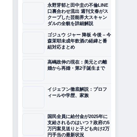
永野芽郁と田中圭の不倫LINE
口裏合わせ流出 週刊文春がス
クープした芸能界大スキャン
ダルの全貌を詳細解説
ゴジュウ ジャー 降板 今後 – 今
森茉耶未成年飲酒の経緯と番
組対応まとめ
高嶋政伸の現在：美元との離
婚から再婚・第2子誕生まで
イジェフン徹底解説：プロフ
ィールや学歴、家族
、
国民全員に給付金が2025年に
支給されるのはいつ？政府の5
万円案見送りと子ども向け2万
円手当の最新状況