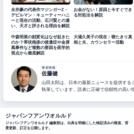
永井豪の代表作マジンガーZ・
お金がない！原因と今すぐでき
デビルマン・キューティーハニ
る対処法を解説
ーと現在の活動、石川賢との違
い、天才と評される理由を解説
中森明菜の顔変化はなぜ起きた
大場久美子の現在：寝たきり真
のか？帯状疱疹の後遺症や金屏
相と夫、カウンセラー活動
風事件など複数の要因を医学的
視点から徹底解説
筆者情報
佐藤健
山田太郎は、日本の最新ニュースを提供する
執筆しています。読者に正確で信頼性の高い
ジャパンフアンワオルルド
ジャパンフアンワオルルド 編集部は、出典を明確にした検証済みの報道、背
景更新、訂正を公開します。