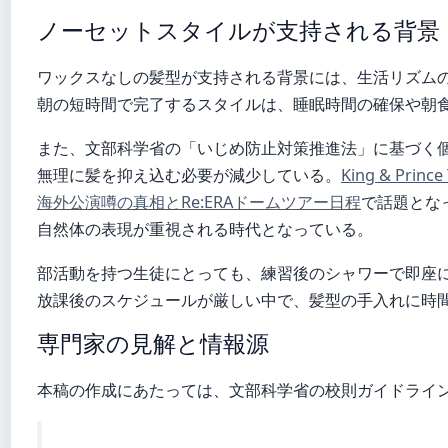
ノーセットスタイルが支持される背景
ワックスなしの髪型が支持される背景には、生活リズム
朝の短時間で完了するスタイルは、睡眠時間の確保や朝
また、文部科学省の「いじめ防止対策推進法」に基づく
無理に髪を抑え込む必要が減少している。
King & Prince
海外公演噂の真相とRe:ERAドームツアー日程
で話題とな
自然体の表現が重視される時代となっている。
部活動を持つ生徒にとっても、練習後のシャワーで即座
放課後のスケジュールが厳しい中で、髪型の手入れに時
専門家の見解と情報源
本稿の作成にあたっては、文部科学省の校則ガイドライ