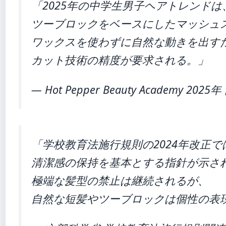
「2025年の中学生男子ヘアトレンドは
ツーブロックをベースにしたマッシュ
ワックスを使わずに自然な動きを出す
カット技術の精度が要求される。」
— Hot Pepper Beauty Academy 2
「学校教育法施行規則の2024年改正
清潔感の保持を基本とする指針が示さ
極端な髪型の禁止は継続されるが、
自然な短髪やツーブロックは個性の表