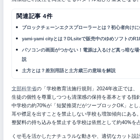
関連記事 4件
ブロックチェーンエクスプローラーとは？初心者向けに
yami-yami cityとは？DLsiteで販売中のゆめソフト
パソコンの画面がつかない！電源は入るけど真っ暗な場
説
土方とは？差別用語と土方歳三の意味を解説
文部科学省
の「学校教育法施行規則」2024年改正では、
生徒の個性を尊重しつつも清潔感の保持を基本とする指
中学校の約70%が「短髪推奨だがツーブロックOK」とし
耳や襟足を出すことを禁止しない学校も増加傾向にある
整髪料の持ち込みを禁止する学校は依然として約40%を
くせ毛を活かしたナチュラルな動きや、適切なカット設