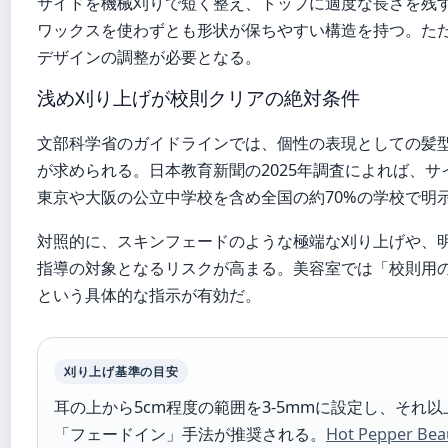
サイドを機械刈りで短く整え、トップに適度な長さを残
ワックスを使わずとも形状が保ちやすい構造を持つ。た
デザインの調整が必要となる。
浅め刈り上げが校則クリアの絶対条件
文部科学省のガイドラインでは、個性の表現としての髪
が求められる。日本教育新聞の2025年調査によれば、サ
東京や大阪の公立中学校を含め全国の約70%の学校で明
対照的に、スキンフェードのような極端な刈り上げや、
指導の対象となるリスクが高まる。美容室では「校則用の
という具体的な指示が有効だ。
刈り上げ基準の目安
耳の上から5cm程度の範囲を3-5mmに設定し、それ
「フェードイン」手法が推奨される。
Hot Pepper Bea