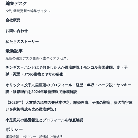
編集デスク
夕刊 継続更新の編集サイクル
会社概要
お問い合わせ
私たちのストーリー
最新記事
最新の編集デスク更新へ素早くアクセス。
チンギス＝ハンとは？何をした人か徹底解説！モンゴル帝国建国、妻・子
孫・死因・3つの宝物とヤサの秘密！
オリックス投手九里亜蓮のプロフィール・経歴・年収・ハーフ説・ヤンキー
説・移籍理由を2024年最新情報で徹底解説
【2026年】大友愛の現在の夫秋本啓之、離婚理由、子供の難病、娘の苗字違
いを家族構成も含め徹底解説！
小芝風花の熱愛報道とプロフィールを徹底解説
ポリシー
運営情報、ポリシー、読者向け連絡先。