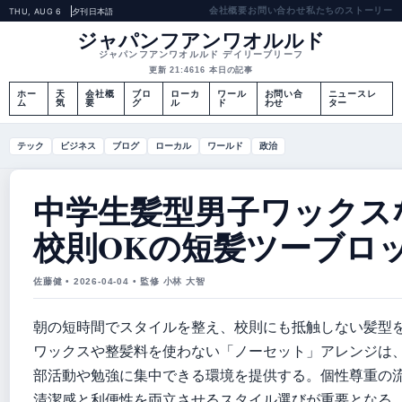
会社概要
お問い合わせ
私たちのストーリー
THU, AUG 6
夕刊
日本語
ジャパンフアンワオルルド
ジャパンフアンワオルルド デイリーブリーフ
更新 21:46
16 本日の記事
ホー
天
会社概
ブロ
ローカ
ワール
お問い合
ニュースレ
ム
気
要
グ
ル
ド
わせ
ター
テック
ビジネス
ブログ
ローカル
ワールド
政治
中学生髪型男子ワックスな
校則OKの短髪ツーブロ
佐藤健 • 2026-04-04 • 監修 小林 大智
朝の短時間でスタイルを整え、校則にも抵触しない髪型
ワックスや整髪料を使わない「ノーセット」アレンジは
部活動や勉強に集中できる環境を提供する。個性尊重の
清潔感と利便性を両立させるスタイル選びが重要となる