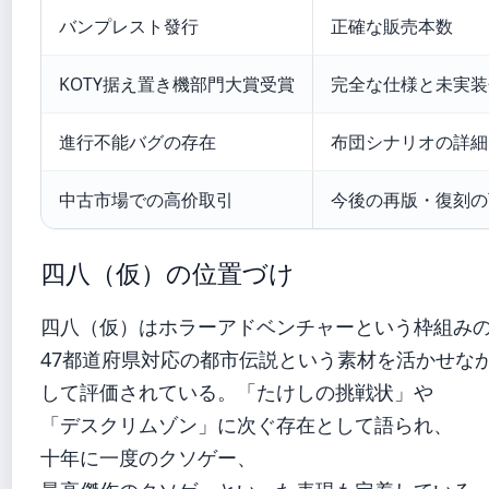
バンプレスト發行
正確な販売本数
KOTY据え置き機部門大賞受賞
完全な仕様と未実装
進行不能バグの存在
布団シナリオの詳細
中古市場での高价取引
今後の再版・復刻の
四八（仮）の位置づけ
四八（仮）はホラーアドベンチャーという枠組み
47都道府県対応の都市伝説という素材を活かせな
して評価されている。「たけしの挑戦状」や
「デスクリムゾン」に次ぐ存在として語られ、
十年に一度のクソゲー、