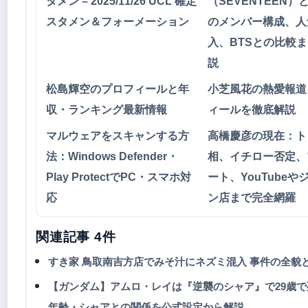
タメン – 2025/11/26 UCL 確定
（SEVENTEEN）
スタメン＆フォーメーション
のメンバー構成、人
入、BTSとの比較
説
松島輝空のプロフィールと年
小芝風花の熱愛報道
収・ランキング最新情報
ィールを徹底解説
マルウェアをスキャンする方
高橋慶彦の現在：ト
法：Windows Defender・
相、イチロー否定、
Play ProtectでPC・スマホ対
ート、YouTubeや
応
ン店まで完全網羅
関連記事 4件
すき家 鳥取南吉方店でみそ汁にネズミ混入 事件の全貌
【ガンダム】アムロ・レイは『逆襲のシャア』で29歳
年齢・シャアとの関係を公式設定から解説