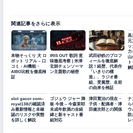
関連記事をさらに表示
高
元
ッ
力
本物そっくり 犬 ロ
IRIS OUT 歌詞 意
武田砂鉄のプロフ
山
ボット リアル – 口
味徹底考察 | 米津
ィールを徹底解
ト
コミ・AI機能・
玄師チェンソーマ
説！経歴、代表作
解
AIBO比較を徹底検
ン主題歌の秘密
「いきりの構
証
造」、ラジオ番
組、受賞歴、名前
の由来を検証
slot gacor com–
ゴジュウ ジャー 降
津田寛治の現在・
ナ
royal138の確認済
板 今後 – 今森茉耶
子供・配偶者・津
ら
み最新情報と未確
未成年飲酒の全経
田健次郎との関係
ウ
認のリスクや実態
緯と新キャスト番
防
を詳しく解説
組対応
レ