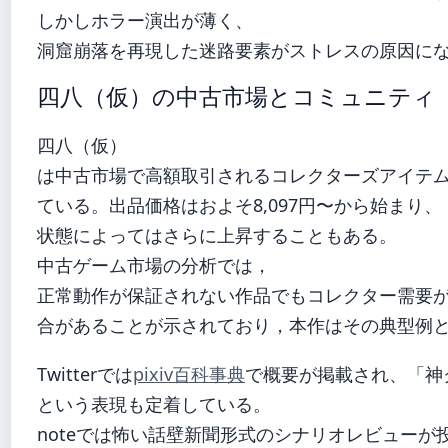
しかしホラー演出が薄く、
洞窟崩落を再現した迷路要素がストレスの原因に
四八（仮）の中古市場とコミュニティ
四八（仮）
は中古市場で高額取引されるコレクターズアイテ
ている。出品価格はおよそ8,097円〜から始まり、
状態によってはさらに上昇することもある。
中古ゲーム市場の分析では，
正常動作が保証されない作品でもコレクター需要
合があることが示されており，本作はその典型例
Twitterでは
pixiv百科事典
で概要が掲載され、「神
という表現も定着している。
noteでは怖い話壁新聞形式のシナリオレビューが