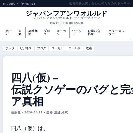
会社概要
お問い合わせ
私たちのストーリー
FRI, AUG 7
夕刊
日本語
ジャパンフアンワオルルド
ジャパンフアンワオルルド デイリーブリーフ
更新 23:30
16 本日の記事
ホー
天
会社概
ブロ
ローカ
ワール
お問い合
ニュースレ
ム
気
要
グ
ル
ド
わせ
ター
テック
ビジネス
ブログ
ローカル
ワールド
政治
四八(仮) –
伝説クソゲーのバグと完
ア真相
佐藤健 • 2026-04-12 • 監修 渡辺 結衣
四八（仮）は、