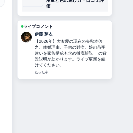
用量と色の選び方・口コミ評
価
ライブコメント
鈴木 蒼
チンギス＝ハンとは？何をした人か徹
底解説！モンゴル帝国建国、妻・子
孫・死因・3つの宝物とヤサの秘密！
の報道は丁寧で、流れを追いやすいで
す。
3 分前