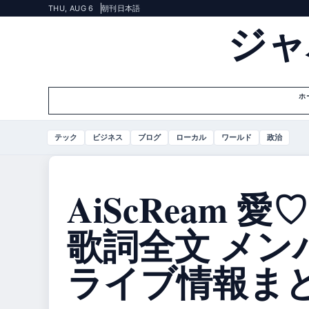
THU, AUG 6
朝刊
日本語
ジャ
ホ
テック
ビジネス
ブログ
ローカル
ワールド
政治
AiScReam 
歌詞全文 メン
ライブ情報ま