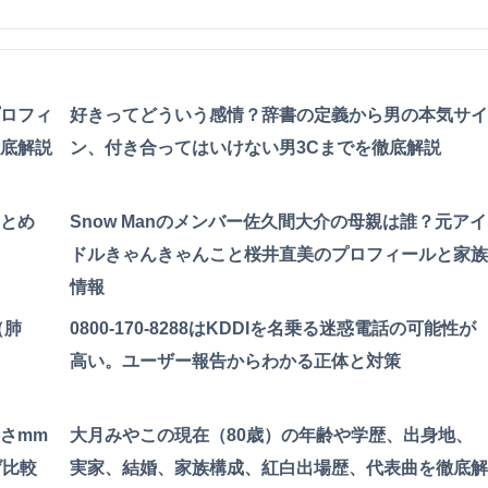
ロフィ
好きってどういう感情？辞書の定義から男の本気サイ
底解説
ン、付き合ってはいけない男3Cまでを徹底解説
とめ
Snow Manのメンバー佐久間大介の母親は誰？元アイ
ドルきゃんきゃんこと桜井直美のプロフィールと家族
情報
（肺
0800-170-8288はKDDIを名乗る迷惑電話の可能性が
高い。ユーザー報告からわかる正体と対策
さmm
大月みやこの現在（80歳）の年齢や学歴、出身地、
げ比較
実家、結婚、家族構成、紅白出場歴、代表曲を徹底解