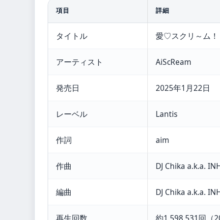
項目
詳細
タイトル
愛♡スクリ～ム！
アーティスト
AiScReam
発売日
2025年1月22日
レーベル
Lantis
作詞
aim
作曲
DJ Chika a.k.a.
編曲
DJ Chika a.k.a.
再生回数
約1,598,531回