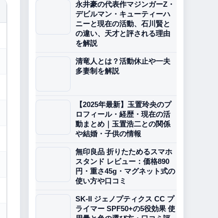
永井豪の代表作マジンガーZ・
デビルマン・キューティーハ
ニーと現在の活動、石川賢と
の違い、天才と評される理由
を解説
清竜人とは？活動休止や一夫
多妻制を解説
【2025年最新】玉置玲央のプ
ロフィール・経歴・現在の活
動まとめ｜玉置浩二との関係
や結婚・子供の情報
無印良品 折りたためるスマホ
スタンド レビュー：価格890
円・重さ45g・マグネット式の
使い方や口コミ
SK-II ジェノプティクス CC プ
ライマー SPF50+の5役効果 使