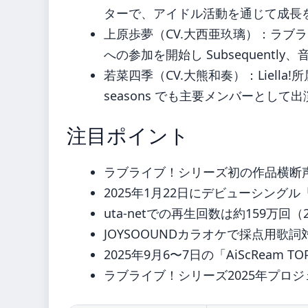
ターで、アイドル活動を通じて成長
上原歩夢（CV.大西亜玖璃）：ラブライ
への参加を開始し Subsequent
若菜四季（CV.大熊和奏）：Liella!
seasons でも主要メンバーとして
注目ポイント
ラブライブ！シリーズ初の作品横断
2025年1月22日にデビューシング
uta-netでの再生回数は約159万回（
JOYSOOUNDカラオケで採点用歌
2025年9月6〜7日の「AiScReam 
ラブライブ！シリーズ2025年プロ