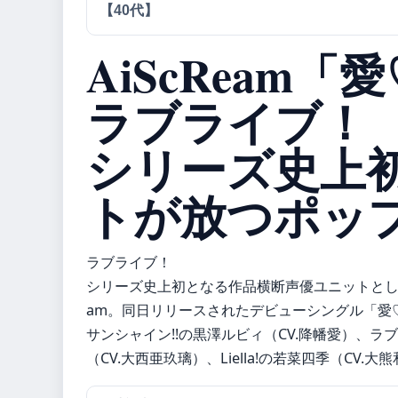
【40代】
AiScReam
ラブライブ！
シリーズ史上
トが放つポッ
ラブライブ！
シリーズ史上初となる作品横断声優ユニットとして20
am。同日リリースされたデビューシングル「愛
サンシャイン!!の黒澤ルビィ（CV.降幡愛）、ラ
（CV.大西亜玖璃）、Liella!の若菜四季（CV.