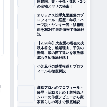
国建国、妻・子孫・死因・3つ
の宝物とヤサの秘密！
オリックス投手九里亜蓮のプ
ロフィール・経歴・年収・ハ
ーフ説・ヤンキー説・移籍理
由を2024年最新情報で徹底解
説
【2026年】大友愛の現在の夫
秋本啓之、離婚理由、子供の
難病、娘の苗字違いを家族構
成も含め徹底解説！
小芝風花の熱愛報道とプロフ
ィールを徹底解説
紹
髙松アロハのプロフィール・
経歴・活動まとめ！超特急メ
ンバーの俳優デビューから実
家暮らしの噂まで徹底解説