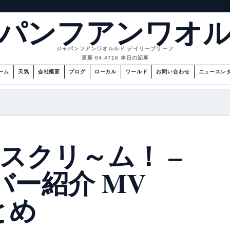
パンフアンワオ
ジャパンフアンワオルルド デイリーブリーフ
更新 04:47
16 本日の記事
ーム
天気
会社概要
ブログ
ローカル
ワールド
お問い合わせ
ニュースレ
愛♡スクリ～ム！ –
バー紹介 MV
とめ