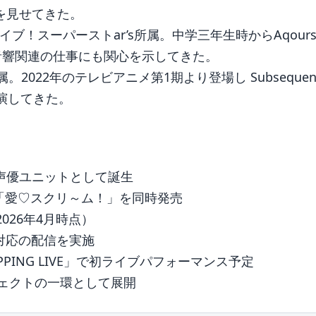
を見せてきた。
ブ！スーパーストar’s所属。中学三年生時からAqour
ly、音響関連の仕事にも関心を示してきた。
所属。2022年のテレビアニメ第1期より登場し Subsequen
出演してきた。
声優ユニットとして誕生
ル「愛♡スクリ～ム！」を同時発売
2026年4月時点）
詞対応の配信を実施
TOPPING LIVE」で初ライブパフォーマンス予定
ジェクトの一環として展開