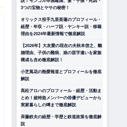
説！モンゴル帝国建国、妻・子孫・死因・
3つの宝物とヤサの秘密！
オリックス投手九里亜蓮のプロフィール・
経歴・年収・ハーフ説・ヤンキー説・移籍
理由を2024年最新情報で徹底解説
【2026年】大友愛の現在の夫秋本啓之、離
婚理由、子供の難病、娘の苗字違いを家族
構成も含め徹底解説！
小芝風花の熱愛報道とプロフィールを徹底
解説
髙松アロハのプロフィール・経歴・活動ま
とめ！超特急メンバーの俳優デビューから
実家暮らしの噂まで徹底解説
斉藤鉄夫の経歴・学歴と鉄道政策を徹底解
説