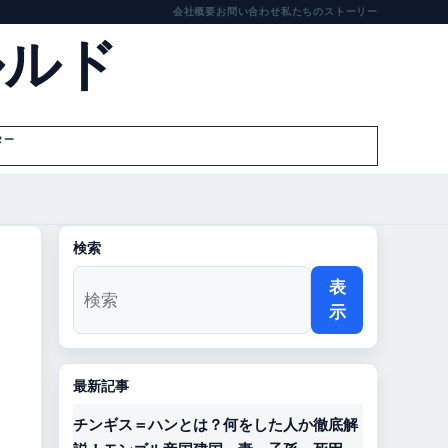
会社概要
お問い合わせ
私たちのストーリー
ルルド
ター
検索
表
示
最新記事
チンギス＝ハンとは？何をした人か徹底解