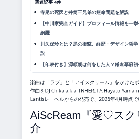
関連記事 4件
寺尾の死因と井筒三兄弟の短命問題を解説
【中川家完全ガイド】プロフィール情報を一挙
網羅
川久保玲とは？黒の衝撃、経歴・デザイン哲学
説
【年表付き】源頼朝は何をした人？鎌倉幕府初
楽曲は「ラブ」と「アイスクリーム」をかけたポ
作曲をDJ Chika a.k.a. INHERITとHayato 
Lantisレーベルからの発売で、2026年4月時
AiScReam『愛♡
介