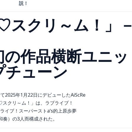
説！
「愛♡スクリ～ム！」
初の作品横断ユニッ
プチューン
25年1月22日にデビューしたAiScRe
♡スクリ～ム！」は、ラブライブ！
ブライブ！スーパーストa’s的上原歩夢
大熊和奏）の3人而構成された。