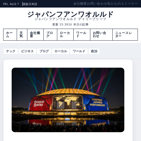
会社概要
お問い合わせ
私たちのストーリー
FRI, AUG 7
昼版
日本語
ジャパンフアンワオルルド
ジャパンフアンワオルルド デイリーブリーフ
更新 15:38
16 本日の記事
ホー
天
会社概
ブロ
ローカ
ワール
お問い合
ニュースレ
ム
気
要
グ
ル
ド
わせ
ター
テック
ビジネス
ブログ
ローカル
ワールド
政治