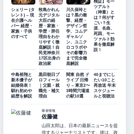
検証】モー
ツアルト
シェリー (タ
牧島かれん
川久保玲と
（神童）と
レント) – 現
元デジタル
は？黒の衝
は？何がす
在介護ヘル
大臣の経
撃、経歴・
ごい？生
パー 経歴・
歴・家族・
デザイン哲
涯、名曲、
家族・子供
学歴・辞任
学、コムデ
死因、モー
のすべて
理由をわか
ギャルソ
ツァルト効
りやすく徹
ン、ユニク
果を徹底解
底解説！自
ロコラボや
説！
民党神奈川
その影響力
17区出身の
まで完全徹
政治家
底解説
中島裕翔と
黒田朝日プ
関東 自然 ド
40までにし
新木優子が
ロフィール
ライブ 日帰
たい10こと
結婚発表！
｜父親・就
り – 東京2〜
再放送 年末
馴れ初めや
職先・補欠
3時間穴場道
スケジュー
経歴を解説
理由
の駅10選
ルと視聴法
筆者情報
佐藤健
山田太郎は、日本の最新ニュースを提
供するジャーナリストです。彼は、政