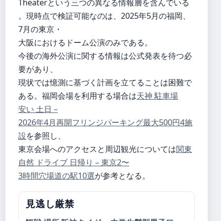
Theaterという三つの異なる情報層を含んでいる
。現時点で検証可能なのは、2025年5月の福岡、
7月の東京・
大阪におけるドーム公演のみである。
今後の海外公演に関する情報は公式発表を待つ必
要があり、
現状では憶測に基づく計画を立てることは困難で
ある。福岡会場を利用する場合は
天神 駐車場
安い 土日 –
2026年4月再開フリンジパーキング最大500円4施
設
を参照し、
東京会場へのアクセスと周辺観光については
関東
自然 ドライブ 日帰り – 東京2〜
3時間穴場道の駅10選
が参考となる。
見逃し厳禁