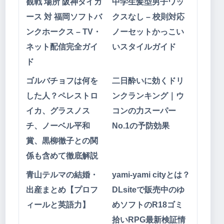
観戦 場所 阪神タイガ
中学生髪型男子ワッ
ース 対 福岡ソフトバ
クスなし – 校則対応
ンクホークス – TV・
ノーセットかっこい
ネット配信完全ガイ
いスタイルガイド
ド
ゴルバチョフは何を
二日酔いに効くドリ
した人？ペレストロ
ンクランキング｜ウ
イカ、グラスノス
コンの力スーパー
チ、ノーベル平和
No.1の予防効果
賞、黒柳徹子との関
係も含めて徹底解説
青山テルマの結婚・
yami-yami cityとは？
出産まとめ【プロフ
DLsiteで販売中のゆ
ィールと英語力】
めソフトのR18ゴミ
拾いRPG最新検証情