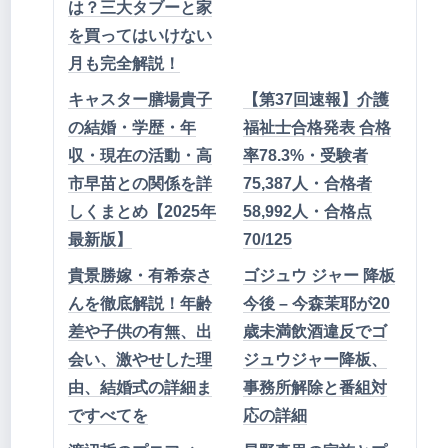
は？三大タブーと家
を買ってはいけない
月も完全解説！
キャスター膳場貴子
【第37回速報】介護
の結婚・学歴・年
福祉士合格発表 合格
収・現在の活動・高
率78.3%・受験者
市早苗との関係を詳
75,387人・合格者
しくまとめ【2025年
58,992人・合格点
最新版】
70/125
貴景勝嫁・有希奈さ
ゴジュウ ジャー 降板
んを徹底解説！年齢
今後 – 今森茉耶が20
差や子供の有無、出
歳未満飲酒違反でゴ
会い、激やせした理
ジュウジャー降板、
由、結婚式の詳細ま
事務所解除と番組対
ですべてを
応の詳細