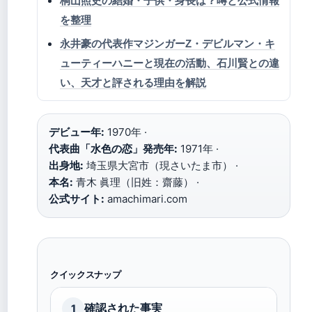
桐山照史の結婚・子供・身長は？噂と公式情報
を整理
永井豪の代表作マジンガーZ・デビルマン・キ
ューティーハニーと現在の活動、石川賢との違
い、天才と評される理由を解説
デビュー年:
1970年 ·
代表曲「水色の恋」発売年:
1971年 ·
出身地:
埼玉県大宮市（現さいたま市） ·
本名:
青木 眞理（旧姓：齋藤） ·
公式サイト:
amachimari.com
クイックスナップ
確認された事実
1