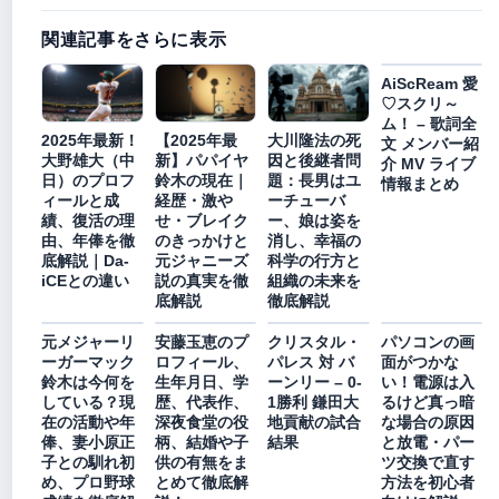
関連記事をさらに表示
AiScReam 愛
♡スクリ～
ム！ – 歌詞全
2025年最新！
【2025年最
大川隆法の死
文 メンバー紹
大野雄大（中
新】パパイヤ
因と後継者問
介 MV ライブ
日）のプロフ
鈴木の現在｜
題：長男はユ
情報まとめ
ィールと成
経歴・激や
ーチューバ
績、復活の理
せ・ブレイク
ー、娘は姿を
由、年俸を徹
のきっかけと
消し、幸福の
底解説｜Da-
元ジャニーズ
科学の行方と
iCEとの違い
説の真実を徹
組織の未来を
底解説
徹底解説
元メジャーリ
安藤玉恵のプ
クリスタル・
パソコンの画
ーガーマック
ロフィール、
パレス 対 バ
面がつかな
鈴木は今何を
生年月日、学
ーンリー – 0-
い！電源は入
している？現
歴、代表作、
1勝利 鎌田大
るけど真っ暗
在の活動や年
深夜食堂の役
地貢献の試合
な場合の原因
俸、妻小原正
柄、結婚や子
結果
と放電・パー
子との馴れ初
供の有無をま
ツ交換で直す
め、プロ野球
とめて徹底解
方法を初心者