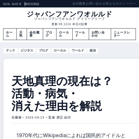
会社概要
お問い合わせ
私たちのストーリー
SUN, AUG 9
朝刊
日本語
ジャパンフアンワオルルド
ジャパンフアンワオルルド デイリーブリーフ
更新 08:12
16 本日の記事
ホー
天
会社概
ブロ
ローカ
ワール
お問い合
ニュースレ
ム
気
要
グ
ル
ド
わせ
ター
テック
ビジネス
ブログ
ローカル
ワールド
政治
天地真理の現在は？
活動・病気・
消えた理由を解説
佐藤健 • 2026-06-15 • 監修 渡辺 結衣
1970年代にWikipediaによれば国民的アイドルと