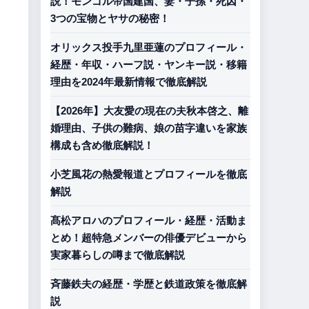
説！モンゴル帝国建国、妻・子孫・死因・
3つの宝物とヤサの秘密！
オリックス投手九里亜蓮のプロフィール・
経歴・年収・ハーフ説・ヤンキー説・移籍
理由を2024年最新情報で徹底解説
【2026年】大友愛の現在の夫秋本啓之、離
婚理由、子供の難病、娘の苗字違いを家族
構成も含め徹底解説！
小芝風花の熱愛報道とプロフィールを徹底
解説
髙松アロハのプロフィール・経歴・活動ま
とめ！超特急メンバーの俳優デビューから
実家暮らしの噂まで徹底解説
斉藤鉄夫の経歴・学歴と鉄道政策を徹底解
説