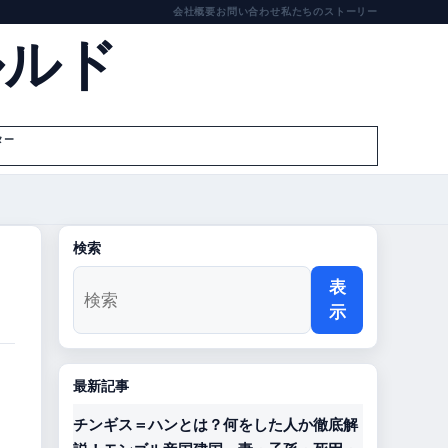
会社概要
お問い合わせ
私たちのストーリー
ルルド
ター
検索
表
示
最新記事
チンギス＝ハンとは？何をした人か徹底解