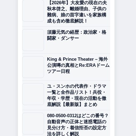
【2026年】大友愛の現在の夫
秋本啓之、離婚理由、子供の
難病、娘の苗字違いを家族構
成も含め徹底解説！
須藤元気の経歴：政治家・格
闘家・ダンサー
King & Prince Theater – 海外
公演噂の真相とRe:ERAドーム
ツアー日程
ユ・スンホの代表作・ドラマ
一覧と全作品リスト！兵役・
年収・学歴・現在の活動を徹
底解説【最新版】まとめ
080-0500-0312はどこの番号？
自動音声の正体と迷惑電話の
見分け方・着信拒否の設定方
法を詳しく解説