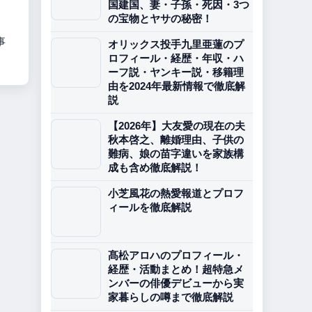
国建国、妻・子孫・死因・3つ
の宝物とヤサの秘密！
事
オリックス投手九里亜蓮のプ
ロフィール・経歴・年収・ハ
ーフ説・ヤンキー説・移籍理
由を2024年最新情報で徹底解
説
【2026年】大友愛の現在の夫
秋本啓之、離婚理由、子供の
難病、娘の苗字違いを家族構
成も含め徹底解説！
小芝風花の熱愛報道とプロフ
ィールを徹底解説
髙松アロハのプロフィール・
経歴・活動まとめ！超特急メ
ンバーの俳優デビューから実
家暮らしの噂まで徹底解説