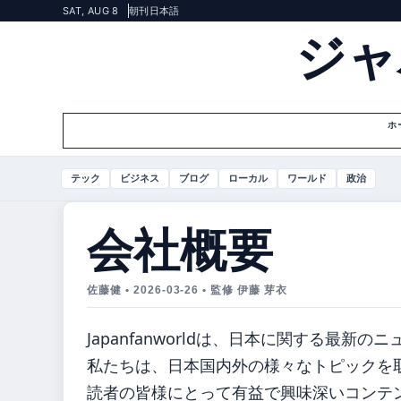
SAT, AUG 8
朝刊
日本語
ジャ
ホ
テック
ビジネス
ブログ
ローカル
ワールド
政治
会社概要
佐藤健 • 2026-03-26 • 監修 伊藤 芽衣
Japanfanworldは、日本に関する最
私たちは、日本国内外の様々なトピックを
読者の皆様にとって有益で興味深いコンテ