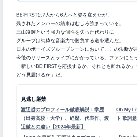
BE:FIRSTは7人から6人へと姿を変えたが、
残されたメンバーの結束はむしろ強まっている。
三山凌輝という強力な個性を失った代わりに、
グループは純粋な音楽力で勝負する道を選んだ。
日本のボーイズグループシーンにおいて、この決断が
今後のリリースとライブにかかっている。ファンにと
「新しいBE:FIRSTを応援するか、それとも離れるか
どう見届けるか」だ。
見逃し厳禁
渡辺哲のプロフィール徹底解説：学歴
Oh My 
（出身高校・大学）、経歴、代表作、渡
ト 歌詞
辺徹との違い【2024年最新】