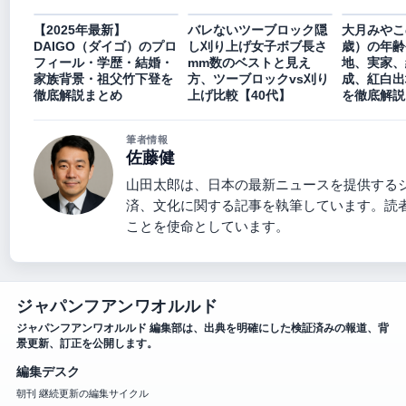
【2025年最新】
バレないツーブロック隠
大月みやこ
DAIGO（ダイゴ）のプロ
し刈り上げ女子ボブ長さ
歳）の年齢
フィール・学歴・結婚・
mm数のベストと見え
地、実家、
家族背景・祖父竹下登を
方、ツーブロックvs刈り
成、紅白出
徹底解説まとめ
上げ比較【40代】
を徹底解説
筆者情報
佐藤健
山田太郎は、日本の最新ニュースを提供する
済、文化に関する記事を執筆しています。読
ことを使命としています。
ジャパンフアンワオルルド
ジャパンフアンワオルルド 編集部は、出典を明確にした検証済みの報道、背
景更新、訂正を公開します。
編集デスク
朝刊 継続更新の編集サイクル