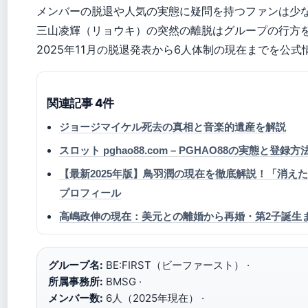
メンバーの脱退や人気の実態に疑問を持つファンは少
三山凌輝（リョウキ）の突然の離脱はグループの行方
2025年11月の脱退発表から6人体制の現在までを公
関連記事 4件
ジョージマイケル死去の真相と音楽的遺産を解説
スロット pghao88.com – PGHAO88の実態と登録
【最新2025年版】鳥羽潤の現在を徹底解説！「消えた」
プロフィール
高嶋政伸の現在：美元との離婚から再婚・第2子誕生
グループ名:
BE:FIRST（ビーファースト） ·
所属事務所:
BMSG ·
メンバー数:
6人（2025年現在） ·