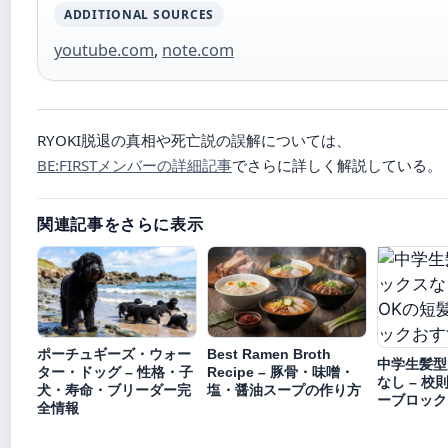
ADDITIONAL SOURCES
youtube.com
,
note.com
RYOKI脱退の真相や死亡説の誤解については、
BE:FIRSTメンバーの詳細記事
でさらに詳しく解説している。
関連記事をさらに表示
ポーチュギーズ・ウォー
Best Ramen Broth
中学生髪型
ター・ドッグ – 性格・子
Recipe – 豚骨・味噌・
なし – 校
犬・寿命・ブリーダー完
塩・醤油スープの作り方
ーブロック
全情報