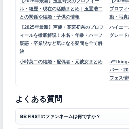
【2025年最新】玉置玲央のプロフィー
【202
ル・経歴・現在の活動まとめ｜玉置浩二
プロフィ
との関係や結婚・子供の情報
動・写真
【2025年最新】声優・花宮初奈のプロフ
ハイエース
ィールを徹底解説！本名・年齢・ハーフ
グレード
疑惑・卒業説など気になる疑問を全て解
決
小峠英二の結婚・配偶者・元彼女まとめ
s**t 
バー・20
フェス情
よくある質問
BE:FIRSTのファンネームは何ですか？