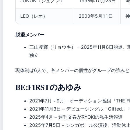
JUNON（ジュノン）
1998年10月23日
埼
LEO（レオ）
2000年5月11日
神
脱退メンバー
三山凌輝（リョウキ） – 2025年11月8日脱
独立
現体制は6人で、各メンバーの個性がグループの強み
BE:FIRSTのあゆみ
2021年7月～9月
– オーディション番組『THE F
2021年11月3日
– デビューシングル「Gifted.
2025年4月
– 週刊文春がRYOKIの私生活報道
2025年7月5日
– シンガポール公演後、活動休