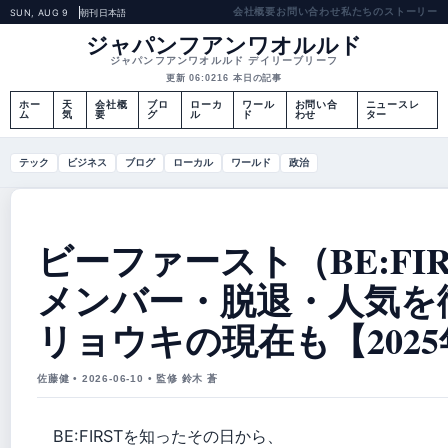
会社概要
お問い合わせ
私たちのストーリー
SUN, AUG 9
朝刊
日本語
ジャパンフアンワオルルド
ジャパンフアンワオルルド デイリーブリーフ
更新 06:02
16 本日の記事
ホー
天
会社概
ブロ
ローカ
ワール
お問い合
ニュースレ
ム
気
要
グ
ル
ド
わせ
ター
テック
ビジネス
ブログ
ローカル
ワールド
政治
ビーファースト（BE:FIR
メンバー・脱退・人気を
リョウキの現在も【202
佐藤健 • 2026-06-10 • 監修 鈴木 蒼
BE:FIRSTを知ったその日から、