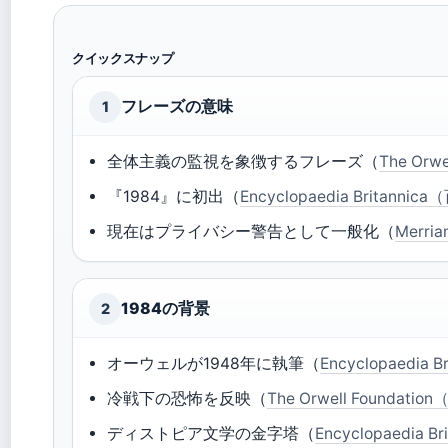
クイックスナップ
フレーズの意味
1
全体主義の監視を象徴するフレーズ（
The Or
『1984』に初出（
Encyclopaedia Britann
現在はプライバシー警告として一般化（
Merr
1984の背景
2
オーウェルが1948年に執筆（
Encyclopaedia
冷戦下の恐怖を反映（
The Orwell Found
ディストピア文学の金字塔（
Encyclopaedia 