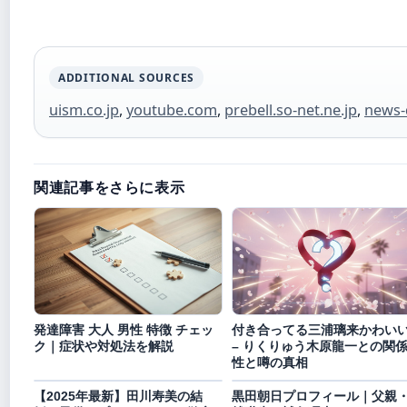
ADDITIONAL SOURCES
uism.co.jp
,
youtube.com
,
prebell.so-net.ne.jp
,
news-
関連記事をさらに表示
発達障害 大人 男性 特徴 チェッ
付き合ってる三浦璃来かわい
ク｜症状や対処法を解説
– りくりゅう木原龍一との関
性と噂の真相
【2025年最新】田川寿美の結
黒田朝日プロフィール｜父親