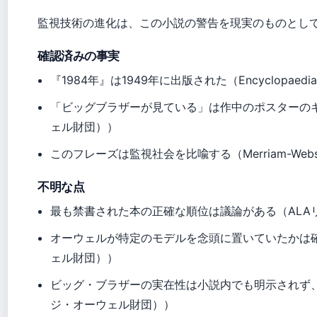
監視技術の進化は、この小説の警告を現実のものとし
確認済みの事実
『1984年』は1949年に出版された（Encyclopaedia
「ビッグブラザーが見ている」は作中のポスターのキャプショ
ェル財団））
このフレーズは監視社会を比喩する（Merriam-Web
不明な点
最も禁書された本の正確な順位は議論がある（ALA
オーウェルが特定のモデルを念頭に置いていたかは確実ではな
ェル財団））
ビッグ・ブラザーの実在性は小説内でも明示されず、象徴とし
ジ・オーウェル財団））