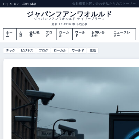
会社概要
お問い合わせ
私たちのストーリー
FRI, AUG 7
昼版
日本語
ジャパンフアンワオルルド
ジャパンフアンワオルルド デイリーブリーフ
更新 17:49
16 本日の記事
ホー
天
会社概
ブロ
ローカ
ワール
お問い合
ニュースレ
ム
気
要
グ
ル
ド
わせ
ター
テック
ビジネス
ブログ
ローカル
ワールド
政治