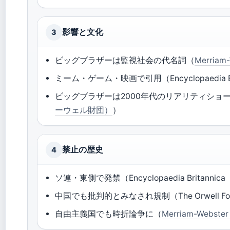
影響と文化
3
ビッグブラザーは監視社会の代名詞（
Merria
ミーム・ゲーム・映画で引用（Encyclopaedia B
ビッグブラザーは2000年代のリアリティショ
ーウェル財団）
）
禁止の歴史
4
ソ連・東側で発禁（Encyclopaedia Britann
中国でも批判的とみなされ規制（The Orwell 
自由主義国でも時折論争に（
Merriam-Webs