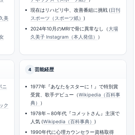
現在はリハビリ中、改善番組に挑戦 (
日刊
久美
スポーツ（スポーツ紙）
)
2024年10月のMRIで骨に異常なし（
大場
（女
久美子 Instagram（本人発信）
）
芸能経歴
4
ポニ
1977年『あなたをスターに！』で特別賞
受賞、歌手デビュー（
Wikipedia（百科事
典）
）
ック
1978年～80年代『コメットさん』主演で
人気 (
Wikipedia（百科事典）
)
1990年代に心理カウンセラー資格取得