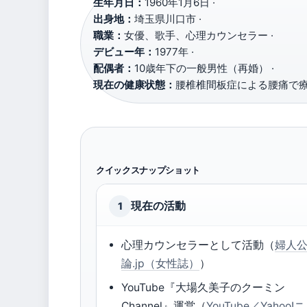
生年月日：
1960年1月6日 ·
出身地：
埼玉県川口市 ·
職業：
女優、歌手、心理カウンセラー ·
デビュー年：
1977年 ·
配偶者：
10歳年下の一般男性（再婚） ·
現在の健康状態：
腰椎椎間板症による腰痛で
クイックスナップショット
現在の活動
1
心理カウンセラーとして活動（
婦人
論.jp（女性誌）
）
YouTube『大場久美子のクーミン
Channel』運営（
YouTube／Yahoo!