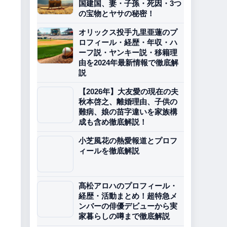
国建国、妻・子孫・死因・3つ
の宝物とヤサの秘密！
オリックス投手九里亜蓮のプ
ロフィール・経歴・年収・ハ
ーフ説・ヤンキー説・移籍理
由を2024年最新情報で徹底解
説
【2026年】大友愛の現在の夫
秋本啓之、離婚理由、子供の
難病、娘の苗字違いを家族構
成も含め徹底解説！
小芝風花の熱愛報道とプロフ
ィールを徹底解説
髙松アロハのプロフィール・
経歴・活動まとめ！超特急メ
ンバーの俳優デビューから実
家暮らしの噂まで徹底解説