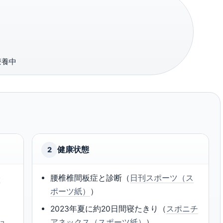
療養中
健康状態
2
公
腰椎椎間板症と診断（
日刊スポーツ（ス
ポーツ紙）
）
2023年夏に約20日間寝たきり（
スポニチ
ニュ
アネックス（スポーツ紙）
）