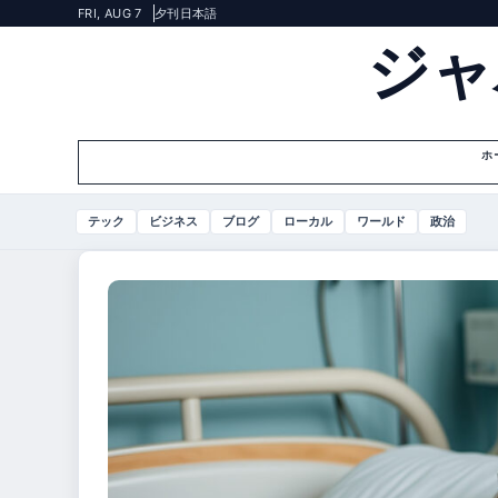
FRI, AUG 7
夕刊
日本語
ジャ
ホ
テック
ビジネス
ブログ
ローカル
ワールド
政治