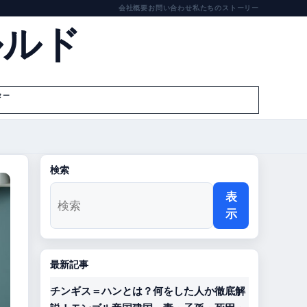
会社概要
お問い合わせ
私たちのストーリー
ルルド
ター
検索
表
示
最新記事
チンギス＝ハンとは？何をした人か徹底解