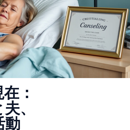
現在：
と夫、
活動