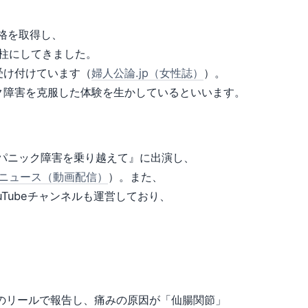
資格を取得し、
の柱にしてきました。
受け付けています（
婦人公論.jp（女性誌）
）。
ク障害を克服した体験を生かしているといいます。
画『パニック障害を乗り越えて』に出演し、
oo!ニュース（動画配信）
）。また、
uTubeチャンネルも運営しており、
gramのリールで報告し、痛みの原因が「仙腸関節」