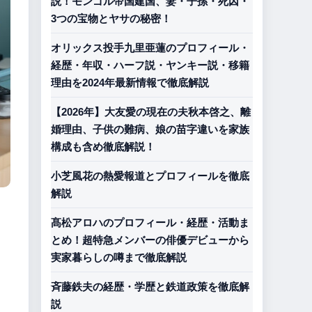
説！モンゴル帝国建国、妻・子孫・死因・
3つの宝物とヤサの秘密！
オリックス投手九里亜蓮のプロフィール・
経歴・年収・ハーフ説・ヤンキー説・移籍
理由を2024年最新情報で徹底解説
【2026年】大友愛の現在の夫秋本啓之、離
婚理由、子供の難病、娘の苗字違いを家族
構成も含め徹底解説！
小芝風花の熱愛報道とプロフィールを徹底
解説
髙松アロハのプロフィール・経歴・活動ま
とめ！超特急メンバーの俳優デビューから
実家暮らしの噂まで徹底解説
斉藤鉄夫の経歴・学歴と鉄道政策を徹底解
説