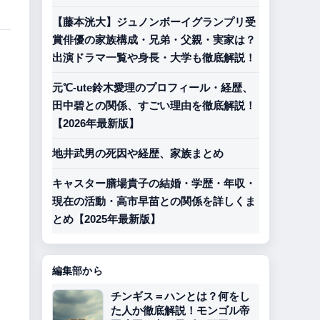
【藤本洸大】ジュノンボーイグランプリ受
賞俳優の家族構成・兄弟・父親・実家は？
出演ドラマ一覧や身長・大学も徹底解説！
元℃-ute鈴木愛理のプロフィール・経歴、
田中碧との関係、すごい理由を徹底解説！
【2026年最新版】
地井武男の死因や経歴、家族まとめ
キャスター膳場貴子の結婚・学歴・年収・
現在の活動・高市早苗との関係を詳しくま
とめ【2025年最新版】
編集部から
チンギス＝ハンとは？何をし
た人か徹底解説！モンゴル帝