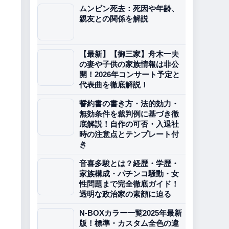
ムンビン死去：死因や年齢、
親友との関係を解説
【最新】【御三家】舟木一夫
の妻や子供の家族情報は非公
開！2026年コンサート予定と
代表曲を徹底解説！
誓約書の書き方・法的効力・
無効条件を裁判例に基づき徹
底解説！自作の可否・入退社
時の注意点とテンプレート付
き
音喜多駿とは？経歴・学歴・
家族構成・パチンコ騒動・女
性問題まで完全徹底ガイド！
透明な政治家の素顔に迫る
N-BOXカラー一覧2025年最新
版！標準・カスタム全色の違