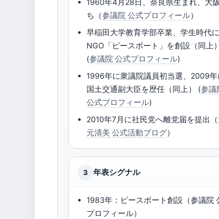
1960年4月28日、奈良県生まれ、大
ち（
参議院 公式プロフィール
）
早稲田大学教育学部卒業、学生時代
NGO「ピースボート」を創設（同上
(
参議院 公式プロフィール
)
1996年に衆議院議員初当選、2009年
国土交通副大臣を歴任（同上） (
参議
公式プロフィール
)
2010年7月に社民党へ離党届を提出（
元清美 公式活動ブログ
）
年表シグナル
3
1983年：ピースボート創設（参議院 
プロフィール）