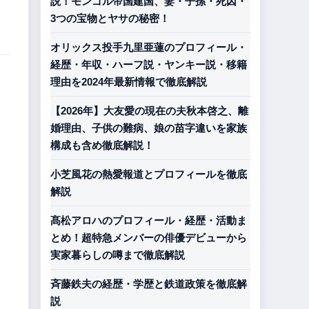
説！モンゴル帝国建国、妻・子孫・死因・
3つの宝物とヤサの秘密！
オリックス投手九里亜蓮のプロフィール・
経歴・年収・ハーフ説・ヤンキー説・移籍
理由を2024年最新情報で徹底解説
【2026年】大友愛の現在の夫秋本啓之、離
婚理由、子供の難病、娘の苗字違いを家族
構成も含め徹底解説！
小芝風花の熱愛報道とプロフィールを徹底
解説
髙松アロハのプロフィール・経歴・活動ま
とめ！超特急メンバーの俳優デビューから
実家暮らしの噂まで徹底解説
斉藤鉄夫の経歴・学歴と鉄道政策を徹底解
説