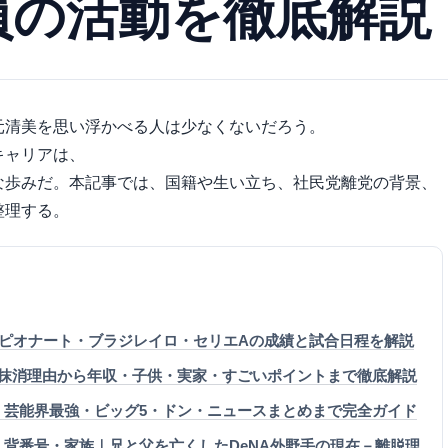
員の活動を徹底解説
元清美を思い浮かべる人は少なくないだろう。
キャリアは、
な歩みだ。本記事では、国籍や生い立ち、社民党離党の背景、
整理する。
カンピオナート・ブラジレイロ・セリエAの成績と試合日程を解説
優：抹消理由から年収・子供・実家・すごいポイントまで徹底解説
能・芸能界最強・ビッグ5・ドン・ニュースまとめまで完全ガイド
・背番号・家族｜兄と父を亡くしたDeNA外野手の現在－離脱理