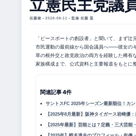
立憲民主党議
佐藤健 • 2026-06-11 • 監修 佐藤 遥
「ピースボートの創設者」と聞いて、まず辻
市民運動の最前線から国会議員へ——彼女の
草の根外交と政党政治の両方を経験した稀有
家族構成まで、公式資料と主要報道をもとに
関連記事 4件
サントスFC 2025年シーズン最新順位！
【2025年8月最新】阪神タイガース岩崎
【2025年最新】芸能とは？定義・三大芸
【2025年】蝦名達夫のプロフィール・年俸