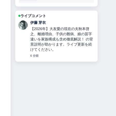
ライブコメント
鈴木 蒼
チンギス＝ハンとは？何をした人か徹
底解説！モンゴル帝国建国、妻・子
孫・死因・3つの宝物とヤサの秘密！
の報道は丁寧で、流れを追いやすいで
す。
8 分前