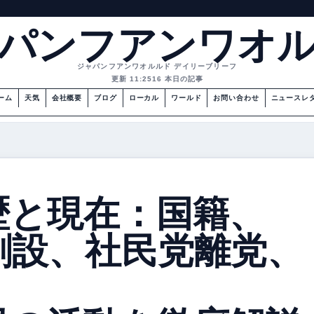
パンフアンワオ
ジャパンフアンワオルルド デイリーブリーフ
更新 11:25
16 本日の記事
ーム
天気
会社概要
ブログ
ローカル
ワールド
お問い合わせ
ニュースレ
歴と現在：国籍、
創設、社民党離党、