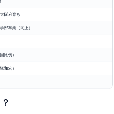
日
大阪府育ち
学部卒業（同上）
国比例）
塚和宏）
こ？