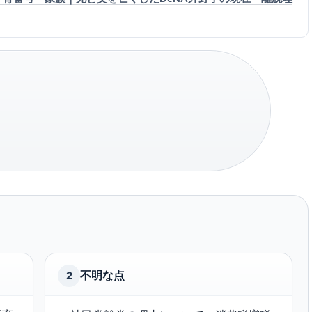
不明な点
2