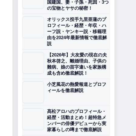
国建国、妻・子孫・死因・3つ
の宝物とヤサの秘密！
オリックス投手九里亜蓮のプ
ロフィール・経歴・年収・ハ
ーフ説・ヤンキー説・移籍理
由を2024年最新情報で徹底解
説
【2026年】大友愛の現在の夫
秋本啓之、離婚理由、子供の
難病、娘の苗字違いを家族構
成も含め徹底解説！
小芝風花の熱愛報道とプロフ
ィールを徹底解説
髙松アロハのプロフィール・
経歴・活動まとめ！超特急メ
ンバーの俳優デビューから実
家暮らしの噂まで徹底解説