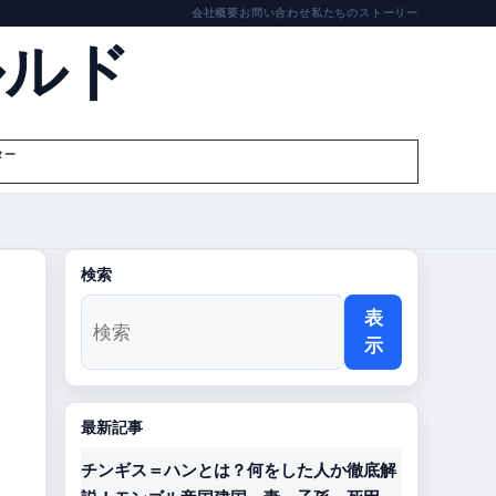
会社概要
お問い合わせ
私たちのストーリー
ルルド
ター
検索
表
示
最新記事
チンギス＝ハンとは？何をした人か徹底解