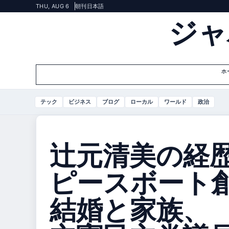
THU, AUG 6
朝刊
日本語
ジャ
ホ
テック
ビジネス
ブログ
ローカル
ワールド
政治
辻元清美の経
ピースボート
結婚と家族、