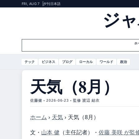
FRI, AUG 7
夕刊
日本語
ジャ
ホ
テック
ビジネス
ブログ
ローカル
ワールド
政治
天気（8月）
佐藤健 • 2026-06-23 • 監修 渡辺 結衣
ホーム
›
天気
›
天気（8月）
文・
山本 健
（主任記者）
・
佐藤 美咲 が監