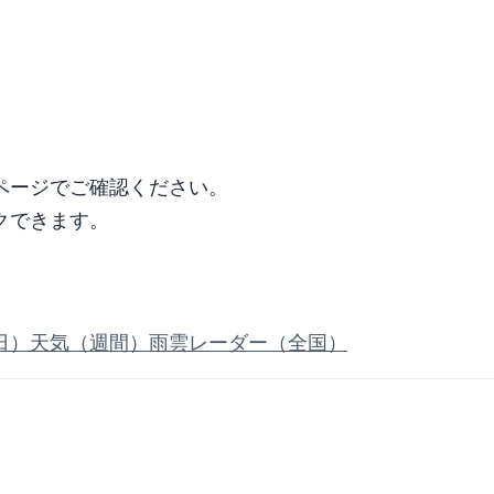
ページでご確認ください。
クできます。
日）
天気（週間）
雨雲レーダー（全国）