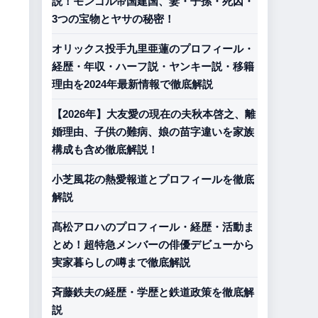
説！モンゴル帝国建国、妻・子孫・死因・
3つの宝物とヤサの秘密！
オリックス投手九里亜蓮のプロフィール・
経歴・年収・ハーフ説・ヤンキー説・移籍
理由を2024年最新情報で徹底解説
【2026年】大友愛の現在の夫秋本啓之、離
婚理由、子供の難病、娘の苗字違いを家族
構成も含め徹底解説！
小芝風花の熱愛報道とプロフィールを徹底
解説
髙松アロハのプロフィール・経歴・活動ま
とめ！超特急メンバーの俳優デビューから
実家暮らしの噂まで徹底解説
斉藤鉄夫の経歴・学歴と鉄道政策を徹底解
説