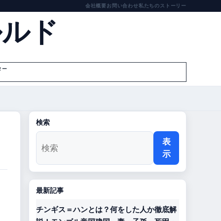
会社概要
お問い合わせ
私たちのストーリー
ルルド
ター
検索
表
示
最新記事
チンギス＝ハンとは？何をした人か徹底解