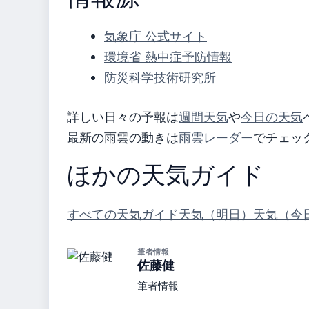
気象庁 公式サイト
環境省 熱中症予防情報
防災科学技術研究所
詳しい日々の予報は
週間天気
や
今日の天気
最新の雨雲の動きは
雨雲レーダー
でチェッ
ほかの天気ガイド
すべての天気ガイド
天気（明日）
天気（今
筆者情報
佐藤健
筆者情報