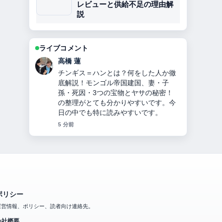
レビューと供給不足の理由解
説
ライブコメント
佐藤 遥
オリックス投手九里亜蓮のプロフィー
ル・経歴・年収・ハーフ説・ヤンキー
説・移籍理由を2024年最新情報で徹底
解説 を追っていますが、この解説は落
ち着いていて信頼できます。
7 分前
ポリシー
運営情報、ポリシー、読者向け連絡先。
会社概要