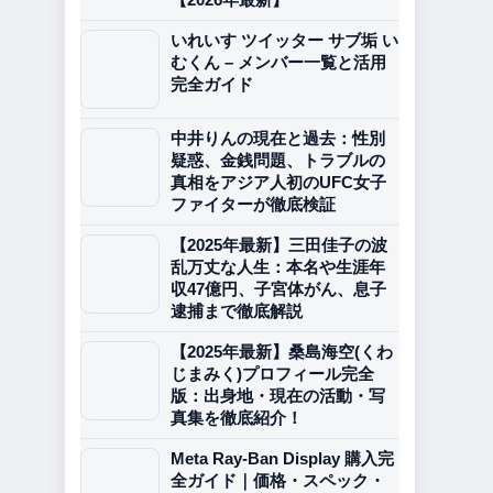
いれいす ツイッター サブ垢 い
むくん – メンバー一覧と活用
完全ガイド
中井りんの現在と過去：性別
疑惑、金銭問題、トラブルの
真相をアジア人初のUFC女子
ファイターが徹底検証
【2025年最新】三田佳子の波
乱万丈な人生：本名や生涯年
収47億円、子宮体がん、息子
逮捕まで徹底解説
【2025年最新】桑島海空(くわ
じまみく)プロフィール完全
版：出身地・現在の活動・写
真集を徹底紹介！
Meta Ray-Ban Display 購入完
全ガイド｜価格・スペック・