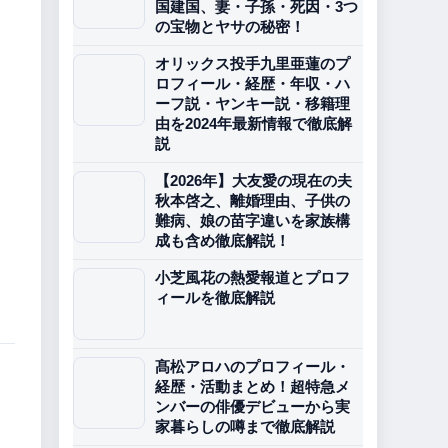
国建国、妻・子孫・死因・3つ
の宝物とヤサの秘密！
オリックス投手九里亜蓮のプ
ロフィール・経歴・年収・ハ
ーフ説・ヤンキー説・移籍理
由を2024年最新情報で徹底解
説
【2026年】大友愛の現在の夫
秋本啓之、離婚理由、子供の
難病、娘の苗字違いを家族構
成も含め徹底解説！
小芝風花の熱愛報道とプロフ
ィールを徹底解説
髙松アロハのプロフィール・
経歴・活動まとめ！超特急メ
ンバーの俳優デビューから実
家暮らしの噂まで徹底解説