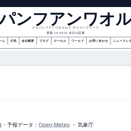
パンフアンワオ
ジャパンフアンワオルルド デイリーブリーフ
更新 19:54
16 本日の記事
ーム
天気
会社概要
ブログ
ローカル
ワールド
お問い合わせ
ニュースレ
修
・
予報データ：
Open-Meteo
・ 気象庁