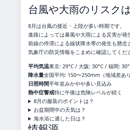
台風や大雨のリスク
8月は台風の接近・上陸が多い時期です。
進路によっては暴風や大雨による災害が発
前線の停滞による線状降水帯の発生も懸念
気象庁の防災情報をこまめに確認してくだ
平均気温
東京: 29°C / 大阪: 30°C / 福岡: 30
降水量
全国平均: 150〜250mm（地域差あ
日照時間
平年並みかやや多い見込み
熱中症警戒
特に午後は危険レベルが続く
8月の服装のポイントは？
お盆期間中の天気は？
海水浴に適した日は？
情報源