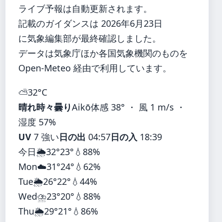
ライブ予報は自動更新されます。
記載のガイダンスは 2026年6月23日
に気象編集部が最終確認しました。
データは気象庁ほか各国気象機関のものを
Open-Meteo 経由で利用しています。
⛅
32°
C
晴れ時々曇り
Aikō
体感 38° ・ 風 1 m/s ・
湿度 57%
UV
7 強い
日の出
04:57
日の入
18:39
今日
🌦️
32°
23°
💧88%
Mon
☁️
31°
24°
💧62%
Tue
🌦️
26°
22°
💧44%
Wed
⛈️
23°
20°
💧88%
Thu
🌦️
29°
21°
💧86%