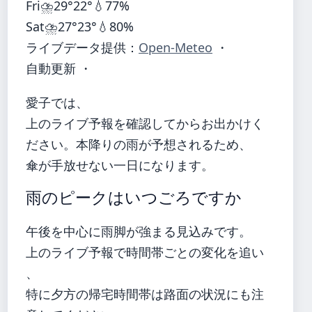
Fri
⛈️
29°
22°
💧77%
Sat
⛈️
27°
23°
💧80%
ライブデータ提供：
Open-Meteo
・
自動更新 ・
愛子では、
上のライブ予報を確認してからお出かけく
ださい。本降りの雨が予想されるため、
傘が手放せない一日になります。
雨のピークはいつごろですか
午後を中心に雨脚が強まる見込みです。
上のライブ予報で時間帯ごとの変化を追い
、
特に夕方の帰宅時間帯は路面の状況にも注