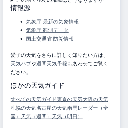
情報源
気象庁 最新の気象情報
気象庁 観測データ
国土交通省 防災情報
愛子の天気をさらに詳しく知りたい方は、
天気ハブ
や
週間天気予報
もあわせてご覧く
ださい。
ほかの天気ガイド
すべての天気ガイド
東京の天気
大阪の天気
札幌の天気
名古屋の天気
雨雲レーダー（全
国）
天気（週間）
天気（明日）