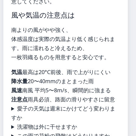
意してください。
風や気温の注意点は
南よりの風がやや強く、
体感温度は実際の気温より低く感じられま
す。雨に濡れると冷えるため、
一枚羽織るものを用意すると安心です。
気温
最高は20°C前後、雨で上がりにくい
降水量
20〜40mmのまとまった雨
風速
南風 平均5〜8m/s、瞬間的に強まる
注意点
雨具必須、路面の滑りやすさに留意
愛子の天気は週末にかけてどう変わりま
すか
洗濯物は外に干せますか
この雨で花粉の飛散はどうなりますか