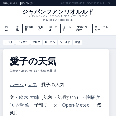
会社概要
お問い合わせ
私たちのストーリー
SUN, AUG 9
朝刊
日本語
ジャパンフアンワオルルド
ジャパンフアンワオルルド デイリーブリーフ
更新 03:25
16 本日の記事
ホー
天
会社概
ブロ
ローカ
ワール
お問い合
ニュースレ
ム
気
要
グ
ル
ド
わせ
ター
テック
ビジネス
ブログ
ローカル
ワールド
政治
愛子の天気
佐藤健 • 2026-06-23 • 監修 佐藤 遥
ホーム
›
天気
›
愛子の天気
文・
鈴木 大輔
（気象・気候担当）
・
佐藤 美
咲 が監修
・
予報データ：
Open-Meteo
・ 気
象庁