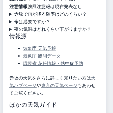
注意情報
強風注意報は現在発表なし
赤坂で雨が降る確率はどのくらい？
傘は必要ですか？
夜の気温はどれくらい下がりますか？
情報源
気象庁 天気予報
気象庁 観測データ
環境省 花粉情報・熱中症予防
赤坂の天気をさらに詳しく知りたい方は
天
気ハブページ
や
東京の天気ページ
もあわせ
てご覧ください。
ほかの天気ガイド