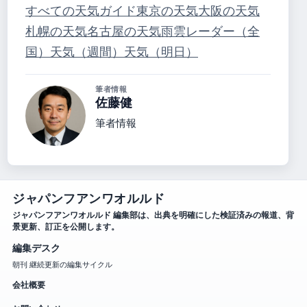
すべての天気ガイド
東京の天気
大阪の天気
札幌の天気
名古屋の天気
雨雲レーダー（全
国）
天気（週間）
天気（明日）
筆者情報
佐藤健
筆者情報
ジャパンフアンワオルルド
ジャパンフアンワオルルド 編集部は、出典を明確にした検証済みの報道、背
景更新、訂正を公開します。
編集デスク
朝刊 継続更新の編集サイクル
会社概要