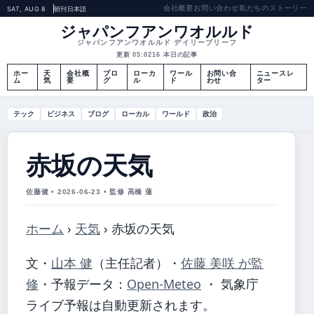
会社概要
お問い合わせ
私たちのストーリー
SAT, AUG 8
朝刊
日本語
ジャパンフアンワオルルド
ジャパンフアンワオルルド デイリーブリーフ
更新 05:02
16 本日の記事
ホー
天
会社概
ブロ
ローカ
ワール
お問い合
ニュースレ
ム
気
要
グ
ル
ド
わせ
ター
テック
ビジネス
ブログ
ローカル
ワールド
政治
赤坂の天気
佐藤健 • 2026-06-23 • 監修 高橋 蓮
ホーム
›
天気
›
赤坂の天気
文・
山本 健
（主任記者）
・
佐藤 美咲 が監
修
・
予報データ：
Open-Meteo
・ 気象庁
ライブ予報は自動更新されます。