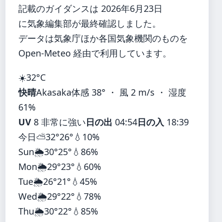
記載のガイダンスは 2026年6月23日
に気象編集部が最終確認しました。
データは気象庁ほか各国気象機関のものを
Open-Meteo 経由で利用しています。
☀️
32°
C
快晴
Akasaka
体感 38° ・ 風 2 m/s ・ 湿度
61%
UV
8 非常に強い
日の出
04:54
日の入
18:39
今日
⛅
32°
26°
💧10%
Sun
🌦️
30°
25°
💧86%
Mon
🌦️
29°
23°
💧60%
Tue
🌦️
26°
21°
💧45%
Wed
🌦️
29°
22°
💧78%
Thu
🌦️
30°
22°
💧85%