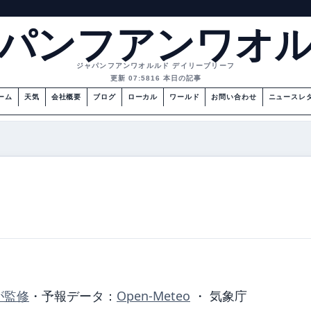
パンフアンワオ
ジャパンフアンワオルルド デイリーブリーフ
更新 07:58
16 本日の記事
ーム
天気
会社概要
ブログ
ローカル
ワールド
お問い合わせ
ニュースレ
が監修
・
予報データ：
Open-Meteo
・ 気象庁