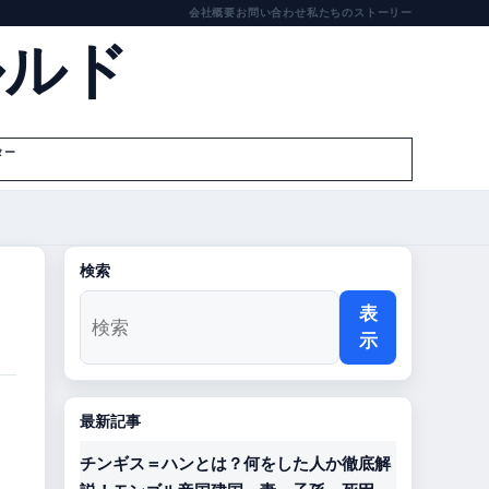
会社概要
お問い合わせ
私たちのストーリー
ルルド
ター
検索
表
示
最新記事
チンギス＝ハンとは？何をした人か徹底解