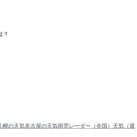
は？
札幌の天気
名古屋の天気
雨雲レーダー（全国）
天気（週