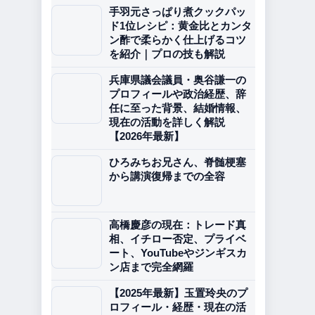
手羽元さっぱり煮クックパッ
ド1位レシピ：黄金比とカンタ
ン酢で柔らかく仕上げるコツ
を紹介｜プロの技も解説
兵庫県議会議員・奥谷謙一の
プロフィールや政治経歴、辞
任に至った背景、結婚情報、
現在の活動を詳しく解説
【2026年最新】
ひろみちお兄さん、脊髄梗塞
から講演復帰までの全容
高橋慶彦の現在：トレード真
相、イチロー否定、プライベ
ート、YouTubeやジンギスカ
ン店まで完全網羅
【2025年最新】玉置玲央のプ
ロフィール・経歴・現在の活