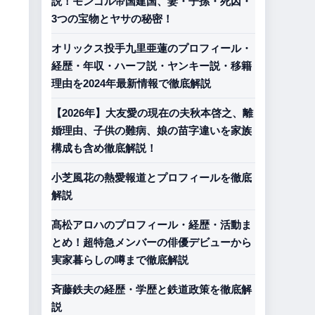
説！モンゴル帝国建国、妻・子孫・死因・
3つの宝物とヤサの秘密！
オリックス投手九里亜蓮のプロフィール・
経歴・年収・ハーフ説・ヤンキー説・移籍
理由を2024年最新情報で徹底解説
【2026年】大友愛の現在の夫秋本啓之、離
婚理由、子供の難病、娘の苗字違いを家族
構成も含め徹底解説！
小芝風花の熱愛報道とプロフィールを徹底
解説
髙松アロハのプロフィール・経歴・活動ま
とめ！超特急メンバーの俳優デビューから
実家暮らしの噂まで徹底解説
斉藤鉄夫の経歴・学歴と鉄道政策を徹底解
説