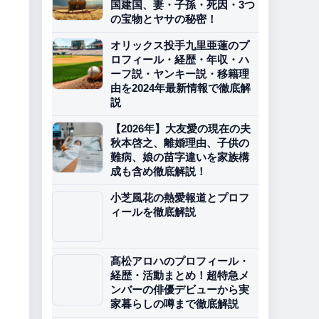
国建国、妻・子孫・死因・3つ
の宝物とヤサの秘密！
オリックス投手九里亜蓮のプ
ロフィール・経歴・年収・ハ
ーフ説・ヤンキー説・移籍理
由を2024年最新情報で徹底解
説
【2026年】大友愛の現在の夫
秋本啓之、離婚理由、子供の
難病、娘の苗字違いを家族構
成も含め徹底解説！
小芝風花の熱愛報道とプロフ
ィールを徹底解説
髙松アロハのプロフィール・
経歴・活動まとめ！超特急メ
ンバーの俳優デビューから実
家暮らしの噂まで徹底解説