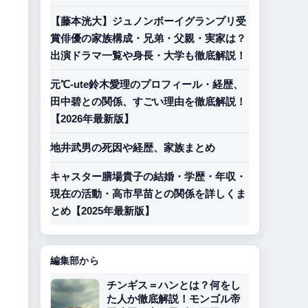
【藤本洸大】ジュノンボーイグランプリ受
賞俳優の家族構成・兄弟・父親・実家は？
出演ドラマ一覧や身長・大学も徹底解説！
元℃-ute鈴木愛理のプロフィール・経歴、
田中碧との関係、すごい理由を徹底解説！
【2026年最新版】
地井武男の死因や経歴、家族まとめ
キャスター膳場貴子の結婚・学歴・年収・
現在の活動・高市早苗との関係を詳しくま
とめ【2025年最新版】
編集部から
チンギス＝ハンとは？何をし
た人か徹底解説！モンゴル帝