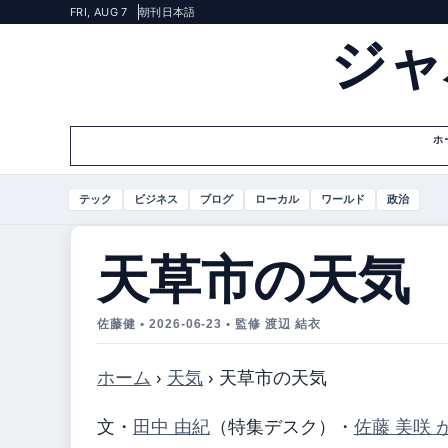
FRI, AUG 7
朝刊
日本語
ジャ
ホ
テック
ビジネス
ブログ
ローカル
ワールド
政治
天草市の天気
佐藤健 • 2026-06-23 • 監修 渡辺 結衣
ホーム
›
天気
›
天草市の天気
文・
田中 由紀
（特集デスク）
・
佐藤 美咲 