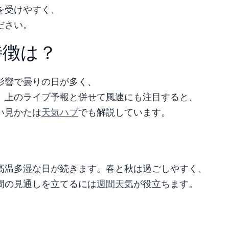
を受けやすく、
ださい。
特徴は？
影響で曇りの日が多く、
。上のライブ予報と併せて風速にも注目すると、
い見かたは
天気ハブ
でも解説しています。
向
高温多湿な日が続きます。春と秋は過ごしやすく、
間の見通しを立てるには
週間天気
が役立ちます。