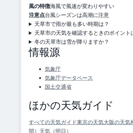
風の特徴
海風で風速が変わりやすい
注意点
台風シーズンは高潮に注意
天草市で雨が最も多い時期は？
天草市の天気を確認するときのポイント
冬の天草市は雪が降りますか？
情報源
気象庁
気象庁データベース
国土交通省
ほかの天気ガイド
すべての天気ガイド
東京の天気
大阪の天気
間）
天気（明日）