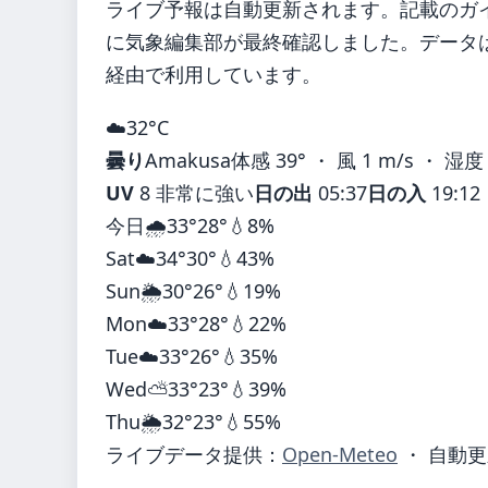
ライブ予報は自動更新されます。記載のガイダ
に気象編集部が最終確認しました。データは気
経由で利用しています。
☁️
32°
C
曇り
Amakusa
体感 39° ・ 風 1 m/s ・ 湿度
UV
8 非常に強い
日の出
05:37
日の入
19:12
今日
🌧️
33°
28°
💧8%
Sat
☁️
34°
30°
💧43%
Sun
🌦️
30°
26°
💧19%
Mon
☁️
33°
28°
💧22%
Tue
☁️
33°
26°
💧35%
Wed
⛅
33°
23°
💧39%
Thu
🌦️
32°
23°
💧55%
ライブデータ提供：
Open-Meteo
・ 自動更