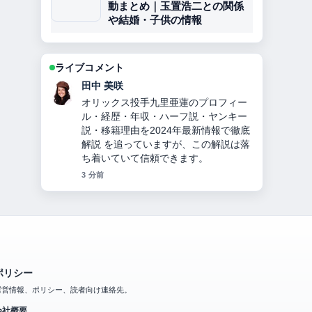
動まとめ｜玉置浩二との関係
や結婚・子供の情報
ライブコメント
中村 悠斗
【2026年】大友愛の現在の夫秋本啓
之、離婚理由、子供の難病、娘の苗字
違いを家族構成も含め徹底解説！ の背
景説明が助かります。ライブ更新を続
けてください。
5 分前
ポリシー
運営情報、ポリシー、読者向け連絡先。
会社概要