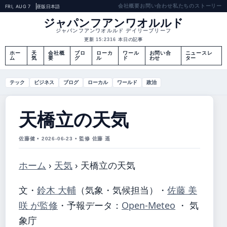
会社概要
お問い合わせ
私たちのストーリー
FRI, AUG 7
昼版
日本語
ジャパンフアンワオルルド
ジャパンフアンワオルルド デイリーブリーフ
更新 15:23
16 本日の記事
ホー
天
会社概
ブロ
ローカ
ワール
お問い合
ニュースレ
ム
気
要
グ
ル
ド
わせ
ター
テック
ビジネス
ブログ
ローカル
ワールド
政治
天橋立の天気
佐藤健 • 2026-06-23 • 監修 佐藤 遥
ホーム
›
天気
›
天橋立の天気
文・
鈴木 大輔
（気象・気候担当）
・
佐藤 美
咲 が監修
・
予報データ：
Open-Meteo
・ 気
象庁