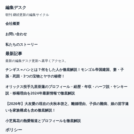
編集デスク
朝刊 継続更新の編集サイクル
会社概要
お問い合わせ
私たちのストーリー
最新記事
最新の編集デスク更新へ素早くアクセス。
チンギス＝ハンとは？何をした人か徹底解説！モンゴル帝国建国、妻・子
孫・死因・3つの宝物とヤサの秘密！
オリックス投手九里亜蓮のプロフィール・経歴・年収・ハーフ説・ヤンキー
説・移籍理由を2024年最新情報で徹底解説
【2026年】大友愛の現在の夫秋本啓之、離婚理由、子供の難病、娘の苗字違
いを家族構成も含め徹底解説！
小芝風花の熱愛報道とプロフィールを徹底解説
ポリシー