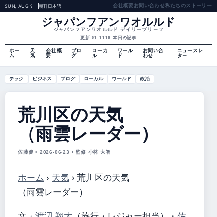
会社概要
お問い合わせ
私たちのストーリー
SUN, AUG 9
朝刊
日本語
ジャパンフアンワオルルド
ジャパンフアンワオルルド デイリーブリーフ
更新 01:11
16 本日の記事
ホー
天
会社概
ブロ
ローカ
ワール
お問い合
ニュースレ
ム
気
要
グ
ル
ド
わせ
ター
テック
ビジネス
ブログ
ローカル
ワールド
政治
荒川区の天気
（雨雲レーダー）
佐藤健 • 2026-06-23 • 監修 小林 大智
ホーム
›
天気
›
荒川区の天気
（雨雲レーダー）
文・
渡辺 翔太
（旅行・レジャー担当）
・
佐