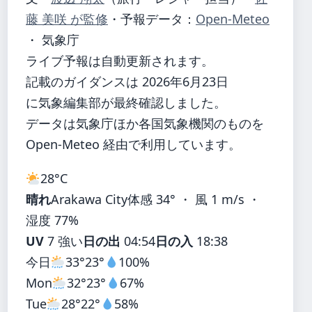
藤 美咲 が監修
・
予報データ：
Open-Meteo
・ 気象庁
ライブ予報は自動更新されます。
記載のガイダンスは 2026年6月23日
に気象編集部が最終確認しました。
データは気象庁ほか各国気象機関のものを
Open-Meteo 経由で利用しています。
28°
C
晴れ
Arakawa City
体感 34° ・ 風 1 m/s ・
湿度 77%
UV
7 強い
日の出
04:54
日の入
18:38
今日
33°
23°
100%
Mon
32°
23°
67%
Tue
28°
22°
58%