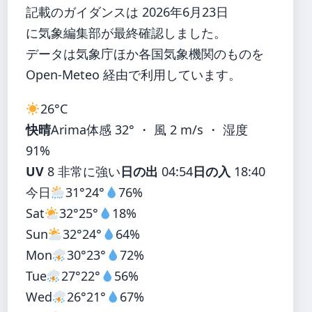
記載のガイダンスは 2026年6月23日
に気象編集部が最終確認しました。
データは気象庁ほか各国気象機関のものを
Open-Meteo 経由で利用しています。
26°
C
快晴
Arima
体感 32° ・ 風 2 m/s ・ 湿度
91%
UV
8 非常に強い
日の出
04:54
日の入
18:40
今日
31°
24°
76%
Sat
32°
25°
18%
Sun
32°
24°
64%
Mon
30°
23°
72%
Tue
27°
22°
56%
Wed
26°
21°
67%