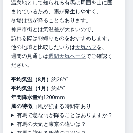
温泉地として知られる有馬は周囲を山に囲
まれているため、霧が発生しやすく、
冬場は雪が降ることもあります。
神戸市街とは気温差が大きいので、
訪れる際は羽織りものをおすすめします。
他の地域と比較したい方は
天気ハブ
を、
週間の見通しは
週間天気ページ
でご確認く
ださい。
平均気温（8月）
約26°C
平均気温（1月）
約4°C
年間降水量
約1200mm
風の特徴
山風が強まる時間帯あり
有馬で急な雨が降ることはありますか？
有馬の天気と東京の違いは？
有馬を訪れる服装のコツは？