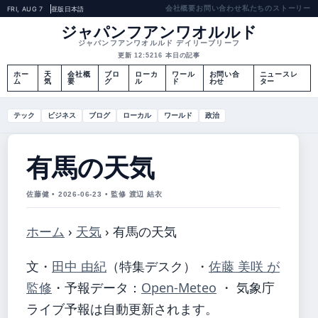
会社概要
お問い合わせ
私たちのストーリー
FRI, AUG 7
昼版
日本語
ジャパンフアンワオルルド
ジャパンフアンワオルルド デイリーブリーフ
更新 12:52
16 本日の記事
ホー
天
会社概
ブロ
ローカ
ワール
お問い合
ニュースレ
ム
気
要
グ
ル
ド
わせ
ター
テック
ビジネス
ブログ
ローカル
ワールド
政治
有馬の天気
佐藤健 • 2026-06-23 • 監修 渡辺 結衣
ホーム
›
天気
›
有馬の天気
文・
田中 由紀
（特集デスク）
・
佐藤 美咲 が
監修
・
予報データ：
Open-Meteo
・ 気象庁
ライブ予報は自動更新されます。