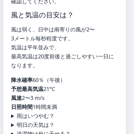
確認してください。
風と気温の目安は？
風は弱く、日中は南寄りの風が2〜
3メートル毎秒程度です。
気温は平年並みで、
最高気温は20度前後と過ごしやすい一日に
なります。
降水確率
60％（午後）
予想最高気温
21°C
風速
2〜3 m/s
日照時間
1時間未満
雨はいつやむ？
明日の天気は？
洗濯物は外に干せる？