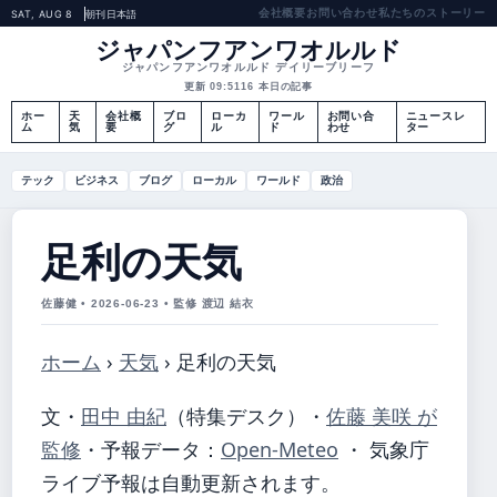
会社概要
お問い合わせ
私たちのストーリー
SAT, AUG 8
朝刊
日本語
ジャパンフアンワオルルド
ジャパンフアンワオルルド デイリーブリーフ
更新 09:51
16 本日の記事
ホー
天
会社概
ブロ
ローカ
ワール
お問い合
ニュースレ
ム
気
要
グ
ル
ド
わせ
ター
テック
ビジネス
ブログ
ローカル
ワールド
政治
足利の天気
佐藤健 • 2026-06-23 • 監修 渡辺 結衣
ホーム
›
天気
›
足利の天気
文・
田中 由紀
（特集デスク）
・
佐藤 美咲 が
監修
・
予報データ：
Open-Meteo
・ 気象庁
ライブ予報は自動更新されます。