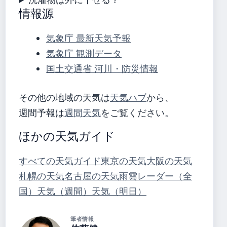
情報源
気象庁 最新天気予報
気象庁 観測データ
国土交通省 河川・防災情報
その他の地域の天気は
天気ハブ
から、
週間予報は
週間天気
をご覧ください。
ほかの天気ガイド
すべての天気ガイド
東京の天気
大阪の天気
札幌の天気
名古屋の天気
雨雲レーダー（全
国）
天気（週間）
天気（明日）
筆者情報