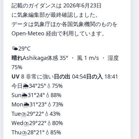
記載のガイダンスは 2026年6月23日
に気象編集部が最終確認しました。
データは気象庁ほか各国気象機関のものを
Open-Meteo 経由で利用しています。
🌤️
29°
C
晴れ
Ashikaga
体感 35° ・ 風 1 m/s ・ 湿度
75%
UV
8 非常に強い
日の出
04:54
日の入
18:41
今日
🌦️
34°
25°
💧75%
Sun
🌦️
31°
24°
💧88%
Mon
🌦️
31°
23°
💧73%
Tue
⛈️
29°
22°
💧43%
Wed
⛈️
29°
22°
💧80%
Thu
⛈️
28°
21°
💧85%