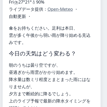
Fri
⛈️
27°
21°
💧90%
ライブデータ提供：
Open-Meteo
・
自動更新 ・
傘をお持ちください。足利は本日、
雲が多く午後から弱い雨が降り始める見込
みです。
今日の天気はどう変わる？
朝のうちは曇り空ですが、
昼過ぎから雨雲がかかり始めます。
降水量は数ミリ程度とまとまった雨にはな
りませんが、
夕方まで断続的に降るでしょう。
上のライブ予報で最新の降水タイミングを