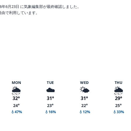
6年6月23日 に気象編集部が最終確認しました。
o 経由で利用しています。
度 85%
MON
TUE
WED
THU
🌦️
☁️
🌤️
🌦️
32°
31°
31°
29°
24°
23°
22°
25°
💧47%
💧16%
💧12%
💧33%