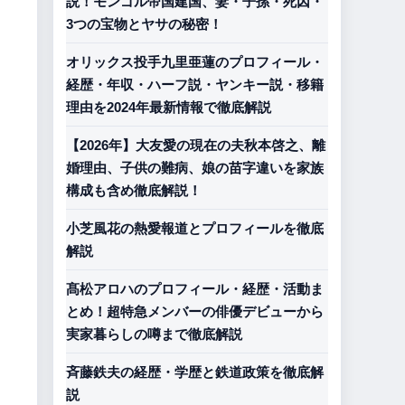
説！モンゴル帝国建国、妻・子孫・死因・
3つの宝物とヤサの秘密！
オリックス投手九里亜蓮のプロフィール・
経歴・年収・ハーフ説・ヤンキー説・移籍
理由を2024年最新情報で徹底解説
【2026年】大友愛の現在の夫秋本啓之、離
婚理由、子供の難病、娘の苗字違いを家族
構成も含め徹底解説！
小芝風花の熱愛報道とプロフィールを徹底
解説
髙松アロハのプロフィール・経歴・活動ま
とめ！超特急メンバーの俳優デビューから
実家暮らしの噂まで徹底解説
斉藤鉄夫の経歴・学歴と鉄道政策を徹底解
説