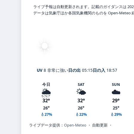
ライブ予報は自動更新されます。記載のガイダンスは 202
データは気象庁ほか各国気象機関のものを Open-Mete
☀️
快晴
26°
C
Awaji Island
体感 31° ・ 風 3 m/s ・ 湿
UV
8 非常に強い
日の出
05:15
日の入
18:57
今日
SAT
SUN
🌦️
🌤️
☁️
32°
32°
29°
26°
26°
25°
💧27%
💧22%
💧29%
ライブデータ提供：
Open-Meteo
・ 自動更新 ・