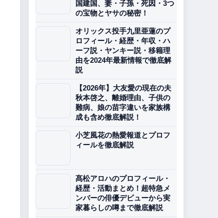
国建国、妻・子孫・死因・3つ
の宝物とヤサの秘密！
オリックス投手九里亜蓮のプ
ロフィール・経歴・年収・ハ
ーフ説・ヤンキー説・移籍理
由を2024年最新情報で徹底解
説
【2026年】大友愛の現在の夫
秋本啓之、離婚理由、子供の
難病、娘の苗字違いを家族構
成も含め徹底解説！
小芝風花の熱愛報道とプロフ
ィールを徹底解説
髙松アロハのプロフィール・
経歴・活動まとめ！超特急メ
ンバーの俳優デビューから実
家暮らしの噂まで徹底解説