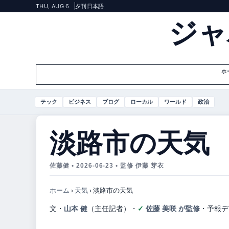
THU, AUG 6
夕刊
日本語
ジャ
ホ
テック
ビジネス
ブログ
ローカル
ワールド
政治
淡路市の天気
佐藤健 • 2026-06-23 • 監修 伊藤 芽衣
ホーム
›
天気
›
淡路市の天気
文・
山本 健
（主任記者）
・
佐藤 美咲 が監修
・
予報デ