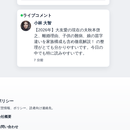
ライブコメント
田中 美咲
チンギス＝ハンとは？何をした人か徹
底解説！モンゴル帝国建国、妻・子
孫・死因・3つの宝物とヤサの秘密！
を追っていますが、この解説は落ち着
いていて信頼できます。
9 分前
ポリシー
運営情報、ポリシー、読者向け連絡先。
会社概要
お問い合わせ