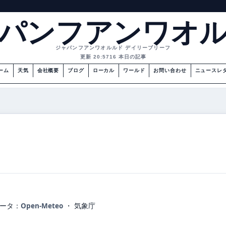
パンフアンワオ
ジャパンフアンワオルルド デイリーブリーフ
更新 20:57
16 本日の記事
ーム
天気
会社概要
ブログ
ローカル
ワールド
お問い合わせ
ニュースレ
ータ：
Open-Meteo
・ 気象庁