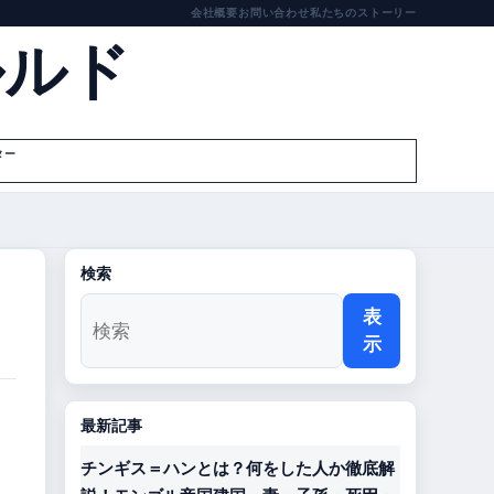
会社概要
お問い合わせ
私たちのストーリー
ルルド
ター
検索
表
示
最新記事
チンギス＝ハンとは？何をした人か徹底解